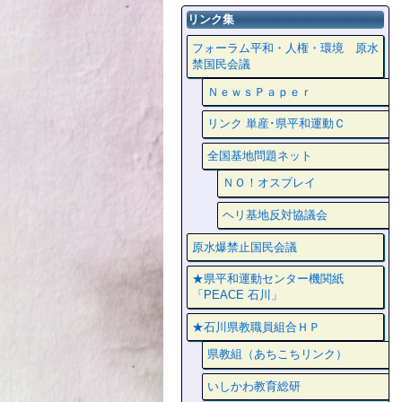
リンク集
フォーラム平和・人権・環境 原水
禁国民会議
ＮｅｗｓＰａｐｅｒ
リンク 単産･県平和運動Ｃ
全国基地問題ネット
ＮＯ！オスプレイ
ヘリ基地反対協議会
原水爆禁止国民会議
★県平和運動センター機関紙
「PEACE 石川」
★石川県教職員組合ＨＰ
県教組（あちこちリンク）
いしかわ教育総研