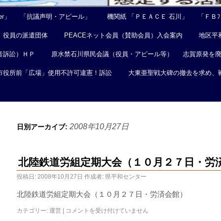
er」
「抗議声明・アピール」
機関紙 「ＰＥＡＣＥ 石川」
「ＦＢﾌｪ
役員の派遣団体
PEACEネット会員（賛助会員）入会案内
地区平
音訴訟）ＨＰ
原水禁石川県民会議（役員・アピール等）
志賀原発を
市役所前「広場」使用不許可違憲！訴訟
大東亜聖戦大碑の撤去を求め、
2008年10月27日
日別アーカイブ:
北陸鉄道労組定期大会（１０月２７日・労
投稿日:
2008年10月27日
作成者:
県平和センター
北陸鉄道労組定期大会（１０月２７日・労済会館）
カテゴリー:
運営
|
コメントを受け付けていません