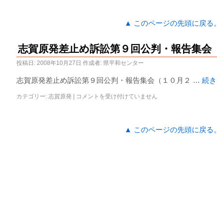
▲ このページの先頭に戻る
志賀原発差止め訴訟第９回公判・報告集会
投稿日:
2008年10月27日
作成者:
県平和センター
志賀原発差止め訴訟第９回公判・報告集会（１０月２ …
続
カテゴリー:
志賀原発
|
コメントを受け付けていません
▲ このページの先頭に戻る