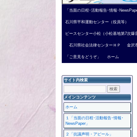
「当面の日程･活動報告･情報･NewsPap
石川県平和運動センター（役員等）
ピースセンター小松（小松基地第7次爆
石川県社会法律センターＨＰ
金沢
「ご意見をどうぞ」
ホーム
サイト内検索
メインコンテンツ
ホーム
１「当面の日程･活動報告･情報･
NewsPaper」
２「抗議声明・アピール」