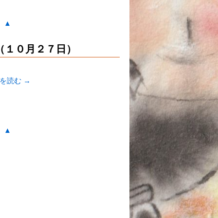
。▲
（１０月２７日）
きを読む
→
。▲