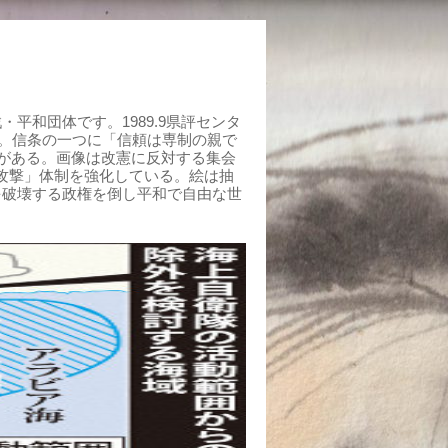
平和団体です。1989.9県評センタ
組む。信条の一つに「信頼は専制の親で
がある。画像は改憲に反対する集会
制攻撃」体制を強化している。絵は抽
を破壊する政権を倒し平和で自由な世