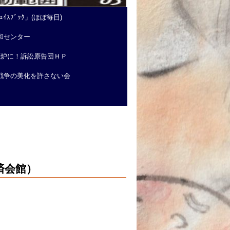
ｲｽﾌﾞｯｸ」(ほぼ毎日)
和センター
廃炉に！訴訟原告団ＨＰ
戦争の美化を許さない会
済会館）