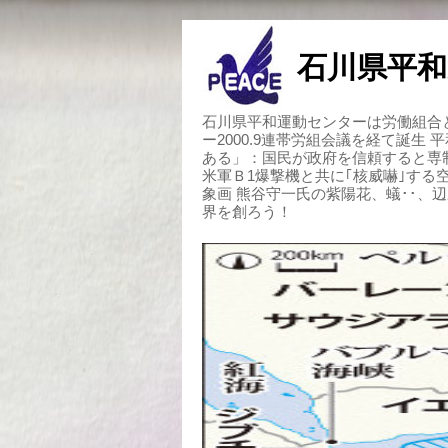
石川県平和
石川県平和運動センターは労働組合と
ー2000.9連帯労組会議を経て誕生
ある」：国民が政府を信頼すると専
米軍Ｂ1爆撃機と共に｢核威嚇｣す
象画 熊谷守一氏の紫陽花、蟻･･、
界を創ろう！