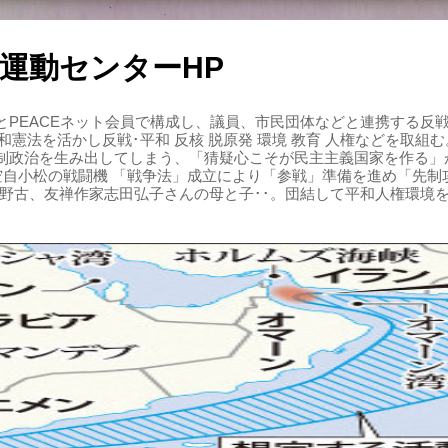
運動センターHP
PEACEネット会員で構成し、議員、市民団体などと連携する反戦・
 平和憲法を活かし反戦･平和 反核 脱原発 環境 教育 人権などを取
制政治を生み出してしまう、「猜疑心こそが民主主義国家を作る」
る空自小松の戦闘機 「戦争法」成立により「参戦」準備を進め「先
辺野古、友禅作家志田弘子さんの母と子･･。団結して平和人権環境