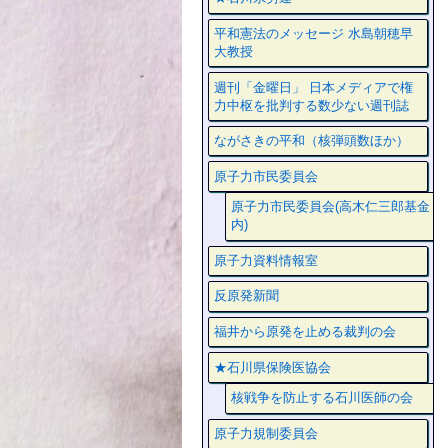
平和憲法のメッセージ 水島朝穂早
大教授
週刊「金曜日」 日本メディアで権
力中枢を批判する数少ない週刊誌
ながさきの平和（核弾頭数ほか）
原子力市民委員会
原子力市民委員会(高木仁三郎基金
内)
原子力資料情報室
反原発新聞
福井から原発を止める裁判の会
★石川県保険医協会
核戦争を防止する石川医師の会
原子力規制委員会