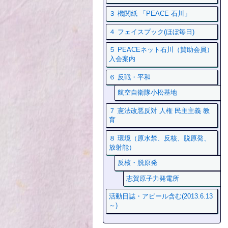
３ 機関紙 「PEACE 石川」
４ フェイスプック(ほぼ毎日)
５ PEACEネット石川（賛助会員）
入会案内
６ 反戦・平和
航空自衛隊小松基地
７ 憲法改悪反対 人権 民主主義 教
育
８ 環境（原水禁、反核、脱原発、
放射能）
反核・脱原発
志賀原子力発電所
活動日誌・アピール含む(2013.6.13
～)