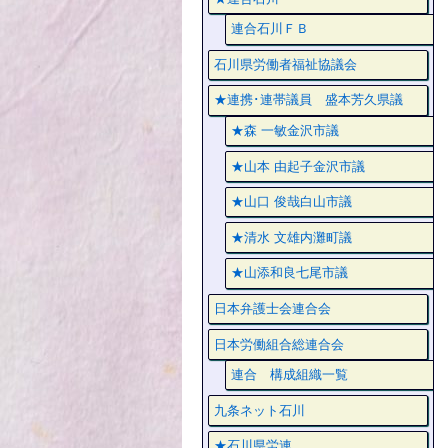
連合石川ＦＢ
石川県労働者福祉協議会
★連携･連帯議員 盛本芳久県議
★森 一敏金沢市議
★山本 由起子金沢市議
★山口 俊哉白山市議
★清水 文雄内灘町議
★山添和良七尾市議
日本弁護士会連合会
日本労働組合総連合会
連合 構成組織一覧
九条ネット石川
★石川県労連