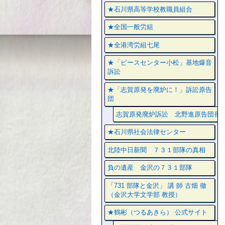
★石川県高等学校教職員組合
★全国一般労組
★全港湾労組七尾
★「ピースセンター小松」基地爆音
訴訟
★「志賀原発を廃炉に！」訴訟原告
団
志賀原発廃炉訴訟 北野進原告団長
★石川県社会法律センター
北陸中日新聞 ７３１部隊の真相
負の遺産 金沢の７３１部隊
「731 部隊と金沢」 講 師 古畑 徹
（金沢大学文学部 教授）
★鶴彬（つるあきら） 公式サイト