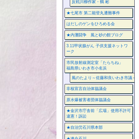
反戦川柳作家・鶴 彬
★七尾市 第二能登丸遭難事件
はだしのゲンをひろめる会
★内灘闘争 風と砂の館ブログ
3.11甲状腺がん 子供支援ネットワ
ーク
市民放射線測定室「たらちね」
福島県いわき市小名浜
風のたより～佐藤和良いわき市議～
非核宣言自治体協議会
原水爆被害者団体協議会
★金沢市庁舎前「広場」使用不許可
違憲！訴訟
★自治労石川県本部
★連合石川