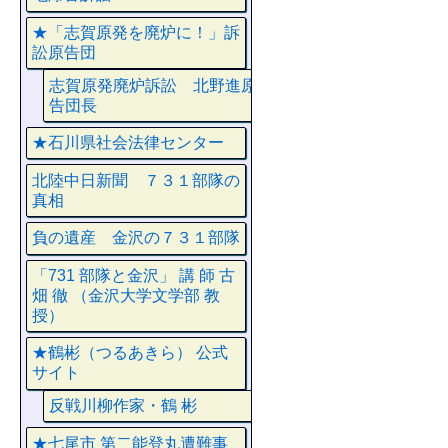
★「志賀原発を廃炉に！」訴
訟原告団
志賀原発廃炉訴訟 北野進原
告団長
★石川県社会法律センター
北陸中日新聞 ７３１部隊の
真相
負の遺産 金沢の７３１部隊
「731 部隊と金沢」 講 師 古
畑 徹 （金沢大学文学部 教
授）
★鶴彬（つるあきら） 公式
サイト
反戦川柳作家・鶴 彬
★七尾市 第二能登丸遭難事