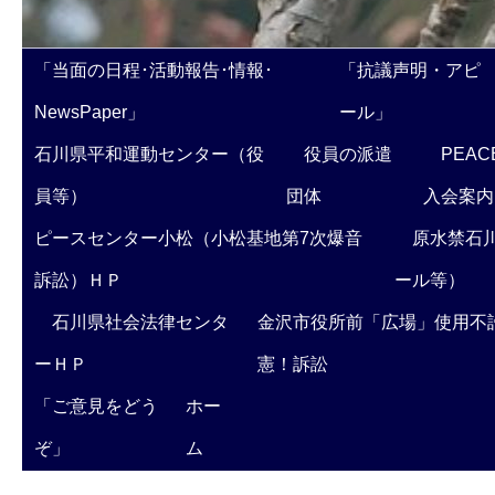
「当面の日程･活動報告･情報･
「抗議声明・アピ
NewsPaper」
ール」
石川県平和運動センター（役
役員の派遣
PEAC
員等）
団体
入会案内
ピースセンター小松（小松基地第7次爆音
原水禁石川
訴訟）ＨＰ
ール等）
石川県社会法律センタ
金沢市役所前「広場」使用不
ーＨＰ
憲！訴訟
「ご意見をどう
ホー
ぞ」
ム