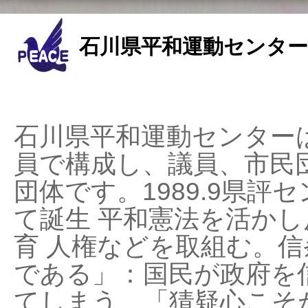
石川県平和運動センター
石川県平和運動センターは
員で構成し、議員、市民
団体です。1989.9県評セ
て誕生 平和憲法を活かし反
育 人権などを取組む。
である」：国民が政府を
てしまう、「猜疑心こそ