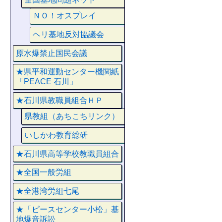
ＮＯ！オスプレイ
ヘリ基地反対協議会
原水爆禁止国民会議
★県平和運動センター機関紙
「PEACE 石川」
★石川県教職員組合ＨＰ
県教組（あちこちリンク）
いしかわ教育総研
★石川県高等学校教職員組合
★全国一般労組
★全港湾労組七尾
★「ピースセンター小松」基
地爆音訴訟