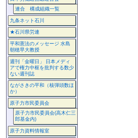
連合 構成組織一覧
九条ネット石川
★石川県労連
平和憲法のメッセージ 水島
朝穂早大教授
週刊「金曜日」 日本メディ
アで権力中枢を批判する数少
ない週刊誌
ながさきの平和（核弾頭数ほ
か）
原子力市民委員会
原子力市民委員会(高木仁三
郎基金内)
原子力資料情報室