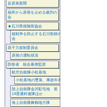
反原発新聞
福井から原発を止める裁判の
会
★石川県保険医協会
核戦争を防止する石川医師の
会
原子力規制委員会
原発の運転状況
防衛省 統合幕僚監部
航空自衛隊小松基地
小松基地の墜落、事故年表
陸上自衛隊金沢駐屯地 第
14普通科連隊ほか
海上自衛隊舞鶴地方隊