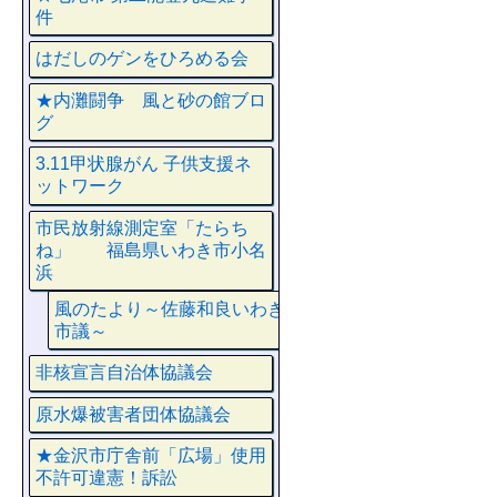
件
はだしのゲンをひろめる会
★内灘闘争 風と砂の館ブロ
グ
3.11甲状腺がん 子供支援ネ
ットワーク
市民放射線測定室「たらち
ね」 福島県いわき市小名
浜
風のたより～佐藤和良いわき
市議～
非核宣言自治体協議会
原水爆被害者団体協議会
★金沢市庁舎前「広場」使用
不許可違憲！訴訟