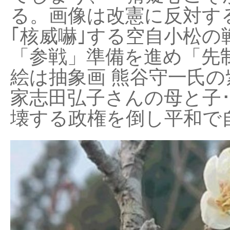
る。画像は改憲に反対する
｢核威嚇｣する空自小松の
「参戦」準備を進め「先
絵は抽象画 熊谷守一氏の
家志田弘子さんの母と子
壊する政権を倒し平和で