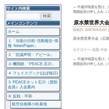
←
中越沖地震を受け、
サイト内検索
再開反対の申し入れ（
原水禁世界大
メインコンテンツ
投稿日:
2007年8月4日
ホーム
原水禁世界大会（広
１「当面の日程･活動報告･情
報･NewsPaper」
カテゴリー:
全国･中央
２「抗議声明・アピール」
←
中越沖地震を受け、
再開反対の申し入れ（
３ 機関紙 「PEACE 石川」
４ フェイスプック(ほぼ毎日)
５ PEACEネット石川（賛助
会員）入会案内
６ 反戦・平和
航空自衛隊小松基地