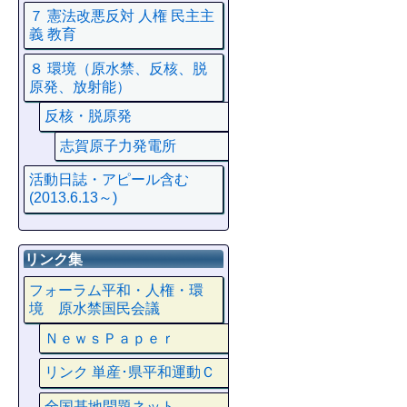
７ 憲法改悪反対 人権 民主主
義 教育
８ 環境（原水禁、反核、脱
原発、放射能）
反核・脱原発
志賀原子力発電所
活動日誌・アピール含む
(2013.6.13～)
リンク集
フォーラム平和・人権・環
境 原水禁国民会議
ＮｅｗｓＰａｐｅｒ
リンク 単産･県平和運動Ｃ
全国基地問題ネット