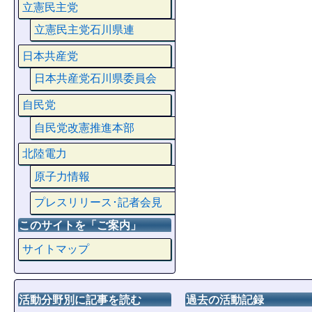
立憲民主党
立憲民主党石川県連
日本共産党
日本共産党石川県委員会
自民党
自民党改憲推進本部
北陸電力
原子力情報
プレスリリース･記者会見
このサイトを「ご案内」
サイトマップ
活動分野別に記事を読む
過去の活動記録