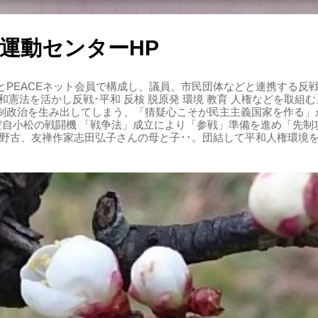
運動センターHP
PEACEネット会員で構成し、議員、市民団体などと連携する反戦・
 平和憲法を活かし反戦･平和 反核 脱原発 環境 教育 人権などを取
制政治を生み出してしまう、「猜疑心こそが民主主義国家を作る」
る空自小松の戦闘機 「戦争法」成立により「参戦」準備を進め「先
辺野古、友禅作家志田弘子さんの母と子･･。団結して平和人権環境