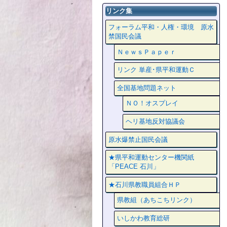
リンク集
フォーラム平和・人権・環境 原水
禁国民会議
ＮｅｗｓＰａｐｅｒ
リンク 単産･県平和運動Ｃ
全国基地問題ネット
ＮＯ！オスプレイ
ヘリ基地反対協議会
原水爆禁止国民会議
★県平和運動センター機関紙
「PEACE 石川」
★石川県教職員組合ＨＰ
県教組（あちこちリンク）
いしかわ教育総研