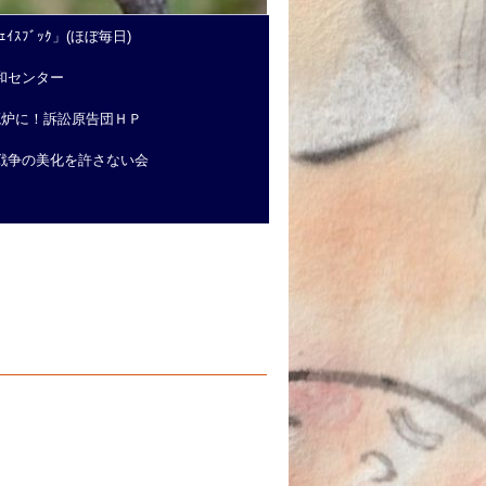
ｲｽﾌﾞｯｸ」(ほぼ毎日)
和センター
廃炉に！訴訟原告団ＨＰ
戦争の美化を許さない会