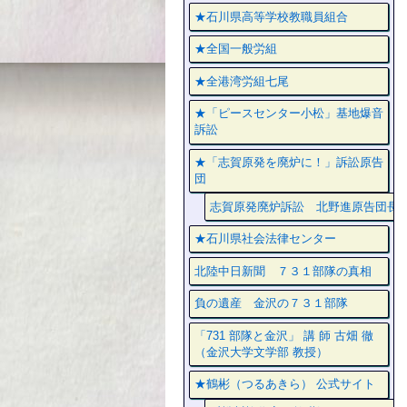
★石川県高等学校教職員組合
★全国一般労組
★全港湾労組七尾
★「ピースセンター小松」基地爆音
訴訟
★「志賀原発を廃炉に！」訴訟原告
団
志賀原発廃炉訴訟 北野進原告団長
★石川県社会法律センター
北陸中日新聞 ７３１部隊の真相
負の遺産 金沢の７３１部隊
「731 部隊と金沢」 講 師 古畑 徹
（金沢大学文学部 教授）
★鶴彬（つるあきら） 公式サイト