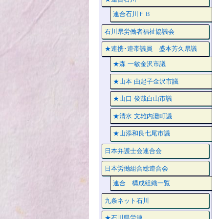
連合石川ＦＢ
石川県労働者福祉協議会
★連携･連帯議員 盛本芳久県議
★森 一敏金沢市議
★山本 由起子金沢市議
★山口 俊哉白山市議
★清水 文雄内灘町議
★山添和良七尾市議
日本弁護士会連合会
日本労働組合総連合会
連合 構成組織一覧
九条ネット石川
★石川県労連