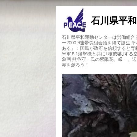
石川県平和
石川県平和運動センターは労働組合と
ー2000.9連帯労組会議を経て誕生
ある」：国民が政府を信頼すると専
米軍Ｂ1爆撃機と共に｢核威嚇｣す
象画 熊谷守一氏の紫陽花、蟻･･、
界を創ろう！