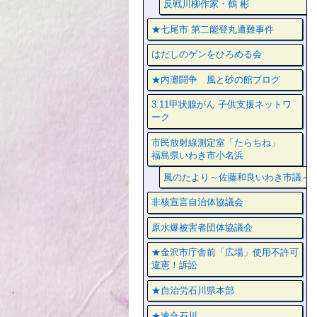
反戦川柳作家・鶴 彬
★七尾市 第二能登丸遭難事件
はだしのゲンをひろめる会
★内灘闘争 風と砂の館ブログ
3.11甲状腺がん 子供支援ネットワ
ーク
市民放射線測定室「たらちね」
福島県いわき市小名浜
風のたより～佐藤和良いわき市議～
非核宣言自治体協議会
原水爆被害者団体協議会
★金沢市庁舎前「広場」使用不許可
違憲！訴訟
★自治労石川県本部
★連合石川