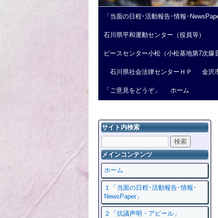
「当面の日程･活動報告･情報･NewsPap
石川県平和運動センター（役員等）
ピースセンター小松（小松基地第7次爆
石川県社会法律センターＨＰ
金沢
「ご意見をどうぞ」
ホーム
サイト内検索
メインコンテンツ
ホーム
１「当面の日程･活動報告･情報･
NewsPaper」
２「抗議声明・アピール」