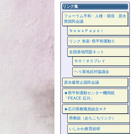
リンク集
フォーラム平和・人権・環境 原水
禁国民会議
ＮｅｗｓＰａｐｅｒ
リンク 単産･県平和運動Ｃ
全国基地問題ネット
ＮＯ！オスプレイ
ヘリ基地反対協議会
原水爆禁止国民会議
★県平和運動センター機関紙
「PEACE 石川」
★石川県教職員組合ＨＰ
県教組（あちこちリンク）
いしかわ教育総研