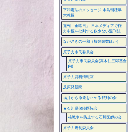
平和憲法のメッセージ 水島朝穂早
大教授
週刊「金曜日」 日本メディアで権
力中枢を批判する数少ない週刊誌
ながさきの平和（核弾頭数ほか）
原子力市民委員会
原子力市民委員会(高木仁三郎基金
内)
原子力資料情報室
反原発新聞
福井から原発を止める裁判の会
★石川県保険医協会
核戦争を防止する石川医師の会
原子力規制委員会