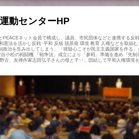
運動センターHP
PEACEネット会員で構成し、議員、市民団体などと連携する反戦・
 平和憲法を活かし反戦･平和 反核 脱原発 環境 教育 人権などを取
制政治を生み出してしまう、「猜疑心こそが民主主義国家を作る」
る空自小松の戦闘機 「戦争法」成立により「参戦」準備を進め「先
辺野古、友禅作家志田弘子さんの母と子･･。団結して平和人権環境