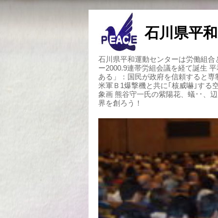
石川県平和
石川県平和運動センターは労働組合と
ー2000.9連帯労組会議を経て誕生
ある」：国民が政府を信頼すると専
米軍Ｂ1爆撃機と共に｢核威嚇｣す
象画 熊谷守一氏の紫陽花、蟻･･、
界を創ろう！