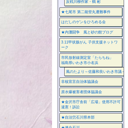
反戦川柳作家・鶴 彬
★七尾市 第二能登丸遭難事件
はだしのゲンをひろめる会
★内灘闘争 風と砂の館ブログ
3.11甲状腺がん 子供支援ネットワ
ーク
市民放射線測定室「たらちね」
福島県いわき市小名浜
風のたより～佐藤和良いわき市議～
非核宣言自治体協議会
原水爆被害者団体協議会
★金沢市庁舎前「広場」使用不許可
違憲！訴訟
★自治労石川県本部
★連合石川