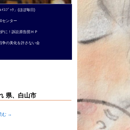
ｲｽﾌﾞｯｸ」(ほぼ毎日)
和センター
廃炉に！訴訟原告団ＨＰ
戦争の美化を許さない会
れ 県、白山市
読む
→