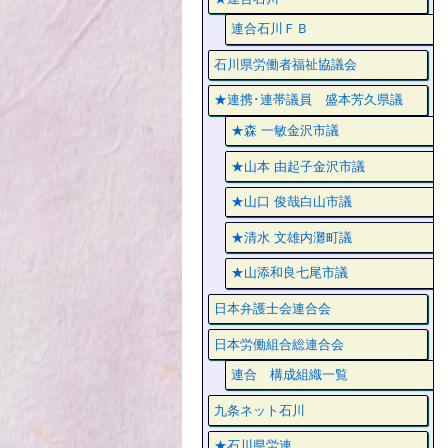
連合石川ＦＢ
石川県労働者福祉協議会
★連携･連帯議員 盛本芳久県議
★森 一敏金沢市議
★山本 由起子金沢市議
★山口 俊哉白山市議
★清水 文雄内灘町議
★山添和良七尾市議
日本弁護士会連合会
日本労働組合総連合会
連合 構成組織一覧
九条ネット石川
★石川県労連