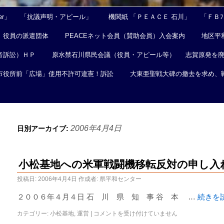
er」
「抗議声明・アピール」
機関紙 「ＰＥＡＣＥ 石川」
「ＦＢﾌｪ
役員の派遣団体
PEACEネット会員（賛助会員）入会案内
地区平
音訴訟）ＨＰ
原水禁石川県民会議（役員・アピール等）
志賀原発を
市役所前「広場」使用不許可違憲！訴訟
大東亜聖戦大碑の撤去を求め、
2006年4月4日
日別アーカイブ:
小松基地への米軍戦闘機移転反対の申し入
投稿日:
2006年4月4日
作成者:
県平和センター
２００６年４月４日 石 川 県 知 事 谷 本 …
続きを
カテゴリー:
小松基地
,
運営
|
コメントを受け付けていません