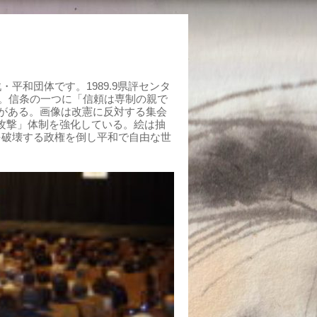
平和団体です。1989.9県評センタ
組む。信条の一つに「信頼は専制の親で
がある。画像は改憲に反対する集会
制攻撃」体制を強化している。絵は抽
を破壊する政権を倒し平和で自由な世