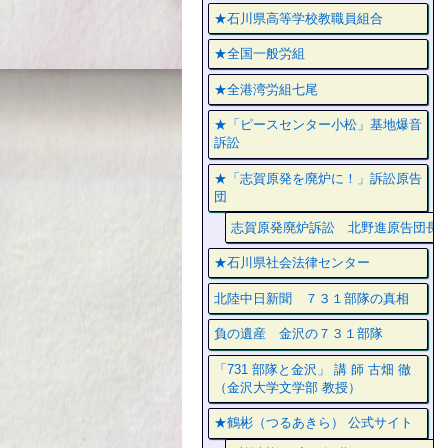
★石川県高等学校教職員組合
★全国一般労組
★全港湾労組七尾
★「ピースセンター小松」基地爆音
訴訟
★「志賀原発を廃炉に！」訴訟原告
団
志賀原発廃炉訴訟 北野進原告団長
★石川県社会法律センター
北陸中日新聞 ７３１部隊の真相
負の遺産 金沢の７３１部隊
「731 部隊と金沢」 講 師 古畑 徹
（金沢大学文学部 教授）
★鶴彬（つるあきら） 公式サイト