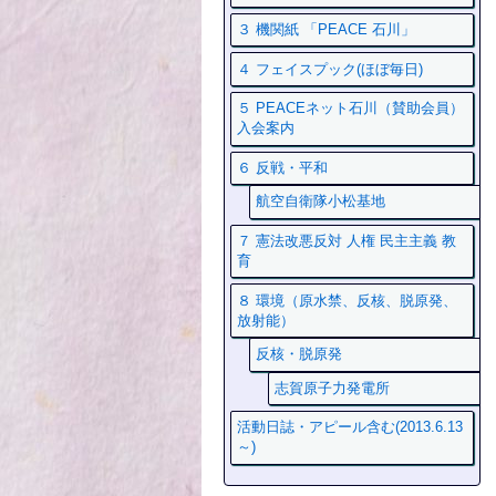
３ 機関紙 「PEACE 石川」
４ フェイスプック(ほぼ毎日)
５ PEACEネット石川（賛助会員）
入会案内
６ 反戦・平和
航空自衛隊小松基地
７ 憲法改悪反対 人権 民主主義 教
育
８ 環境（原水禁、反核、脱原発、
放射能）
反核・脱原発
志賀原子力発電所
活動日誌・アピール含む(2013.6.13
～)