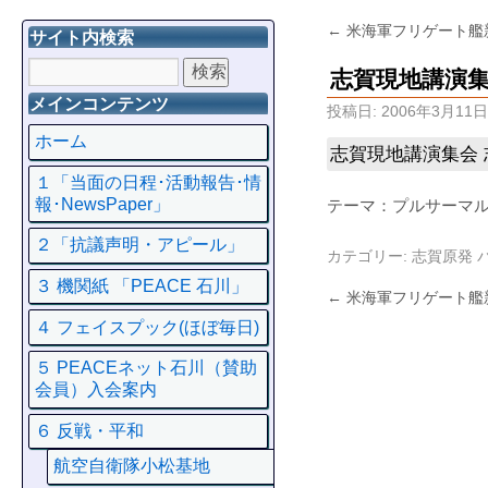
←
米海軍フリゲート艦
サイト内検索
志賀現地講演
メインコンテンツ
投稿日:
2006年3月11日
ホーム
志賀現地講演集会
１「当面の日程･活動報告･情
報･NewsPaper」
テーマ：プルサーマ
２「抗議声明・アピール」
カテゴリー:
志賀原発
３ 機関紙 「PEACE 石川」
←
米海軍フリゲート艦
４ フェイスプック(ほぼ毎日)
５ PEACEネット石川（賛助
会員）入会案内
６ 反戦・平和
航空自衛隊小松基地