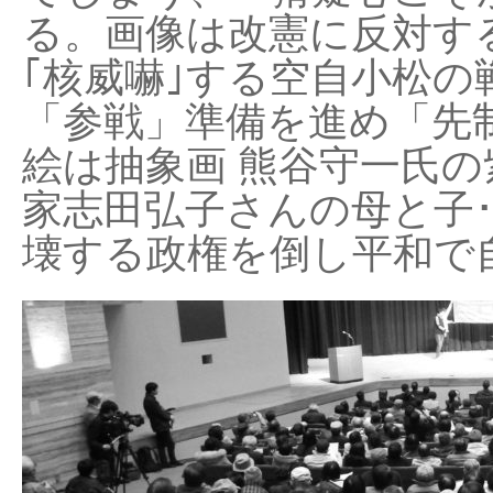
る。画像は改憲に反対する
｢核威嚇｣する空自小松の
「参戦」準備を進め「先
絵は抽象画 熊谷守一氏の
家志田弘子さんの母と子
壊する政権を倒し平和で