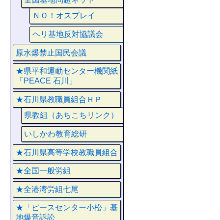
ＮＯ！オスプレイ
ヘリ基地反対協議会
原水爆禁止国民会議
★県平和運動センター機関紙
「PEACE 石川」
★石川県教職員組合ＨＰ
県教組（あちこちリンク）
いしかわ教育総研
★石川県高等学校教職員組合
★全国一般労組
★全港湾労組七尾
★「ピースセンター小松」基
地爆音訴訟