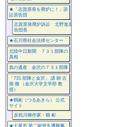
★「志賀原発を廃炉に！」訴
訟原告団
志賀原発廃炉訴訟 北野進原
告団長
★石川県社会法律センター
北陸中日新聞 ７３１部隊の
真相
負の遺産 金沢の７３１部隊
「731 部隊と金沢」 講 師 古
畑 徹 （金沢大学文学部 教
授）
★鶴彬（つるあきら） 公式
サイト
反戦川柳作家・鶴 彬
★七尾市 第二能登丸遭難事