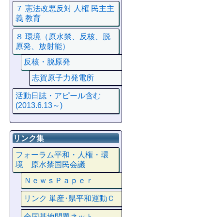
７ 憲法改悪反対 人権 民主主
義 教育
８ 環境（原水禁、反核、脱
原発、放射能）
反核・脱原発
志賀原子力発電所
活動日誌・アピール含む
(2013.6.13～)
リンク集
フォーラム平和・人権・環
境 原水禁国民会議
ＮｅｗｓＰａｐｅｒ
リンク 単産･県平和運動Ｃ
全国基地問題ネット