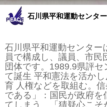
石川県平和運動センター
石川県平和運動センターは
員で構成し、議員、市民
団体です。1989.9県評セ
て誕生 平和憲法を活かし反
育 人権などを取組む。
である」：国民が政府を
てしまう、「猜疑心こそ