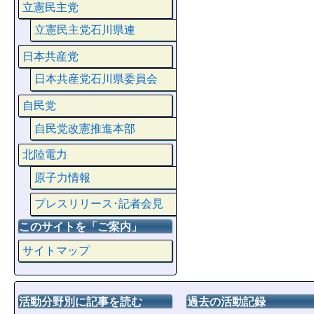
立憲民主党
立憲民主党石川県連
日本共産党
日本共産党石川県委員会
自民党
自民党改憲推進本部
北陸電力
原子力情報
プレスリリース･記者会見
このサイトを「ご案内」
サイトマップ
活動分野別に記事を読む
過去の活動記録