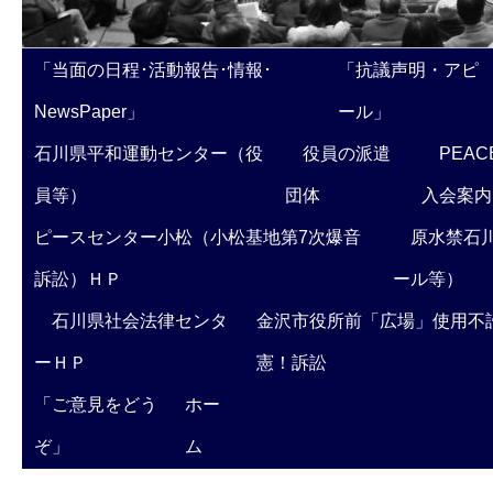
「当面の日程･活動報告･情報･
「抗議声明・アピ
NewsPaper」
ール」
石川県平和運動センター（役
役員の派遣
PEAC
員等）
団体
入会案内
ピースセンター小松（小松基地第7次爆音
原水禁石川
訴訟）ＨＰ
ール等）
石川県社会法律センタ
金沢市役所前「広場」使用不
ーＨＰ
憲！訴訟
「ご意見をどう
ホー
ぞ」
ム