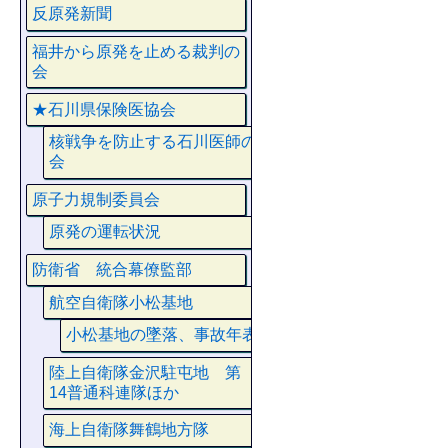
反原発新聞
福井から原発を止める裁判の
会
★石川県保険医協会
核戦争を防止する石川医師の
会
原子力規制委員会
原発の運転状況
防衛省 統合幕僚監部
航空自衛隊小松基地
小松基地の墜落、事故年表
陸上自衛隊金沢駐屯地 第
14普通科連隊ほか
海上自衛隊舞鶴地方隊