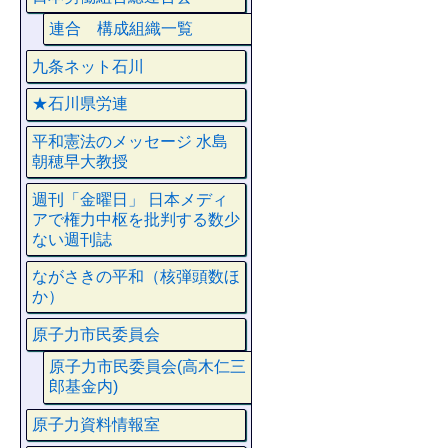
連合 構成組織一覧
九条ネット石川
★石川県労連
平和憲法のメッセージ 水島
朝穂早大教授
週刊「金曜日」 日本メディ
アで権力中枢を批判する数少
ない週刊誌
ながさきの平和（核弾頭数ほ
か）
原子力市民委員会
原子力市民委員会(高木仁三
郎基金内)
原子力資料情報室