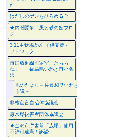
件
はだしのゲンをひろめる会
★内灘闘争 風と砂の館ブロ
グ
3.11甲状腺がん 子供支援ネ
ットワーク
市民放射線測定室「たらち
ね」 福島県いわき市小名
浜
風のたより～佐藤和良いわき
市議～
非核宣言自治体協議会
原水爆被害者団体協議会
★金沢市庁舎前「広場」使用
不許可違憲！訴訟