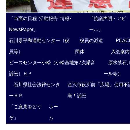
「当面の日程･活動報告･情報･
「抗議声明・アピ
NewsPaper」
ール」
石川県平和運動センター（役
役員の派遣
PEAC
員等）
団体
入会案内
ピースセンター小松（小松基地第7次爆音
原水禁石川
訴訟）ＨＰ
ール等）
石川県社会法律センタ
金沢市役所前「広場」使用不
ーＨＰ
憲！訴訟
「ご意見をどう
ホー
ぞ」
ム