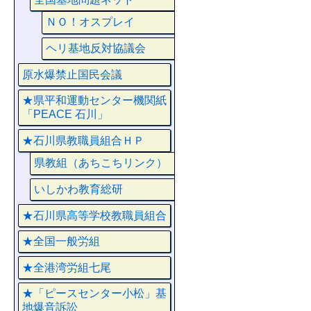
ＮＯ！オスプレイ
ヘリ基地反対協議会
原水爆禁止国民会議
★県平和運動センター機関紙
「PEACE 石川」
★石川県教職員組合ＨＰ
県教組（あちこちリンク）
いしかわ教育総研
★石川県高等学校教職員組合
★全国一般労組
★全港湾労組七尾
★「ピースセンター小松」基
地爆音訴訟