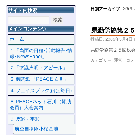
200
日別アーカイブ:
サイト内検索
メインコンテンツ
県勤労協第２
ホーム
投稿日:
2006年3月4日
県勤労協第２５回総
１「当面の日程･活動報告･情
報･NewsPaper」
カテゴリー:
運営
|
コメ
２「抗議声明・アピール」
３ 機関紙 「PEACE 石川」
４ フェイスプック(ほぼ毎日)
５ PEACEネット石川（賛助
会員）入会案内
６ 反戦・平和
航空自衛隊小松基地