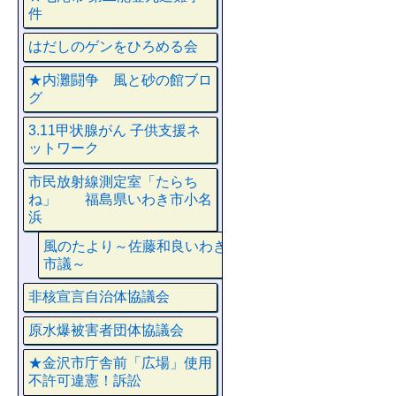
件
はだしのゲンをひろめる会
★内灘闘争 風と砂の館ブロ
グ
3.11甲状腺がん 子供支援ネ
ットワーク
市民放射線測定室「たらち
ね」 福島県いわき市小名
浜
風のたより～佐藤和良いわき
市議～
非核宣言自治体協議会
原水爆被害者団体協議会
★金沢市庁舎前「広場」使用
不許可違憲！訴訟