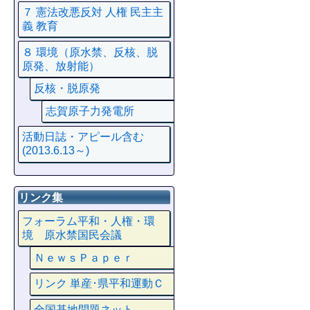
７ 憲法改悪反対 人権 民主主
義 教育
８ 環境（原水禁、反核、脱
原発、放射能）
反核・脱原発
志賀原子力発電所
活動日誌・アピール含む
(2013.6.13～)
リンク集
フォーラム平和・人権・環
境 原水禁国民会議
ＮｅｗｓＰａｐｅｒ
リンク 単産･県平和運動Ｃ
全国基地問題ネット