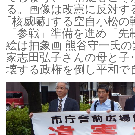
る。画像は改憲に反対する
｢核威嚇｣する空自小松の
「参戦」準備を進め「先
絵は抽象画 熊谷守一氏の
家志田弘子さんの母と子
壊する政権を倒し平和で