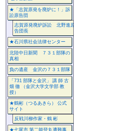
★「志賀原発を廃炉に！」訴
訟原告団
志賀原発廃炉訴訟 北野進原
告団長
★石川県社会法律センター
北陸中日新聞 ７３１部隊の
真相
負の遺産 金沢の７３１部隊
「731 部隊と金沢」 講 師 古
畑 徹 （金沢大学文学部 教
授）
★鶴彬（つるあきら） 公式
サイト
反戦川柳作家・鶴 彬
★七尾市 第二能登丸遭難事