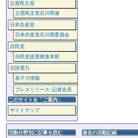
立憲民主党
立憲民主党石川県連
日本共産党
日本共産党石川県委員会
自民党
自民党改憲推進本部
北陸電力
原子力情報
プレスリリース･記者会見
このサイトを「ご案内」
サイトマップ
活動分野別に記事を読む
過去の活動記録