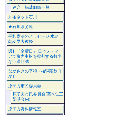
連合 構成組織一覧
九条ネット石川
★石川県労連
平和憲法のメッセージ 水島
朝穂早大教授
週刊「金曜日」 日本メディ
アで権力中枢を批判する数少
ない週刊誌
ながさきの平和（核弾頭数ほ
か）
原子力市民委員会
原子力市民委員会(高木仁三
郎基金内)
原子力資料情報室