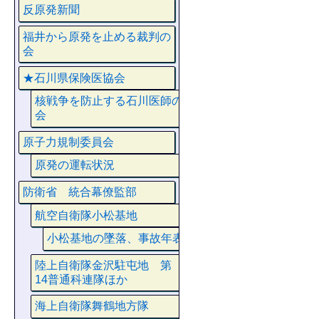
反原発新聞
福井から原発を止める裁判の
会
★石川県保険医協会
核戦争を防止する石川医師の
会
原子力規制委員会
原発の運転状況
防衛省 統合幕僚監部
航空自衛隊小松基地
小松基地の墜落、事故年表
陸上自衛隊金沢駐屯地 第
14普通科連隊ほか
海上自衛隊舞鶴地方隊