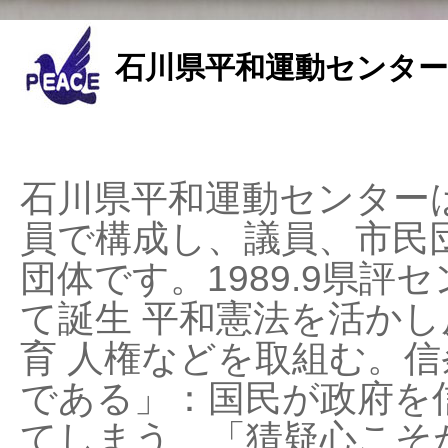
石川県平和運動センター
石川県平和運動センターは
員で構成し、議員、市民
団体です。1989.9県評セ
て誕生 平和憲法を活かし反
育 人権などを取組む。
である」：国民が政府を
てしまう、「猜疑心こそ