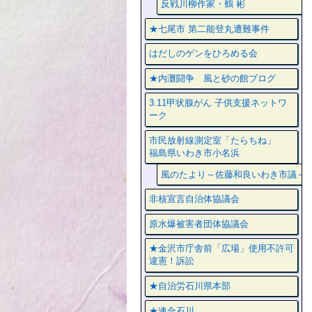
反戦川柳作家・鶴 彬
★七尾市 第二能登丸遭難事件
はだしのゲンをひろめる会
★内灘闘争 風と砂の館ブログ
3.11甲状腺がん 子供支援ネットワ
ーク
市民放射線測定室「たらちね」
福島県いわき市小名浜
風のたより～佐藤和良いわき市議～
非核宣言自治体協議会
原水爆被害者団体協議会
★金沢市庁舎前「広場」使用不許可
違憲！訴訟
★自治労石川県本部
★連合石川