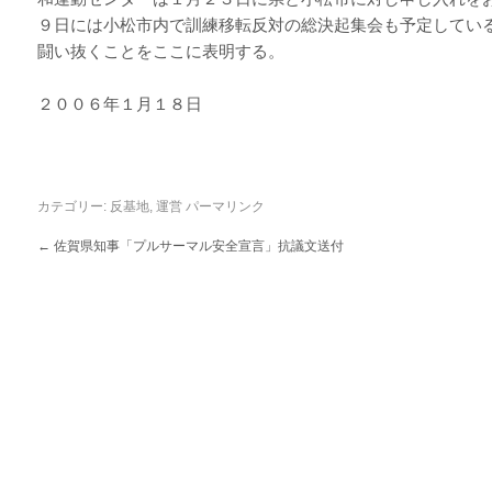
９日には小松市内で訓練移転反対の総決起集会も予定してい
闘い抜くことをここに表明する。
２００６年１月１８日
カテゴリー:
反基地
,
運営
パーマリンク
←
佐賀県知事「プルサーマル安全宣言」抗議文送付