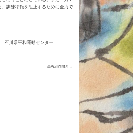
る。訓練移転を阻止するために全力で
石川県平和運動センター
高教組旗開き
→