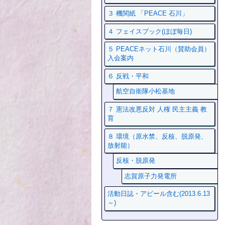
３ 機関紙 「PEACE 石川」
４ フェイスプック(ほぼ毎日)
５ PEACEネット石川（賛助会員）
入会案内
６ 反戦・平和
航空自衛隊小松基地
７ 憲法改悪反対 人権 民主主義 教
育
８ 環境（原水禁、反核、脱原発、
放射能）
反核・脱原発
志賀原子力発電所
活動日誌・アピール含む(2013.6.13
～)