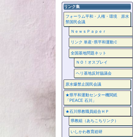
リンク集
フォーラム平和・人権・環境 原水
禁国民会議
ＮｅｗｓＰａｐｅｒ
リンク 単産･県平和運動Ｃ
全国基地問題ネット
ＮＯ！オスプレイ
ヘリ基地反対協議会
原水爆禁止国民会議
★県平和運動センター機関紙
「PEACE 石川」
★石川県教職員組合ＨＰ
県教組（あちこちリンク）
いしかわ教育総研