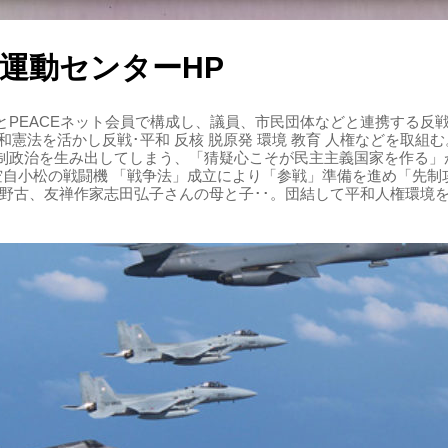
運動センターHP
PEACEネット会員で構成し、議員、市民団体などと連携する反戦・
 平和憲法を活かし反戦･平和 反核 脱原発 環境 教育 人権などを取
制政治を生み出してしまう、「猜疑心こそが民主主義国家を作る」
る空自小松の戦闘機 「戦争法」成立により「参戦」準備を進め「先
辺野古、友禅作家志田弘子さんの母と子･･。団結して平和人権環境