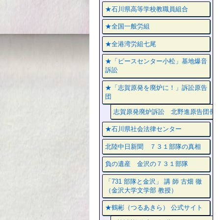
★石川県高等学校教職員組合
★全国一般労組
★全港湾労組七尾
★「ピースセンター小松」基地爆音
訴訟
★「志賀原発を廃炉に！」訴訟原告
団
志賀原発廃炉訴訟 北野進原告団長
★石川県社会法律センター
北陸中日新聞 ７３１部隊の真相
負の遺産 金沢の７３１部隊
「731 部隊と金沢」 講 師 古畑 徹
（金沢大学文学部 教授）
★鶴彬（つるあきら） 公式サイト