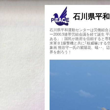
石川県平和
石川県平和運動センターは労働組合と
ー2000.9連帯労組会議を経て誕生
ある」：国民が政府を信頼すると専
米軍Ｂ1爆撃機と共に｢核威嚇｣す
象画 熊谷守一氏の紫陽花、蟻･･、
界を創ろう！