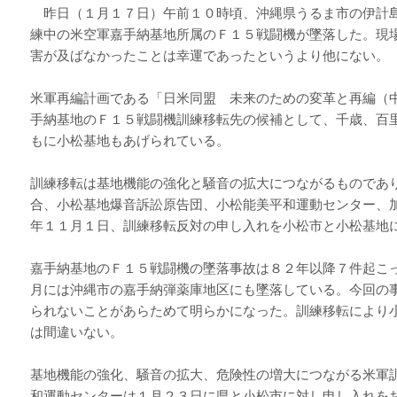
昨日（１月１７日）午前１０時頃、沖縄県うるま市の伊計
練中の米空軍嘉手納基地所属のＦ１５戦闘機が墜落した。現
害が及ばなかったことは幸運であったというより他にない。
米軍再編計画である「日米同盟 未来のための変革と再編（
手納基地のＦ１５戦闘機訓練移転先の候補として、千歳、百
もに小松基地もあげられている。
訓練移転は基地機能の強化と騒音の拡大につながるものであ
合、小松基地爆音訴訟原告団、小松能美平和運動センター、
年１１月１日、訓練移転反対の申し入れを小松市と小松基地
嘉手納基地のＦ１５戦闘機の墜落事故は８２年以降７件起こ
月には沖縄市の嘉手納弾薬庫地区にも墜落している。今回の
られないことがあらためて明らかになった。訓練移転により
は間違いない。
基地機能の強化、騒音の拡大、危険性の増大につながる米軍
和運動センターは１月２３日に県と小松市に対し申し入れを