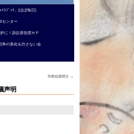
ｲｽﾌﾞｯｸ」(ほぼ毎日)
和センター
廃炉に！訴訟原告団ＨＰ
戦争の美化を許さない会
高教組旗開き
→
議声明