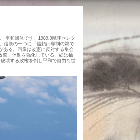
平和団体です。1989.9県評センタ
組む。信条の一つに「信頼は専制の親で
がある。画像は改憲に反対する集会
制攻撃」体制を強化している。絵は抽
を破壊する政権を倒し平和で自由な世