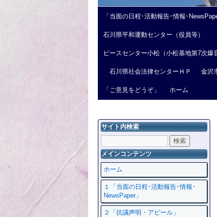
「当面の日程･活動報告･情報･NewsPap
石川県平和運動センター（役員等）
ピースセンター小松（小松基地第7次爆
石川県社会法律センターＨＰ
金沢
「ご意見をどうぞ」
ホーム
サイト内検索
メインコンテンツ
ホーム
１「当面の日程･活動報告･情報･
NewsPaper」
２「抗議声明・アピール」