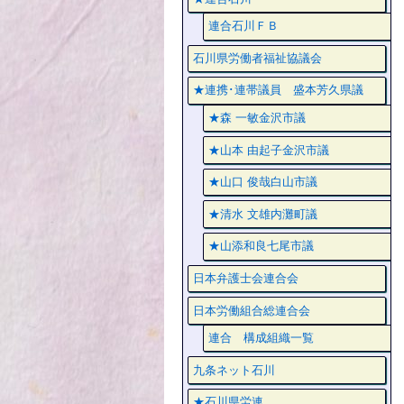
連合石川ＦＢ
石川県労働者福祉協議会
★連携･連帯議員 盛本芳久県議
★森 一敏金沢市議
★山本 由起子金沢市議
★山口 俊哉白山市議
★清水 文雄内灘町議
★山添和良七尾市議
日本弁護士会連合会
日本労働組合総連合会
連合 構成組織一覧
九条ネット石川
★石川県労連