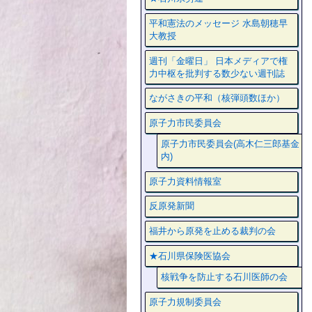
平和憲法のメッセージ 水島朝穂早
大教授
週刊「金曜日」 日本メディアで権
力中枢を批判する数少ない週刊誌
ながさきの平和（核弾頭数ほか）
原子力市民委員会
原子力市民委員会(高木仁三郎基金
内)
原子力資料情報室
反原発新聞
福井から原発を止める裁判の会
★石川県保険医協会
核戦争を防止する石川医師の会
原子力規制委員会