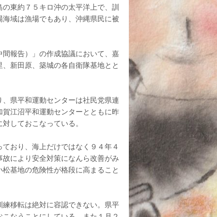
島の東約７５キロ沖の太平洋上で、訓
場海域は漁場でもあり、沖縄県民に被
中間報告）」の作成協議において、嘉
里、新田原、築城の各自衛隊基地とと
り、県平和運動センターは社民党県連
加賀江沼平和運動センターとともに昨
に対しておこなっている。
っており、海上だけではなく９４年４
事故により安全対策になんら改善がみ
小松基地の危険性が格段に高まること
訓練移転は絶対に容認できない。県平
おこなうことにしている。また１月２