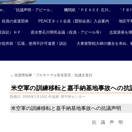
er」
「抗議声明・アピール」
機関紙 「ＰＥＡＣＥ 石川」
「ＦＢﾌｪ
役員の派遣団体
PEACEネット会員（賛助会員）入会案内
地区平
音訴訟）ＨＰ
原水禁石川県民会議（役員・アピール等）
志賀原発を
市役所前「広場」使用不許可違憲！訴訟
大東亜聖戦大碑の撤去を求め、
←
佐賀県知事「プルサーマル安全宣言」抗議文送付
米空軍の訓練移転と嘉手納基地事故への抗
投稿日:
2006年1月18日
作成者:
県平和センター
米空軍の訓練移転と嘉手納基地事故への抗議声明
抗 議 声 明