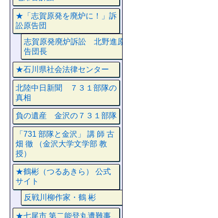
★「志賀原発を廃炉に！」訴
訟原告団
志賀原発廃炉訴訟 北野進原
告団長
★石川県社会法律センター
北陸中日新聞 ７３１部隊の
真相
負の遺産 金沢の７３１部隊
「731 部隊と金沢」 講 師 古
畑 徹 （金沢大学文学部 教
授）
★鶴彬（つるあきら） 公式
サイト
反戦川柳作家・鶴 彬
★七尾市 第二能登丸遭難事