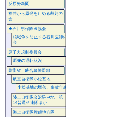
反原発新聞
福井から原発を止める裁判の
会
★石川県保険医協会
核戦争を防止する石川医師の
会
原子力規制委員会
原発の運転状況
防衛省 統合幕僚監部
航空自衛隊小松基地
小松基地の墜落、事故年表
陸上自衛隊金沢駐屯地 第
14普通科連隊ほか
海上自衛隊舞鶴地方隊