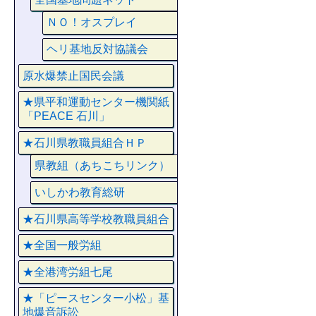
ＮＯ！オスプレイ
ヘリ基地反対協議会
原水爆禁止国民会議
★県平和運動センター機関紙
「PEACE 石川」
★石川県教職員組合ＨＰ
県教組（あちこちリンク）
いしかわ教育総研
★石川県高等学校教職員組合
★全国一般労組
★全港湾労組七尾
★「ピースセンター小松」基
地爆音訴訟