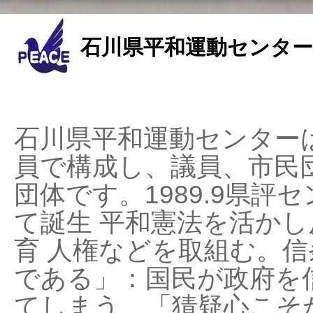
石川県平和運動センター
石川県平和運動センターは
員で構成し、議員、市民
団体です。1989.9県評セ
て誕生 平和憲法を活かし反
育 人権などを取組む。
である」：国民が政府を
てしまう、「猜疑心こそ