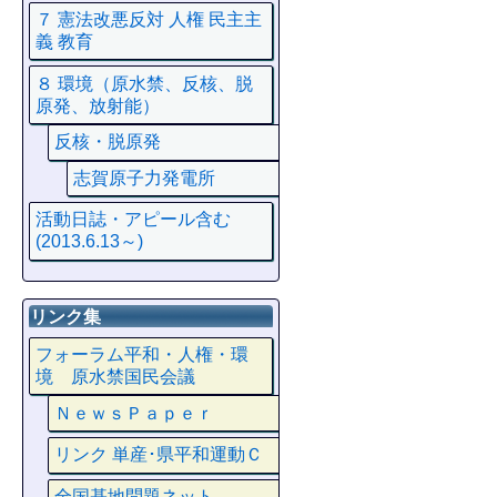
７ 憲法改悪反対 人権 民主主
義 教育
８ 環境（原水禁、反核、脱
原発、放射能）
反核・脱原発
志賀原子力発電所
活動日誌・アピール含む
(2013.6.13～)
リンク集
フォーラム平和・人権・環
境 原水禁国民会議
ＮｅｗｓＰａｐｅｒ
リンク 単産･県平和運動Ｃ
全国基地問題ネット