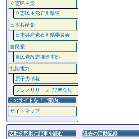
立憲民主党
立憲民主党石川県連
日本共産党
日本共産党石川県委員会
自民党
自民党改憲推進本部
北陸電力
原子力情報
プレスリリース･記者会見
このサイトを「ご案内」
サイトマップ
活動分野別に記事を読む
過去の活動記録