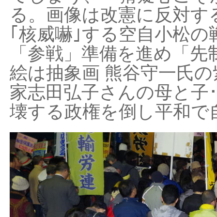
る。画像は改憲に反対する
｢核威嚇｣する空自小松の
「参戦」準備を進め「先
絵は抽象画 熊谷守一氏の
家志田弘子さんの母と子
壊する政権を倒し平和で