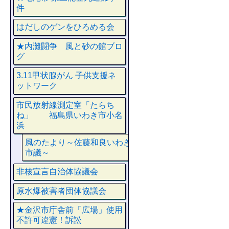
件
はだしのゲンをひろめる会
★内灘闘争 風と砂の館ブロ
グ
3.11甲状腺がん 子供支援ネ
ットワーク
市民放射線測定室「たらち
ね」 福島県いわき市小名
浜
風のたより～佐藤和良いわき
市議～
非核宣言自治体協議会
原水爆被害者団体協議会
★金沢市庁舎前「広場」使用
不許可違憲！訴訟