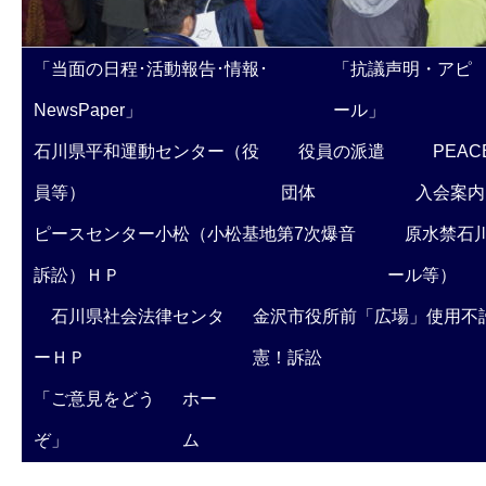
「当面の日程･活動報告･情報･
「抗議声明・アピ
NewsPaper」
ール」
石川県平和運動センター（役
役員の派遣
PEAC
員等）
団体
入会案内
ピースセンター小松（小松基地第7次爆音
原水禁石川
訴訟）ＨＰ
ール等）
石川県社会法律センタ
金沢市役所前「広場」使用不
ーＨＰ
憲！訴訟
「ご意見をどう
ホー
ぞ」
ム