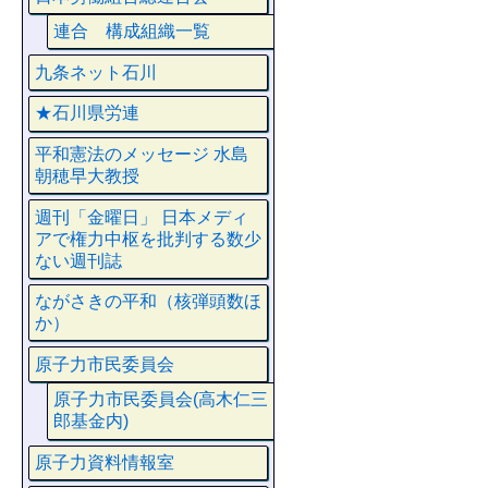
連合 構成組織一覧
九条ネット石川
★石川県労連
平和憲法のメッセージ 水島
朝穂早大教授
週刊「金曜日」 日本メディ
アで権力中枢を批判する数少
ない週刊誌
ながさきの平和（核弾頭数ほ
か）
原子力市民委員会
原子力市民委員会(高木仁三
郎基金内)
原子力資料情報室