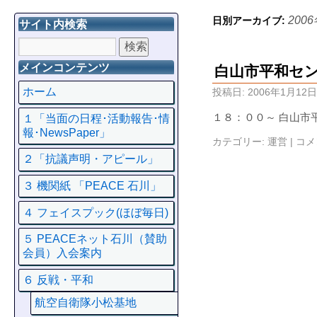
200
日別アーカイブ:
サイト内検索
メインコンテンツ
白山市平和セ
ホーム
投稿日:
2006年1月12日
１８：００～ 白山市
１「当面の日程･活動報告･情
報･NewsPaper」
カテゴリー:
運営
|
コメ
２「抗議声明・アピール」
３ 機関紙 「PEACE 石川」
４ フェイスプック(ほぼ毎日)
５ PEACEネット石川（賛助
会員）入会案内
６ 反戦・平和
航空自衛隊小松基地