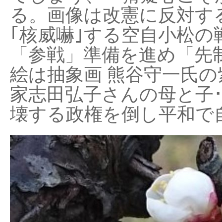
る。画像は改憲に反対する
｢核威嚇｣する空自小松の
「参戦」準備を進め「先
絵は抽象画 熊谷守一氏の
家志田弘子さんの母と子
壊する政権を倒し平和で