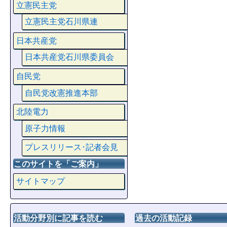
立憲民主党
立憲民主党石川県連
日本共産党
日本共産党石川県委員会
自民党
自民党改憲推進本部
北陸電力
原子力情報
プレスリリース･記者会見
このサイトを「ご案内」
サイトマップ
活動分野別に記事を読む
過去の活動記録