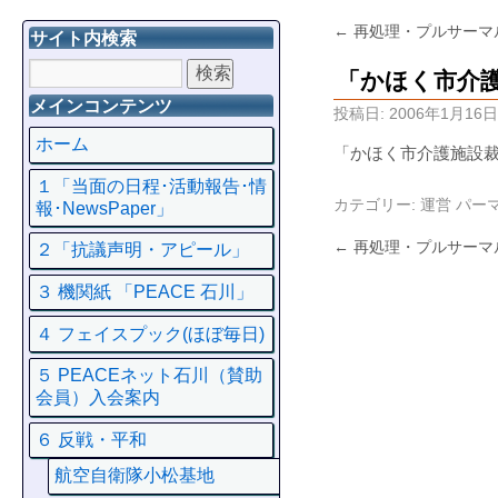
←
再処理・プルサーマ
サイト内検索
「かほく市介
メインコンテンツ
投稿日:
2006年1月16日
ホーム
「かほく市介護施設
１「当面の日程･活動報告･情
カテゴリー:
運営
パー
報･NewsPaper」
←
再処理・プルサーマ
２「抗議声明・アピール」
３ 機関紙 「PEACE 石川」
４ フェイスプック(ほぼ毎日)
５ PEACEネット石川（賛助
会員）入会案内
６ 反戦・平和
航空自衛隊小松基地