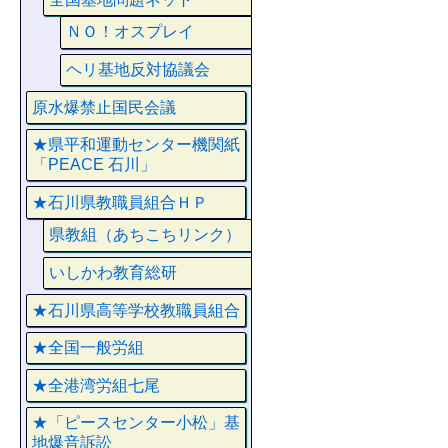
ＮＯ！オスプレイ
ヘリ基地反対協議会
原水爆禁止国民会議
★県平和運動センター機関紙
「PEACE 石川」
★石川県教職員組合ＨＰ
県教組（あちこちリンク）
いしかわ教育総研
★石川県高等学校教職員組合
★全国一般労組
★全港湾労組七尾
★「ピースセンター小松」基
地爆音訴訟