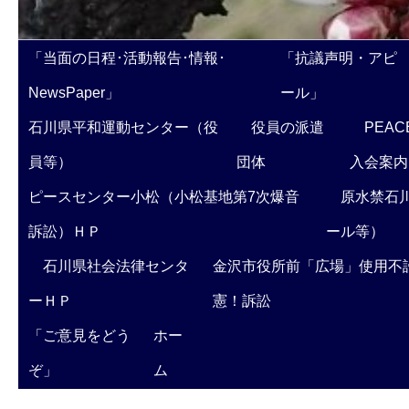
「当面の日程･活動報告･情報･
「抗議声明・アピ
NewsPaper」
ール」
石川県平和運動センター（役
役員の派遣
PEAC
員等）
団体
入会案内
ピースセンター小松（小松基地第7次爆音
原水禁石川
訴訟）ＨＰ
ール等）
石川県社会法律センタ
金沢市役所前「広場」使用不
ーＨＰ
憲！訴訟
「ご意見をどう
ホー
ぞ」
ム