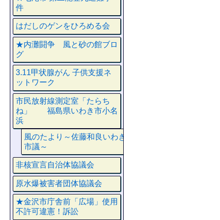
件
はだしのゲンをひろめる会
★内灘闘争 風と砂の館ブロ
グ
3.11甲状腺がん 子供支援ネ
ットワーク
市民放射線測定室「たらち
ね」 福島県いわき市小名
浜
風のたより～佐藤和良いわき
市議～
非核宣言自治体協議会
原水爆被害者団体協議会
★金沢市庁舎前「広場」使用
不許可違憲！訴訟