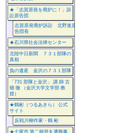
★「志賀原発を廃炉に！」訴
訟原告団
志賀原発廃炉訴訟 北野進原
告団長
★石川県社会法律センター
北陸中日新聞 ７３１部隊の
真相
負の遺産 金沢の７３１部隊
「731 部隊と金沢」 講 師 古
畑 徹 （金沢大学文学部 教
授）
★鶴彬（つるあきら） 公式
サイト
反戦川柳作家・鶴 彬
★七尾市 第二能登丸遭難事