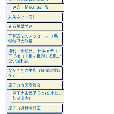
連合 構成組織一覧
九条ネット石川
★石川県労連
平和憲法のメッセージ 水島
朝穂早大教授
週刊「金曜日」 日本メディ
アで権力中枢を批判する数少
ない週刊誌
ながさきの平和（核弾頭数ほ
か）
原子力市民委員会
原子力市民委員会(高木仁三
郎基金内)
原子力資料情報室