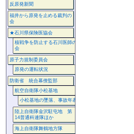
反原発新聞
福井から原発を止める裁判の
会
★石川県保険医協会
核戦争を防止する石川医師の
会
原子力規制委員会
原発の運転状況
防衛省 統合幕僚監部
航空自衛隊小松基地
小松基地の墜落、事故年表
陸上自衛隊金沢駐屯地 第
14普通科連隊ほか
海上自衛隊舞鶴地方隊