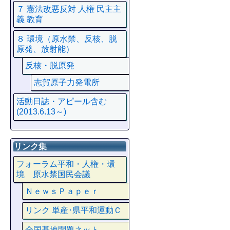
７ 憲法改悪反対 人権 民主主
義 教育
８ 環境（原水禁、反核、脱
原発、放射能）
反核・脱原発
志賀原子力発電所
活動日誌・アピール含む
(2013.6.13～)
リンク集
フォーラム平和・人権・環
境 原水禁国民会議
ＮｅｗｓＰａｐｅｒ
リンク 単産･県平和運動Ｃ
全国基地問題ネット