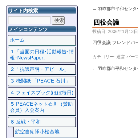
←
羽咋郡市平和センタ
サイト内検索
四役会議
メインコンテンツ
投稿日:
2006年1月13日
ホーム
四役会議 フレンドパ
１「当面の日程･活動報告･情
カテゴリー:
運営
パー
報･NewsPaper」
←
羽咋郡市平和センタ
２「抗議声明・アピール」
３ 機関紙 「PEACE 石川」
４ フェイスプック(ほぼ毎日)
５ PEACEネット石川（賛助
会員）入会案内
６ 反戦・平和
航空自衛隊小松基地