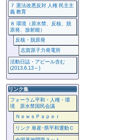
７ 憲法改悪反対 人権 民主主
義 教育
８ 環境（原水禁、反核、脱
原発、放射能）
反核・脱原発
志賀原子力発電所
活動日誌・アピール含む
(2013.6.13～)
リンク集
フォーラム平和・人権・環
境 原水禁国民会議
ＮｅｗｓＰａｐｅｒ
リンク 単産･県平和運動Ｃ
全国基地問題ネット