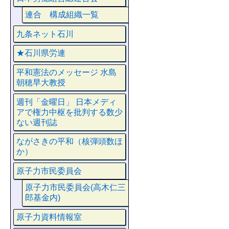
連合 構成組織一覧
九条ネット石川
★石川県労連
平和憲法のメッセージ 水島
朝穂早大教授
週刊「金曜日」 日本メディ
アで権力中枢を批判する数少
ない週刊誌
ながさきの平和（核弾頭数ほ
か）
原子力市民委員会
原子力市民委員会(高木仁三
郎基金内)
原子力資料情報室