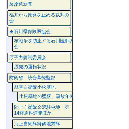
反原発新聞
福井から原発を止める裁判の
会
★石川県保険医協会
核戦争を防止する石川医師の
会
原子力規制委員会
原発の運転状況
防衛省 統合幕僚監部
航空自衛隊小松基地
小松基地の墜落、事故年表
陸上自衛隊金沢駐屯地 第
14普通科連隊ほか
海上自衛隊舞鶴地方隊