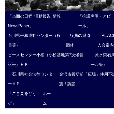
「当面の日程･活動報告･情報･
「抗議声明・アピ
NewsPaper」
ール」
石川県平和運動センター（役
役員の派遣
PEAC
員等）
団体
入会案内
ピースセンター小松（小松基地第7次爆音
原水禁石川
訴訟）ＨＰ
ール等）
石川県社会法律センタ
金沢市役所前「広場」使用不
ーＨＰ
憲！訴訟
「ご意見をどう
ホー
ぞ」
ム