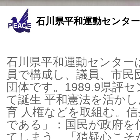
石川県平和運動センター
石川県平和運動センターは
員で構成し、議員、市民
団体です。1989.9県評セ
て誕生 平和憲法を活かし反
育 人権などを取組む。
である」：国民が政府を
てしまう、「猜疑心こそ