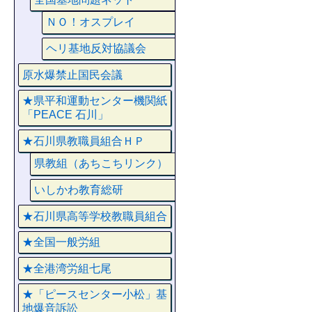
ＮＯ！オスプレイ
ヘリ基地反対協議会
原水爆禁止国民会議
★県平和運動センター機関紙
「PEACE 石川」
★石川県教職員組合ＨＰ
県教組（あちこちリンク）
いしかわ教育総研
★石川県高等学校教職員組合
★全国一般労組
★全港湾労組七尾
★「ピースセンター小松」基
地爆音訴訟