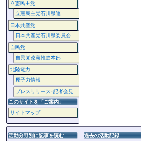
立憲民主党
立憲民主党石川県連
日本共産党
日本共産党石川県委員会
自民党
自民党改憲推進本部
北陸電力
原子力情報
プレスリリース･記者会見
このサイトを「ご案内」
サイトマップ
活動分野別に記事を読む
過去の活動記録