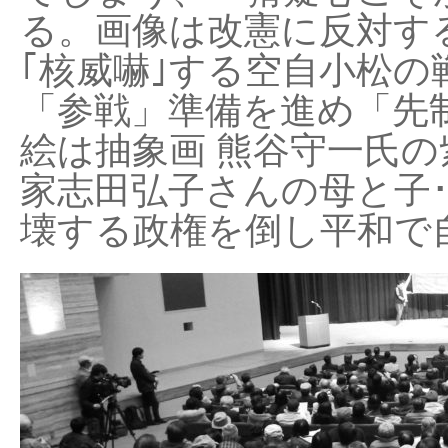
る。画像は改憲に反対する
｢核威嚇｣する空自小松の
「参戦」準備を進め「先
絵は抽象画 熊谷守一氏の
家志田弘子さんの母と子
壊する政権を倒し平和で