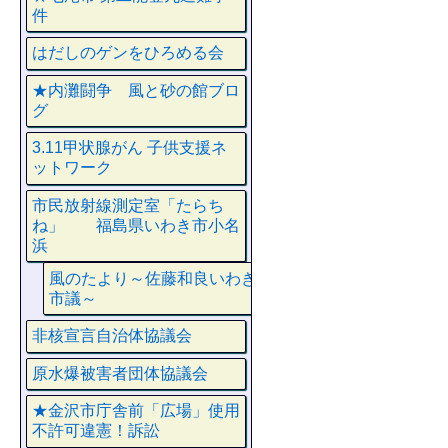
件
はだしのゲンをひろめる会
★内灘闘争 風と砂の館ブロ
グ
3.11甲状腺がん 子供支援ネ
ットワーク
市民放射線測定室「たらち
ね」 福島県いわき市小名
浜
風のたより～佐藤和良いわき
市議～
非核宣言自治体協議会
原水爆被害者団体協議会
★金沢市庁舎前「広場」使用
不許可違憲！訴訟