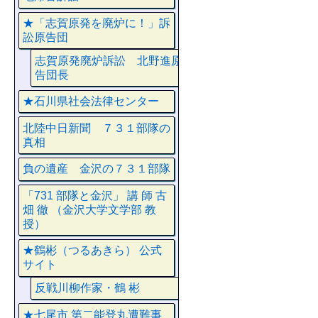
★「志賀原発を廃炉に！」訴
訟原告団
志賀原発廃炉訴訟 北野進原
告団長
★石川県社会法律センター
北陸中日新聞 ７３１部隊の
真相
負の遺産 金沢の７３１部隊
「731 部隊と金沢」 講 師 古
畑 徹 （金沢大学文学部 教
授）
★鶴彬（つるあきら） 公式
サイト
反戦川柳作家・鶴 彬
★七尾市 第二能登丸遭難事