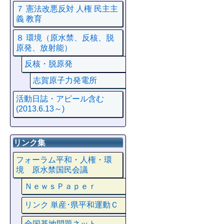
７ 憲法改悪反対 人権 民主主
義 教育
８ 環境（原水禁、反核、脱
原発、放射能）
反核・脱原発
志賀原子力発電所
活動日誌・アピール含む
(2013.6.13～)
リンク集
フォーラム平和・人権・環
境 原水禁国民会議
ＮｅｗｓＰａｐｅｒ
リンク 単産･県平和運動Ｃ
全国基地問題ネット