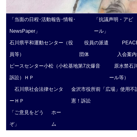
「当面の日程･活動報告･情報･
「抗議声明・アピ
NewsPaper」
ール」
石川県平和運動センター（役
役員の派遣
PEAC
員等）
団体
入会案内
ピースセンター小松（小松基地第7次爆音
原水禁石川
訴訟）ＨＰ
ール等）
石川県社会法律センタ
金沢市役所前「広場」使用不
ーＨＰ
憲！訴訟
「ご意見をどう
ホー
ぞ」
ム