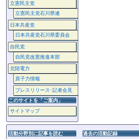
立憲民主党
立憲民主党石川県連
日本共産党
日本共産党石川県委員会
自民党
自民党改憲推進本部
北陸電力
原子力情報
プレスリリース･記者会見
このサイトを「ご案内」
サイトマップ
活動分野別に記事を読む
過去の活動記録