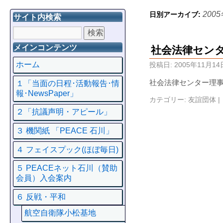
200
日別アーカイブ:
サイト内検索
メインコンテンツ
社会法律セン
ホーム
投稿日:
2005年11月14
社会法律センター理事
１「当面の日程･活動報告･情
報･NewsPaper」
カテゴリー:
友誼団体
|
２「抗議声明・アピール」
３ 機関紙 「PEACE 石川」
４ フェイスプック(ほぼ毎日)
５ PEACEネット石川（賛助
会員）入会案内
６ 反戦・平和
航空自衛隊小松基地