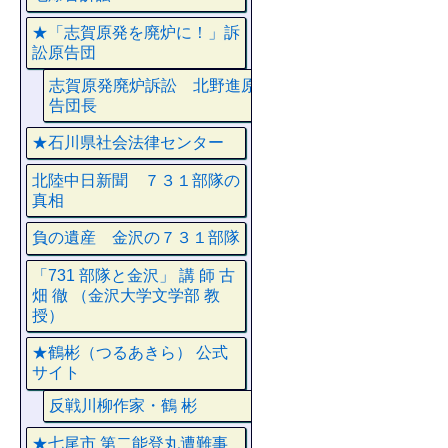
★「志賀原発を廃炉に！」訴
訟原告団
志賀原発廃炉訴訟 北野進原
告団長
★石川県社会法律センター
北陸中日新聞 ７３１部隊の
真相
負の遺産 金沢の７３１部隊
「731 部隊と金沢」 講 師 古
畑 徹 （金沢大学文学部 教
授）
★鶴彬（つるあきら） 公式
サイト
反戦川柳作家・鶴 彬
★七尾市 第二能登丸遭難事