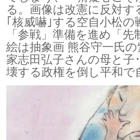
る。画像は改憲に反対する
｢核威嚇｣する空自小松の
「参戦」準備を進め「先
絵は抽象画 熊谷守一氏の
家志田弘子さんの母と子
壊する政権を倒し平和で