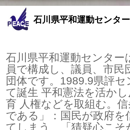
石川県平和運動センター
石川県平和運動センターは
員で構成し、議員、市民
団体です。1989.9県評セ
て誕生 平和憲法を活かし反
育 人権などを取組む。
である」：国民が政府を
てしまう、「猜疑心こそ