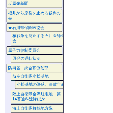
反原発新聞
福井から原発を止める裁判の
会
★石川県保険医協会
核戦争を防止する石川医師の
会
原子力規制委員会
原発の運転状況
防衛省 統合幕僚監部
航空自衛隊小松基地
小松基地の墜落、事故年表
陸上自衛隊金沢駐屯地 第
14普通科連隊ほか
海上自衛隊舞鶴地方隊