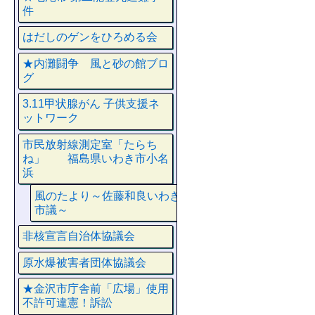
件
はだしのゲンをひろめる会
★内灘闘争 風と砂の館ブロ
グ
3.11甲状腺がん 子供支援ネ
ットワーク
市民放射線測定室「たらち
ね」 福島県いわき市小名
浜
風のたより～佐藤和良いわき
市議～
非核宣言自治体協議会
原水爆被害者団体協議会
★金沢市庁舎前「広場」使用
不許可違憲！訴訟