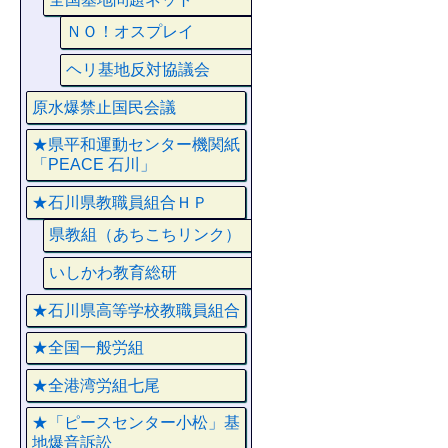
ＮＯ！オスプレイ
ヘリ基地反対協議会
原水爆禁止国民会議
★県平和運動センター機関紙
「PEACE 石川」
★石川県教職員組合ＨＰ
県教組（あちこちリンク）
いしかわ教育総研
★石川県高等学校教職員組合
★全国一般労組
★全港湾労組七尾
★「ピースセンター小松」基
地爆音訴訟