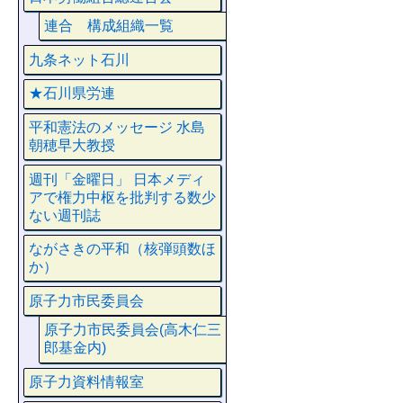
連合 構成組織一覧
九条ネット石川
★石川県労連
平和憲法のメッセージ 水島
朝穂早大教授
週刊「金曜日」 日本メディ
アで権力中枢を批判する数少
ない週刊誌
ながさきの平和（核弾頭数ほ
か）
原子力市民委員会
原子力市民委員会(高木仁三
郎基金内)
原子力資料情報室