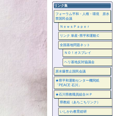
リンク集
フォーラム平和・人権・環境 原水
禁国民会議
ＮｅｗｓＰａｐｅｒ
リンク 単産･県平和運動Ｃ
全国基地問題ネット
ＮＯ！オスプレイ
ヘリ基地反対協議会
原水爆禁止国民会議
★県平和運動センター機関紙
「PEACE 石川」
★石川県教職員組合ＨＰ
県教組（あちこちリンク）
いしかわ教育総研