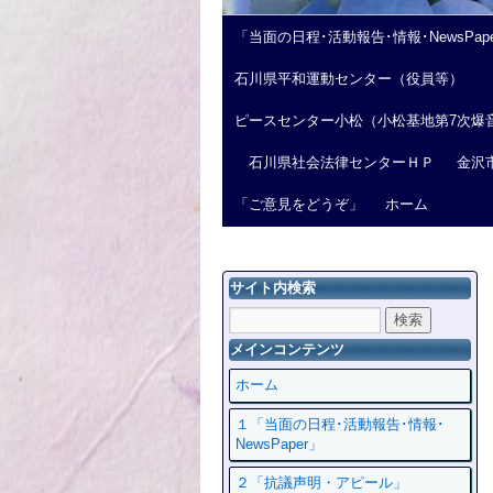
「当面の日程･活動報告･情報･NewsPap
石川県平和運動センター（役員等）
ピースセンター小松（小松基地第7次爆
石川県社会法律センターＨＰ
金沢
「ご意見をどうぞ」
ホーム
サイト内検索
メインコンテンツ
ホーム
１「当面の日程･活動報告･情報･
NewsPaper」
２「抗議声明・アピール」