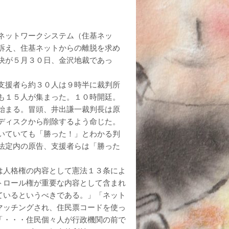
ットワークシステム（住基ネッ
訴え、住基ネットからの離脱を求め
決が５月３０日、金沢地裁であっ
支援者ら約３０人は９時半に裁判所
も１５人が集まった。１０時開廷。
始まる。冒頭、井出謙一裁判長は原
ディスクから削除するよう命じた。
いていても「勝った！」とわかる判
法定内の原告、支援者らは「勝った
は人格権の内容として憲法１３条によ
トロール権が重要な内容として含まれ
ているというべきである。」「ネット
マッチングされ、住民票コードを使っ
「・・・住民個々人が行政機関の前で