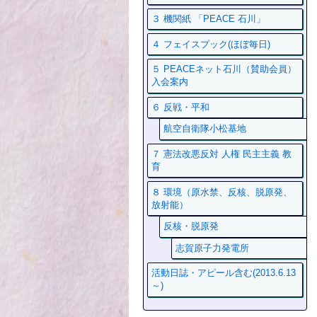
３ 機関紙 「PEACE 石川」
４ フェイスプック(ほぼ毎日)
５ PEACEネット石川（賛助会員）
入会案内
６ 反戦・平和
航空自衛隊小松基地
７ 憲法改悪反対 人権 民主主義 教
育
８ 環境（原水禁、反核、脱原発、
放射能）
反核・脱原発
志賀原子力発電所
活動日誌・アピール含む(2013.6.13
～)