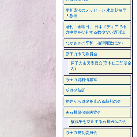
平和憲法のメッセージ 水島朝穂早
大教授
週刊「金曜日」 日本メディアで権
力中枢を批判する数少ない週刊誌
ながさきの平和（核弾頭数ほか）
原子力市民委員会
原子力市民委員会(高木仁三郎基金
内)
原子力資料情報室
反原発新聞
福井から原発を止める裁判の会
★石川県保険医協会
核戦争を防止する石川医師の会
原子力規制委員会