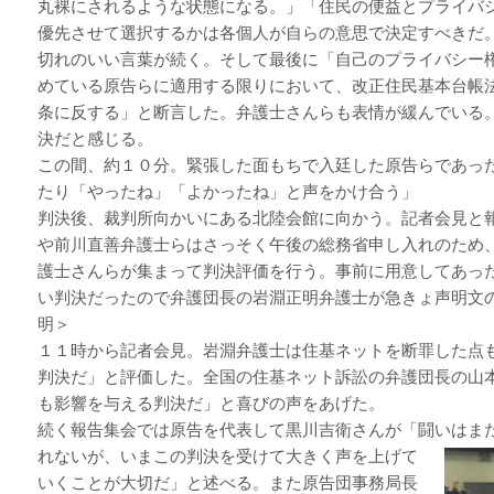
丸裸にされるような状態になる。」「住民の便益とプライバ
優先させて選択するかは各個人が自らの意思で決定すべきだ
切れのいい言葉が続く。そして最後に「自己のプライバシー
めている原告らに適用する限りにおいて、改正住民基本台帳
条に反する」と断言した。弁護士さんらも表情が緩んでいる
決だと感じる。
この間、約１０分。緊張した面もちで入廷した原告らであっ
たり「やったね」「よかったね」と声をかけ合う」
判決後、裁判所向かいにある北陸会館に向かう。記者会見と
や前川直善弁護士らはさっそく午後の総務省申し入れのため
護士さんらが集まって判決評価を行う。事前に用意してあっ
い判決だったので弁護団長の岩淵正明弁護士が急きょ声明文
明＞
１１時から記者会見。岩淵弁護士は住基ネットを断罪した点
判決だ」と評価した。全国の住基ネット訴訟の弁護団長の山
も影響を与える判決だ」と喜びの声をあげた。
続く報告集会では原告を代表して黒川吉衛さんが「闘いはま
れないが、いまこの判決を受けて大きく
声を上げて
いくことが大切だ」と述べる。また原告団事務局長