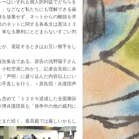
シーはいずれも個人的利益でどちらを
。」などなど私たちにも理解できる歯
権を放棄せず、ネットからの離脱を求
法のネットに関する各条文は憲法１３
。単なる勝利にとどまらないすごい判
たが、退廷するときはお互い握手をし
報告集会である。原告の浅野陽子さん
、小松空港に向かう。記者会見前に弁
た「声明」に盛り込んだ内容以上にい
の手直しを行う。＜原告団・弁護団声
も含めて「１２０％達成した全面勝訴
本博弁護団長も「係争中の他の裁判に
だまだ続く。最高裁では厳しいかもし