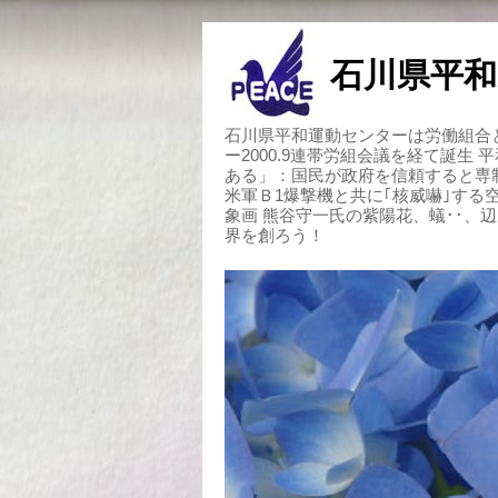
石川県平和
石川県平和運動センターは労働組合と
ー2000.9連帯労組会議を経て誕生
ある」：国民が政府を信頼すると専
米軍Ｂ1爆撃機と共に｢核威嚇｣す
象画 熊谷守一氏の紫陽花、蟻･･、
界を創ろう！