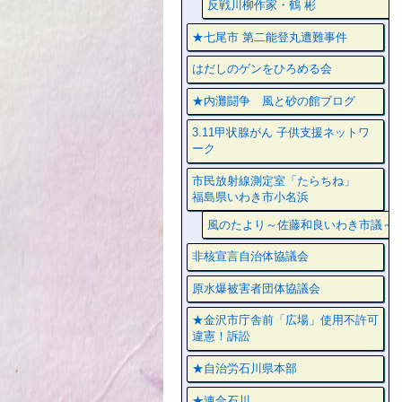
反戦川柳作家・鶴 彬
★七尾市 第二能登丸遭難事件
はだしのゲンをひろめる会
★内灘闘争 風と砂の館ブログ
3.11甲状腺がん 子供支援ネットワ
ーク
市民放射線測定室「たらちね」
福島県いわき市小名浜
風のたより～佐藤和良いわき市議～
非核宣言自治体協議会
原水爆被害者団体協議会
★金沢市庁舎前「広場」使用不許可
違憲！訴訟
★自治労石川県本部
★連合石川