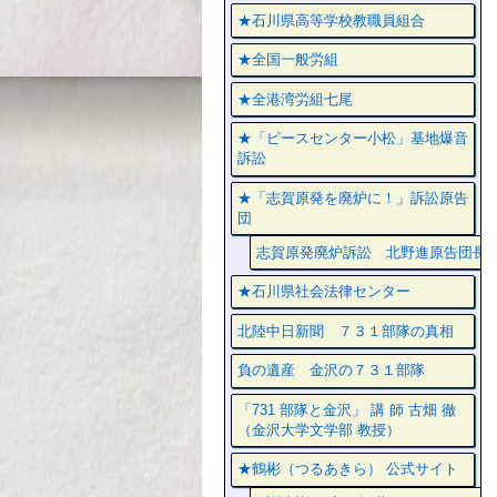
★石川県高等学校教職員組合
★全国一般労組
★全港湾労組七尾
★「ピースセンター小松」基地爆音
訴訟
★「志賀原発を廃炉に！」訴訟原告
団
志賀原発廃炉訴訟 北野進原告団長
★石川県社会法律センター
北陸中日新聞 ７３１部隊の真相
負の遺産 金沢の７３１部隊
「731 部隊と金沢」 講 師 古畑 徹
（金沢大学文学部 教授）
★鶴彬（つるあきら） 公式サイト