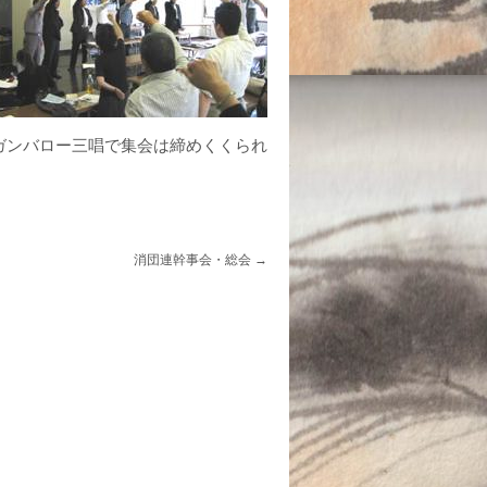
ガンバロー三唱で集会は締めくくられ
消団連幹事会・総会
→