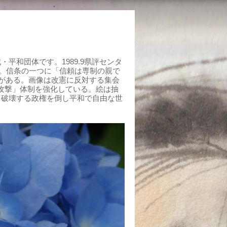
平和団体です。1989.9県評センタ
組む。信条の一つに「信頼は専制の親で
がある。画像は改憲に反対する集会
制攻撃」体制を強化している。絵は抽
を破壊する政権を倒し平和で自由な世