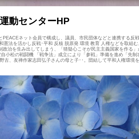
運動センターHP
PEACEネット会員で構成し、議員、市民団体などと連携する反戦・
 平和憲法を活かし反戦･平和 反核 脱原発 環境 教育 人権などを取
制政治を生み出してしまう、「猜疑心こそが民主主義国家を作る」
る空自小松の戦闘機 「戦争法」成立により「参戦」準備を進め「先
辺野古、友禅作家志田弘子さんの母と子･･。団結して平和人権環境