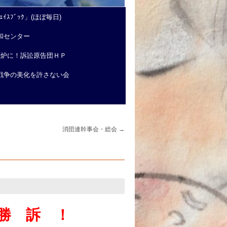
ｲｽﾌﾞｯｸ」(ほぼ毎日)
和センター
廃炉に！訴訟原告団ＨＰ
戦争の美化を許さない会
消団連幹事会・総会
→
勝 訴 ！