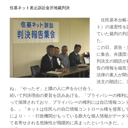
住基ネット差止訴訟金沢地裁判決
住民基本台帳ネ
ト）の違憲性を
ていた裁判の判
た。
この日、原告・
に集合。弁護団
判決文の朗読が
告の情報を磁気
法律の素人が聞
決文の朗読に、
ね」「やったぞ」と隣の人に声をかけ合う。
続いて判決理由の要旨を読みあげる。「プライバシーの権利
って保障されており、プライバシーの権利には自己情報コン
る。」「ネットは住民らの自己情報コントロール権を侵害し
により・・・行政機関がもっている膨大な個人情報がデータ
て名寄せされる危険性が飛躍的に高まったというべきだ。」