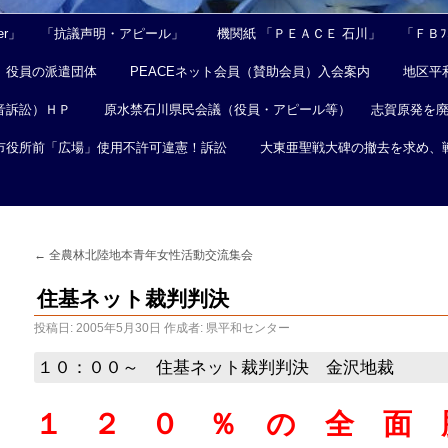
er」
「抗議声明・アピール」
機関紙 「ＰＥＡＣＥ 石川」
「ＦＢﾌｪ
役員の派遣団体
PEACEネット会員（賛助会員）入会案内
地区平
音訴訟）ＨＰ
原水禁石川県民会議（役員・アピール等）
志賀原発を
市役所前「広場」使用不許可違憲！訴訟
大東亜聖戦大碑の撤去を求め、
←
全農林北陸地本青年女性活動交流集会
住基ネット裁判判決
投稿日:
2005年5月30日
作成者:
県平和センター
１０：００～ 住基ネット裁判判決 金沢地裁
１ ２ ０ ％ の 全 面 