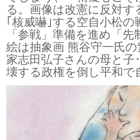
る。画像は改憲に反対する
｢核威嚇｣する空自小松の
「参戦」準備を進め「先
絵は抽象画 熊谷守一氏の
家志田弘子さんの母と子
壊する政権を倒し平和で