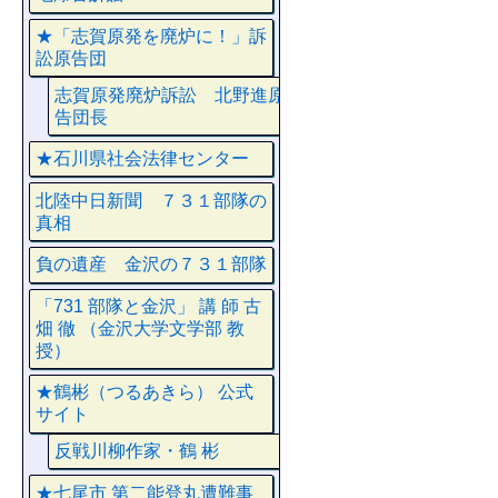
★「志賀原発を廃炉に！」訴
訟原告団
志賀原発廃炉訴訟 北野進原
告団長
★石川県社会法律センター
北陸中日新聞 ７３１部隊の
真相
負の遺産 金沢の７３１部隊
「731 部隊と金沢」 講 師 古
畑 徹 （金沢大学文学部 教
授）
★鶴彬（つるあきら） 公式
サイト
反戦川柳作家・鶴 彬
★七尾市 第二能登丸遭難事