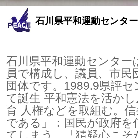
石川県平和運動センター
石川県平和運動センターは
員で構成し、議員、市民
団体です。1989.9県評セ
て誕生 平和憲法を活かし反
育 人権などを取組む。
である」：国民が政府を
てしまう、「猜疑心こそ