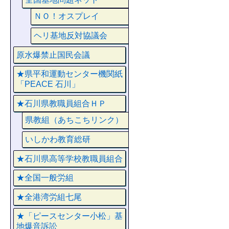
ＮＯ！オスプレイ
ヘリ基地反対協議会
原水爆禁止国民会議
★県平和運動センター機関紙
「PEACE 石川」
★石川県教職員組合ＨＰ
県教組（あちこちリンク）
いしかわ教育総研
★石川県高等学校教職員組合
★全国一般労組
★全港湾労組七尾
★「ピースセンター小松」基
地爆音訴訟