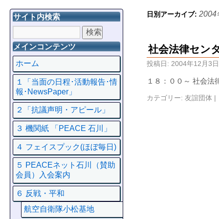
200
日別アーカイブ:
サイト内検索
メインコンテンツ
社会法律セン
ホーム
投稿日:
2004年12月3日
１８：００～ 社会法
１「当面の日程･活動報告･情
報･NewsPaper」
カテゴリー:
友誼団体
|
２「抗議声明・アピール」
３ 機関紙 「PEACE 石川」
４ フェイスプック(ほぼ毎日)
５ PEACEネット石川（賛助
会員）入会案内
６ 反戦・平和
航空自衛隊小松基地