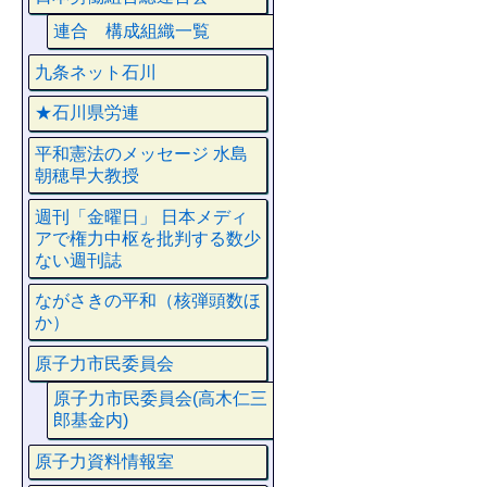
連合 構成組織一覧
九条ネット石川
★石川県労連
平和憲法のメッセージ 水島
朝穂早大教授
週刊「金曜日」 日本メディ
アで権力中枢を批判する数少
ない週刊誌
ながさきの平和（核弾頭数ほ
か）
原子力市民委員会
原子力市民委員会(高木仁三
郎基金内)
原子力資料情報室