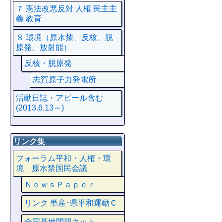
７ 憲法改悪反対 人権 民主主
義 教育
８ 環境（原水禁、反核、脱
原発、放射能）
反核・脱原発
志賀原子力発電所
活動日誌・アピール含む
(2013.6.13～)
リンク集
フォーラム平和・人権・環
境 原水禁国民会議
ＮｅｗｓＰａｐｅｒ
リンク 単産･県平和運動Ｃ
全国基地問題ネット