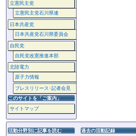
立憲民主党
立憲民主党石川県連
日本共産党
日本共産党石川県委員会
自民党
自民党改憲推進本部
北陸電力
原子力情報
プレスリリース･記者会見
このサイトを「ご案内」
サイトマップ
活動分野別に記事を読む
過去の活動記録