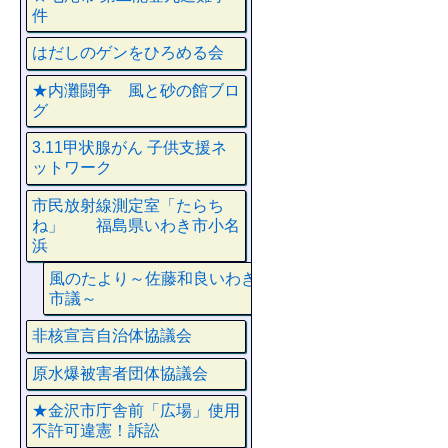
件
はだしのゲンをひろめる会
★内灘闘争 風と砂の館ブロ
グ
3.11甲状腺がん 子供支援ネ
ットワーク
市民放射線測定室「たらち
ね」 福島県いわき市小名
浜
風のたより～佐藤和良いわき
市議～
非核宣言自治体協議会
原水爆被害者団体協議会
★金沢市庁舎前「広場」使用
不許可違憲！訴訟