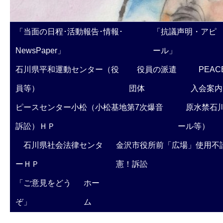
「当面の日程･活動報告･情報･
「抗議声明・アピ
NewsPaper」
ール」
石川県平和運動センター（役
役員の派遣
PEAC
員等）
団体
入会案内
ピースセンター小松（小松基地第7次爆音
原水禁石川
訴訟）ＨＰ
ール等）
石川県社会法律センタ
金沢市役所前「広場」使用不
ーＨＰ
憲！訴訟
「ご意見をどう
ホー
ぞ」
ム