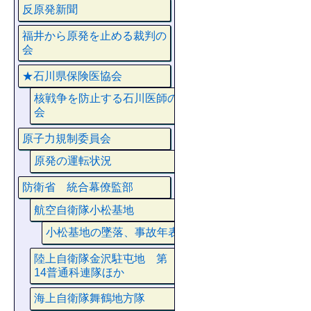
反原発新聞
福井から原発を止める裁判の
会
★石川県保険医協会
核戦争を防止する石川医師の
会
原子力規制委員会
原発の運転状況
防衛省 統合幕僚監部
航空自衛隊小松基地
小松基地の墜落、事故年表
陸上自衛隊金沢駐屯地 第
14普通科連隊ほか
海上自衛隊舞鶴地方隊