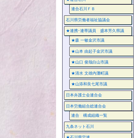
連合石川ＦＢ
石川県労働者福祉協議会
★連携･連帯議員 盛本芳久県議
★森 一敏金沢市議
★山本 由起子金沢市議
★山口 俊哉白山市議
★清水 文雄内灘町議
★山添和良七尾市議
日本弁護士会連合会
日本労働組合総連合会
連合 構成組織一覧
九条ネット石川
★石川県労連