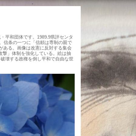
平和団体です。1989.9県評センタ
組む。信条の一つに「信頼は専制の親で
がある。画像は改憲に反対する集会
制攻撃」体制を強化している。絵は抽
を破壊する政権を倒し平和で自由な世