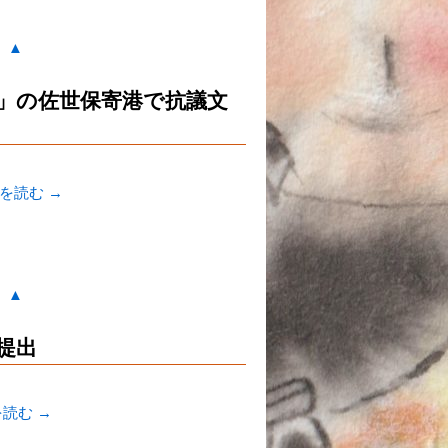
。▲
」の佐世保寄港で抗議文
きを読む
→
。▲
提出
を読む
→