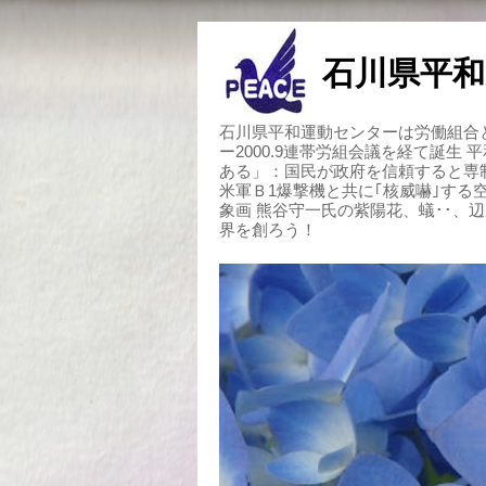
石川県平和
石川県平和運動センターは労働組合と
ー2000.9連帯労組会議を経て誕生
ある」：国民が政府を信頼すると専
米軍Ｂ1爆撃機と共に｢核威嚇｣す
象画 熊谷守一氏の紫陽花、蟻･･、
界を創ろう！