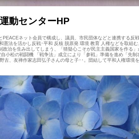
運動センターHP
PEACEネット会員で構成し、議員、市民団体などと連携する反戦・
 平和憲法を活かし反戦･平和 反核 脱原発 環境 教育 人権などを取
制政治を生み出してしまう、「猜疑心こそが民主主義国家を作る」
る空自小松の戦闘機 「戦争法」成立により「参戦」準備を進め「先
辺野古、友禅作家志田弘子さんの母と子･･。団結して平和人権環境