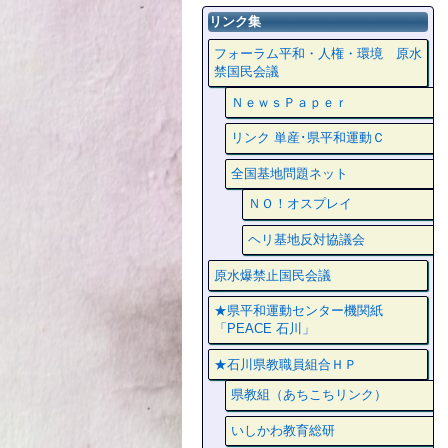
リンク集
フォーラム平和・人権・環境 原水
禁国民会議
ＮｅｗｓＰａｐｅｒ
リンク 単産･県平和運動Ｃ
全国基地問題ネット
ＮＯ！オスプレイ
ヘリ基地反対協議会
原水爆禁止国民会議
★県平和運動センター機関紙
「PEACE 石川」
★石川県教職員組合ＨＰ
県教組（あちこちリンク）
いしかわ教育総研