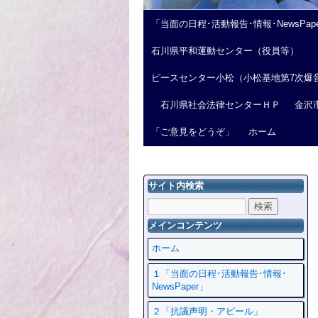
「当面の日程･活動報告･情報･NewsPap
石川県平和運動センター（役員等）
ピースセンター小松（小松基地第7次爆
石川県社会法律センターＨＰ
金沢
「ご意見をどうぞ」
ホーム
サイト内検索
メインコンテンツ
ホーム
１「当面の日程･活動報告･情報･
NewsPaper」
２「抗議声明・アピール」