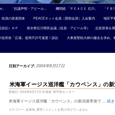
er」
「抗議声明・アピール」
機関紙 「ＰＥＡＣＥ 石川」
「ＦＢﾌｪ
役員の派遣団体
PEACEネット会員（賛助会員）入会案内
地区平
音訴訟）ＨＰ
原水禁石川県民会議（役員・アピール等）
志賀原発を
市役所前「広場」使用不許可違憲！訴訟
大東亜聖戦大碑の撤去を求め、
2004年8月17日
日別アーカイブ:
米海軍イージス巡洋艦「カウペンス」の新
投稿日:
2004年8月17日
作成者:
県平和センター
米海軍イージス巡洋艦「カウペンス」の新潟港寄港で …
続
カテゴリー:
反基地
,
運営
|
コメントを受け付けていません