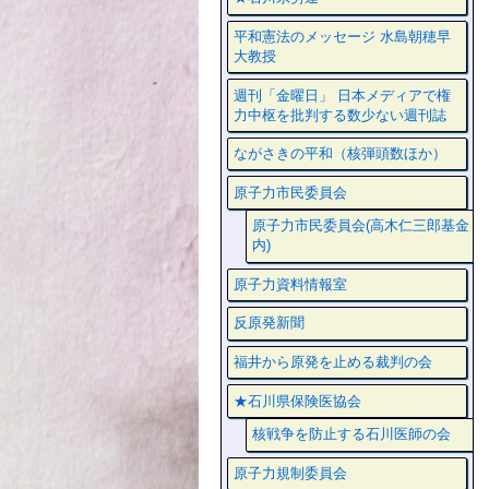
平和憲法のメッセージ 水島朝穂早
大教授
週刊「金曜日」 日本メディアで権
力中枢を批判する数少ない週刊誌
ながさきの平和（核弾頭数ほか）
原子力市民委員会
原子力市民委員会(高木仁三郎基金
内)
原子力資料情報室
反原発新聞
福井から原発を止める裁判の会
★石川県保険医協会
核戦争を防止する石川医師の会
原子力規制委員会