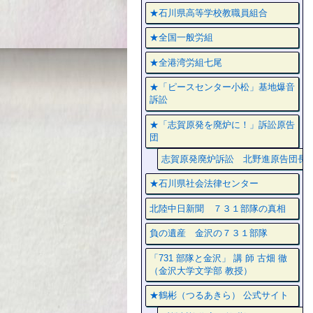
★石川県高等学校教職員組合
★全国一般労組
★全港湾労組七尾
★「ピースセンター小松」基地爆音
訴訟
★「志賀原発を廃炉に！」訴訟原告
団
志賀原発廃炉訴訟 北野進原告団長
★石川県社会法律センター
北陸中日新聞 ７３１部隊の真相
負の遺産 金沢の７３１部隊
「731 部隊と金沢」 講 師 古畑 徹
（金沢大学文学部 教授）
★鶴彬（つるあきら） 公式サイト