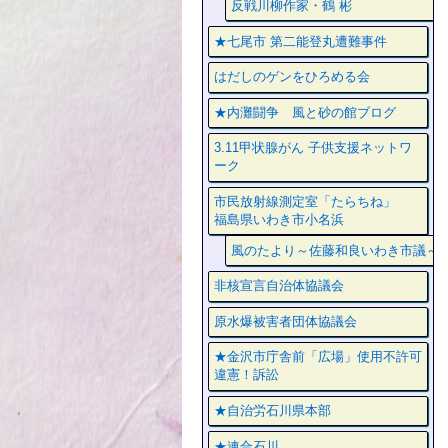
反戦川柳作家・鶴 彬
★七尾市 第二能登丸遭難事件
はだしのゲンをひろめる会
★内灘闘争 風と砂の館ブログ
3.11甲状腺がん 子供支援ネットワ
ーク
市民放射線測定室「たらちね」
福島県いわき市小名浜
風のたより～佐藤和良いわき市議～
非核宣言自治体協議会
原水爆被害者団体協議会
★金沢市庁舎前「広場」使用不許可
違憲！訴訟
★自治労石川県本部
★連合石川