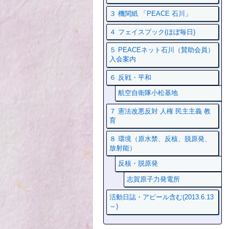
３ 機関紙 「PEACE 石川」
４ フェイスプック(ほぼ毎日)
５ PEACEネット石川（賛助会員）
入会案内
６ 反戦・平和
航空自衛隊小松基地
７ 憲法改悪反対 人権 民主主義 教
育
８ 環境（原水禁、反核、脱原発、
放射能）
反核・脱原発
志賀原子力発電所
活動日誌・アピール含む(2013.6.13
～)