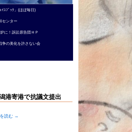
ｲｽﾌﾞｯｸ」(ほぼ毎日)
和センター
廃炉に！訴訟原告団ＨＰ
戦争の美化を許さない会
潟港寄港で抗議文提出
きを読む
→