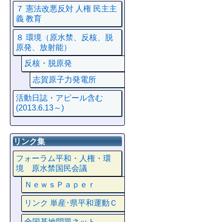
７ 憲法改悪反対 人権 民主主
義 教育
８ 環境（原水禁、反核、脱
原発、放射能）
反核・脱原発
志賀原子力発電所
活動日誌・アピール含む
(2013.6.13～)
リンク集
フォーラム平和・人権・環
境 原水禁国民会議
ＮｅｗｓＰａｐｅｒ
リンク 単産･県平和運動Ｃ
全国基地問題ネット