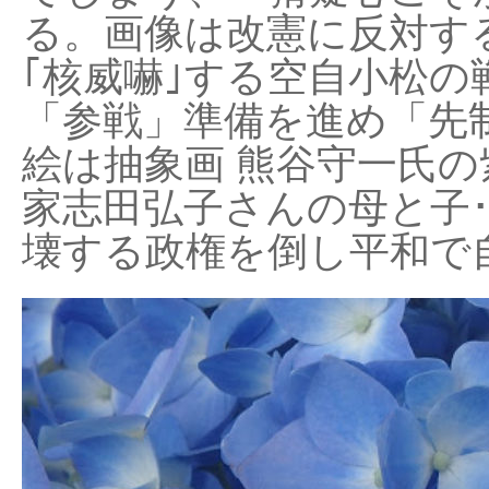
る。画像は改憲に反対する
｢核威嚇｣する空自小松の
「参戦」準備を進め「先
絵は抽象画 熊谷守一氏の
家志田弘子さんの母と子
壊する政権を倒し平和で