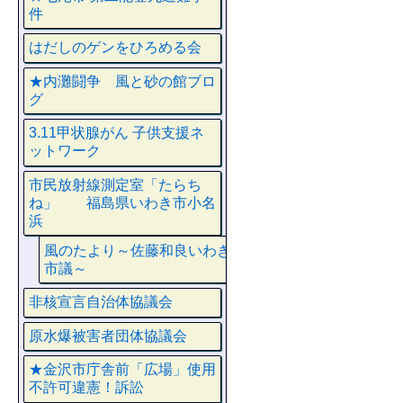
件
はだしのゲンをひろめる会
★内灘闘争 風と砂の館ブロ
グ
3.11甲状腺がん 子供支援ネ
ットワーク
市民放射線測定室「たらち
ね」 福島県いわき市小名
浜
風のたより～佐藤和良いわき
市議～
非核宣言自治体協議会
原水爆被害者団体協議会
★金沢市庁舎前「広場」使用
不許可違憲！訴訟