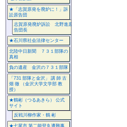
★「志賀原発を廃炉に！」訴
訟原告団
志賀原発廃炉訴訟 北野進原
告団長
★石川県社会法律センター
北陸中日新聞 ７３１部隊の
真相
負の遺産 金沢の７３１部隊
「731 部隊と金沢」 講 師 古
畑 徹 （金沢大学文学部 教
授）
★鶴彬（つるあきら） 公式
サイト
反戦川柳作家・鶴 彬
★七尾市 第二能登丸遭難事