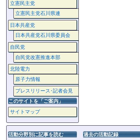
立憲民主党
立憲民主党石川県連
日本共産党
日本共産党石川県委員会
自民党
自民党改憲推進本部
北陸電力
原子力情報
プレスリリース･記者会見
このサイトを「ご案内」
サイトマップ
活動分野別に記事を読む
過去の活動記録