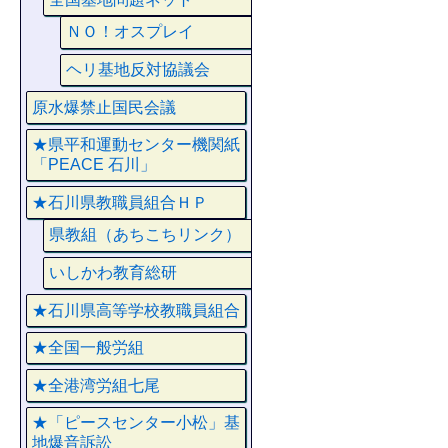
ＮＯ！オスプレイ
ヘリ基地反対協議会
原水爆禁止国民会議
★県平和運動センター機関紙
「PEACE 石川」
★石川県教職員組合ＨＰ
県教組（あちこちリンク）
いしかわ教育総研
★石川県高等学校教職員組合
★全国一般労組
★全港湾労組七尾
★「ピースセンター小松」基
地爆音訴訟