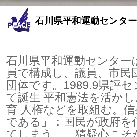
石川県平和運動センター
石川県平和運動センターは
員で構成し、議員、市民
団体です。1989.9県評セ
て誕生 平和憲法を活かし反
育 人権などを取組む。
である」：国民が政府を
てしまう、「猜疑心こそ