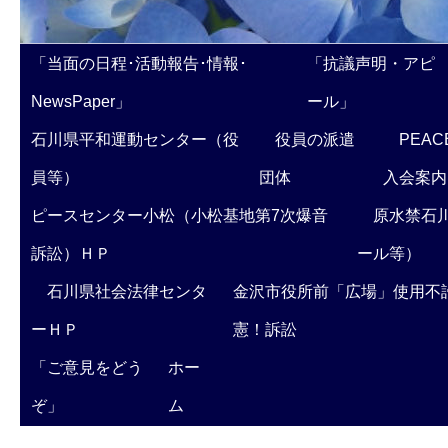
「当面の日程･活動報告･情報･
「抗議声明・アピ
NewsPaper」
ール」
石川県平和運動センター（役
役員の派遣
PEAC
員等）
団体
入会案内
ピースセンター小松（小松基地第7次爆音
原水禁石川
訴訟）ＨＰ
ール等）
石川県社会法律センタ
金沢市役所前「広場」使用不
ーＨＰ
憲！訴訟
「ご意見をどう
ホー
ぞ」
ム