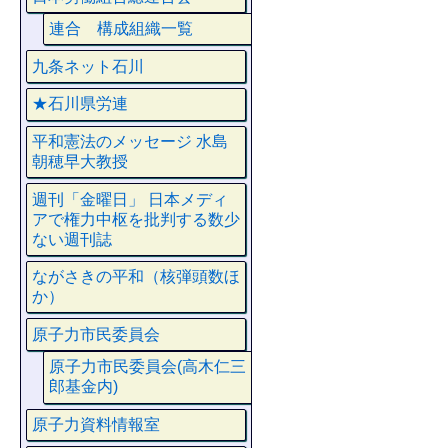
連合 構成組織一覧
九条ネット石川
★石川県労連
平和憲法のメッセージ 水島
朝穂早大教授
週刊「金曜日」 日本メディ
アで権力中枢を批判する数少
ない週刊誌
ながさきの平和（核弾頭数ほ
か）
原子力市民委員会
原子力市民委員会(高木仁三
郎基金内)
原子力資料情報室