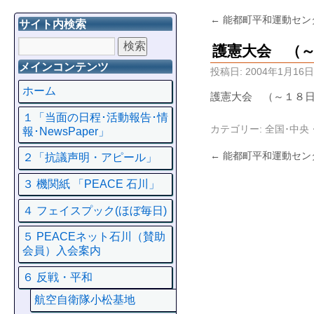
←
能都町平和運動セン
サイト内検索
護憲大会 （
メインコンテンツ
投稿日:
2004年1月16日
ホーム
護憲大会 （～１８日
１「当面の日程･活動報告･情
カテゴリー:
全国･中央
報･NewsPaper」
←
能都町平和運動セン
２「抗議声明・アピール」
３ 機関紙 「PEACE 石川」
４ フェイスプック(ほぼ毎日)
５ PEACEネット石川（賛助
会員）入会案内
６ 反戦・平和
航空自衛隊小松基地