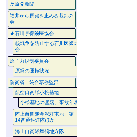
反原発新聞
福井から原発を止める裁判の
会
★石川県保険医協会
核戦争を防止する石川医師の
会
原子力規制委員会
原発の運転状況
防衛省 統合幕僚監部
航空自衛隊小松基地
小松基地の墜落、事故年表
陸上自衛隊金沢駐屯地 第
14普通科連隊ほか
海上自衛隊舞鶴地方隊