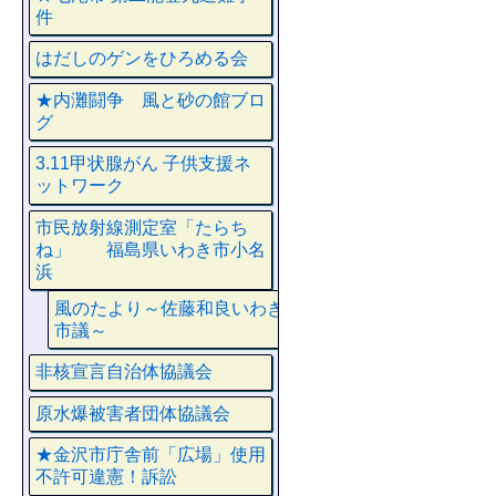
件
はだしのゲンをひろめる会
★内灘闘争 風と砂の館ブロ
グ
3.11甲状腺がん 子供支援ネ
ットワーク
市民放射線測定室「たらち
ね」 福島県いわき市小名
浜
風のたより～佐藤和良いわき
市議～
非核宣言自治体協議会
原水爆被害者団体協議会
★金沢市庁舎前「広場」使用
不許可違憲！訴訟