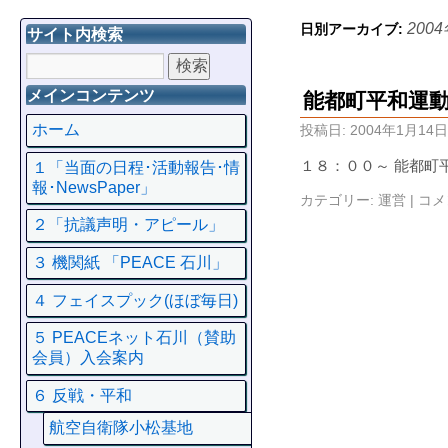
200
日別アーカイブ:
サイト内検索
メインコンテンツ
能都町平和運
ホーム
投稿日:
2004年1月14日
１８：００～ 能都町
１「当面の日程･活動報告･情
報･NewsPaper」
カテゴリー:
運営
|
コメ
２「抗議声明・アピール」
３ 機関紙 「PEACE 石川」
４ フェイスプック(ほぼ毎日)
５ PEACEネット石川（賛助
会員）入会案内
６ 反戦・平和
航空自衛隊小松基地