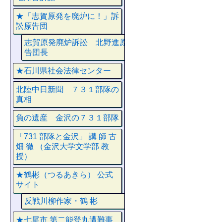
★「志賀原発を廃炉に！」訴
訟原告団
志賀原発廃炉訴訟 北野進原
告団長
★石川県社会法律センター
北陸中日新聞 ７３１部隊の
真相
負の遺産 金沢の７３１部隊
「731 部隊と金沢」 講 師 古
畑 徹 （金沢大学文学部 教
授）
★鶴彬（つるあきら） 公式
サイト
反戦川柳作家・鶴 彬
★七尾市 第二能登丸遭難事