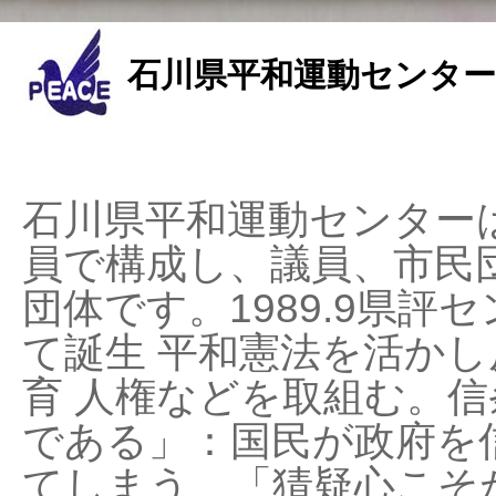
石川県平和運動センター
石川県平和運動センターは
員で構成し、議員、市民
団体です。1989.9県評セ
て誕生 平和憲法を活かし反
育 人権などを取組む。
である」：国民が政府を
てしまう、「猜疑心こそ