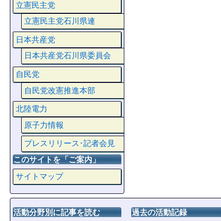
立憲民主党
立憲民主党石川県連
日本共産党
日本共産党石川県委員会
自民党
自民党改憲推進本部
北陸電力
原子力情報
プレスリリース･記者会見
このサイトを「ご案内」
サイトマップ
活動分野別に記事を読む
過去の活動記録