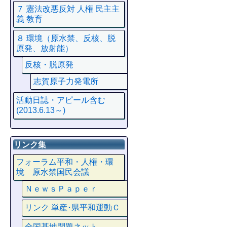
７ 憲法改悪反対 人権 民主主
義 教育
８ 環境（原水禁、反核、脱
原発、放射能）
反核・脱原発
志賀原子力発電所
活動日誌・アピール含む
(2013.6.13～)
リンク集
フォーラム平和・人権・環
境 原水禁国民会議
ＮｅｗｓＰａｐｅｒ
リンク 単産･県平和運動Ｃ
全国基地問題ネット