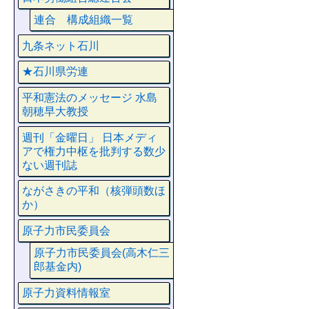
連合 構成組織一覧
九条ネット石川
★石川県労連
平和憲法のメッセージ 水島
朝穂早大教授
週刊「金曜日」 日本メディ
アで権力中枢を批判する数少
ない週刊誌
ながさきの平和（核弾頭数ほ
か）
原子力市民委員会
原子力市民委員会(高木仁三
郎基金内)
原子力資料情報室