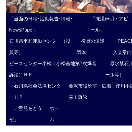
「当面の日程･活動報告･情報･
「抗議声明・アピ
NewsPaper」
ール」
石川県平和運動センター（役
役員の派遣
PEAC
員等）
団体
入会案内
ピースセンター小松（小松基地第7次爆音
原水禁石川
訴訟）ＨＰ
ール等）
石川県社会法律センタ
金沢市役所前「広場」使用不
ーＨＰ
憲！訴訟
「ご意見をどう
ホー
ぞ」
ム