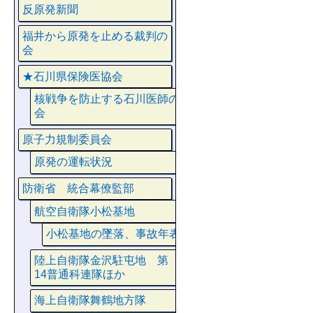
反原発新聞
福井から原発を止める裁判の
会
★石川県保険医協会
核戦争を防止する石川医師の
会
原子力規制委員会
原発の運転状況
防衛省 統合幕僚監部
航空自衛隊小松基地
小松基地の墜落、事故年表
陸上自衛隊金沢駐屯地 第
14普通科連隊ほか
海上自衛隊舞鶴地方隊