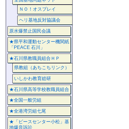
ＮＯ！オスプレイ
ヘリ基地反対協議会
原水爆禁止国民会議
★県平和運動センター機関紙
「PEACE 石川」
★石川県教職員組合ＨＰ
県教組（あちこちリンク）
いしかわ教育総研
★石川県高等学校教職員組合
★全国一般労組
★全港湾労組七尾
★「ピースセンター小松」基
地爆音訴訟