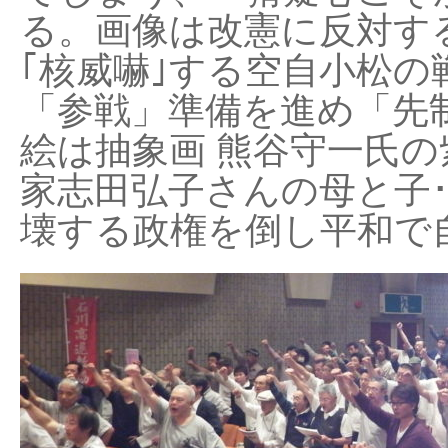
る。画像は改憲に反対する
｢核威嚇｣する空自小松の
「参戦」準備を進め「先
絵は抽象画 熊谷守一氏の
家志田弘子さんの母と子
壊する政権を倒し平和で