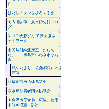
件
はだしのゲンをひろめる会
★内灘闘争 風と砂の館ブロ
グ
3.11甲状腺がん 子供支援ネ
ットワーク
市民放射線測定室「たらち
ね」 福島県いわき市小名
浜
風のたより～佐藤和良いわき
市議～
非核宣言自治体協議会
原水爆被害者団体協議会
★金沢市庁舎前「広場」使用
不許可違憲！訴訟