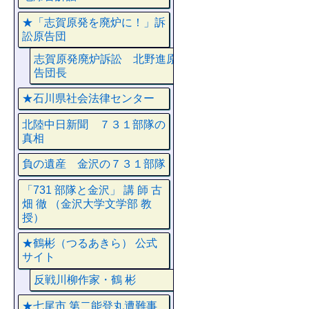
★「志賀原発を廃炉に！」訴
訟原告団
志賀原発廃炉訴訟 北野進原
告団長
★石川県社会法律センター
北陸中日新聞 ７３１部隊の
真相
負の遺産 金沢の７３１部隊
「731 部隊と金沢」 講 師 古
畑 徹 （金沢大学文学部 教
授）
★鶴彬（つるあきら） 公式
サイト
反戦川柳作家・鶴 彬
★七尾市 第二能登丸遭難事