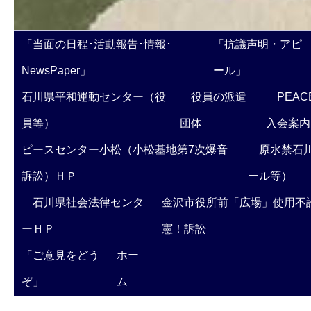
「当面の日程･活動報告･情報･
「抗議声明・アピ
NewsPaper」
ール」
石川県平和運動センター（役
役員の派遣
PEAC
員等）
団体
入会案内
ピースセンター小松（小松基地第7次爆音
原水禁石川
訴訟）ＨＰ
ール等）
石川県社会法律センタ
金沢市役所前「広場」使用不
ーＨＰ
憲！訴訟
「ご意見をどう
ホー
ぞ」
ム