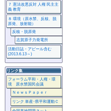
７ 憲法改悪反対 人権 民主主
義 教育
８ 環境（原水禁、反核、脱
原発、放射能）
反核・脱原発
志賀原子力発電所
活動日誌・アピール含む
(2013.6.13～)
リンク集
フォーラム平和・人権・環
境 原水禁国民会議
ＮｅｗｓＰａｐｅｒ
リンク 単産･県平和運動Ｃ
全国基地問題ネット