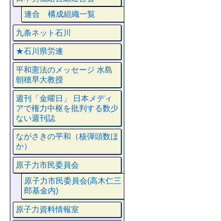
連合 構成組織一覧
九条ネット石川
★石川県労連
平和憲法のメッセージ 水島
朝穂早大教授
週刊「金曜日」 日本メディ
アで権力中枢を批判する数少
ない週刊誌
ながさきの平和（核弾頭数ほ
か）
原子力市民委員会
原子力市民委員会(高木仁三
郎基金内)
原子力資料情報室