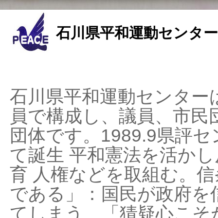
石川県平和運動センター
石川県平和運動センターは
員で構成し、議員、市民
団体です。1989.9県評セ
て誕生 平和憲法を活かし反
育 人権などを取組む。
である」：国民が政府を
てしまう、「猜疑心こそ