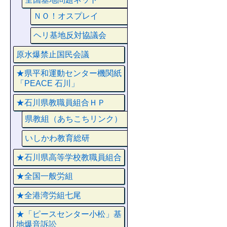
ＮＯ！オスプレイ
ヘリ基地反対協議会
原水爆禁止国民会議
★県平和運動センター機関紙
「PEACE 石川」
★石川県教職員組合ＨＰ
県教組（あちこちリンク）
いしかわ教育総研
★石川県高等学校教職員組合
★全国一般労組
★全港湾労組七尾
★「ピースセンター小松」基
地爆音訴訟