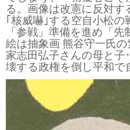
る。画像は改憲に反対する
｢核威嚇｣する空自小松の
「参戦」準備を進め「先
絵は抽象画 熊谷守一氏の
家志田弘子さんの母と子
壊する政権を倒し平和で