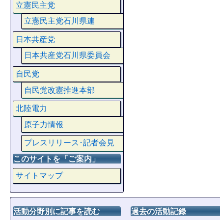
立憲民主党
立憲民主党石川県連
日本共産党
日本共産党石川県委員会
自民党
自民党改憲推進本部
北陸電力
原子力情報
プレスリリース･記者会見
このサイトを「ご案内」
サイトマップ
活動分野別に記事を読む
過去の活動記録