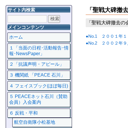
「聖戦大碑撤
サイト内検索
「聖戦大碑撤去の
メインコンテンツ
●No.1 ２００１年
ホーム
●No.2 ２００２年
１「当面の日程･活動報告･情
報･NewsPaper」
２「抗議声明・アピール」
３ 機関紙 「PEACE 石川」
４ フェイスプック(ほぼ毎日)
５ PEACEネット石川（賛助
会員）入会案内
６ 反戦・平和
航空自衛隊小松基地