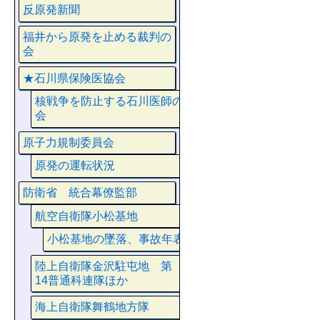
反原発新聞
福井から原発を止める裁判の
会
★石川県保険医協会
核戦争を防止する石川医師の
会
原子力規制委員会
原発の運転状況
防衛省 統合幕僚監部
航空自衛隊小松基地
小松基地の墜落、事故年表
陸上自衛隊金沢駐屯地 第
14普通科連隊ほか
海上自衛隊舞鶴地方隊