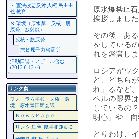
７ 憲法改悪反対 人権 民主主
原水爆禁止石
義 教育
挨拶しました
８ 環境（原水禁、反核、脱
原発、放射能）
その後、ある
反核・脱原発
をしているの
志賀原子力発電所
れを鑑賞しま
活動日誌・アピール含む
(2013.6.13～)
ロシアがウ
ど、どちらが
れ」るなど、
リンク集
ベルの限界は
フォーラム平和・人権・環
境 原水禁国民会議
しているの？
ＮｅｗｓＰａｐｅｒ
明心」や「向
リンク 単産･県平和運動Ｃ
とりわけ、イ
全国基地問題ネット