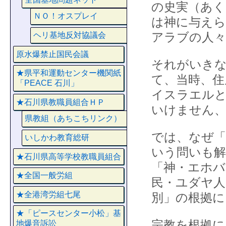
の史実（あく
ＮＯ！オスプレイ
は神に与えら
アラブの人
ヘリ基地反対協議会
原水爆禁止国民会議
それがいきな
★県平和運動センター機関紙
て、当時、住
「PEACE 石川」
イスラエル
★石川県教職員組合ＨＰ
いけません
県教組（あちこちリンク）
では、なぜ「
いしかわ教育総研
いう問いも
★石川県高等学校教職員組合
「神・エホ
★全国一般労組
民・ユダヤ人
★全港湾労組七尾
別」の根拠に
★「ピースセンター小松」基
宗教を根拠に
地爆音訴訟