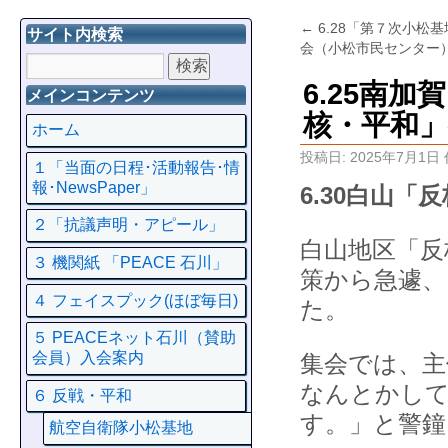
←
6.28「第７次小松
サイト内検索
会（小松市民センター）
6.25南
メインコンテンツ
核・平和」
ホーム
投稿日:
2025年7月1日
１「当面の日程･活動報告･情
報･NewsPaper」
6.30白山「
２「抗議声明・アピール」
白山地区「反
３ 機関紙 「PEACE 石川」
策から急遽、
４ フェイスプック(ほぼ毎日)
た。
５ PEACEネット石川（賛助
会員）入会案内
集会では、主
なんとかし
６ 反戦・平和
す。」と警鐘
航空自衛隊小松基地