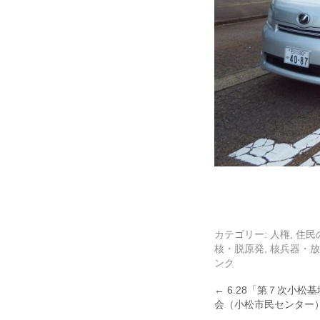
カテゴリー:
人権
,
住民
核・脱原発
,
核兵器・放
ンク
←
6.28「第７次小松
会（小松市民センター）