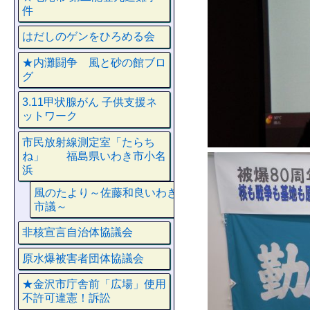
件
はだしのゲンをひろめる会
★内灘闘争 風と砂の館ブロ
グ
3.11甲状腺がん 子供支援ネ
ットワーク
市民放射線測定室「たらち
ね」 福島県いわき市小名
浜
風のたより～佐藤和良いわき
市議～
非核宣言自治体協議会
原水爆被害者団体協議会
★金沢市庁舎前「広場」使用
不許可違憲！訴訟