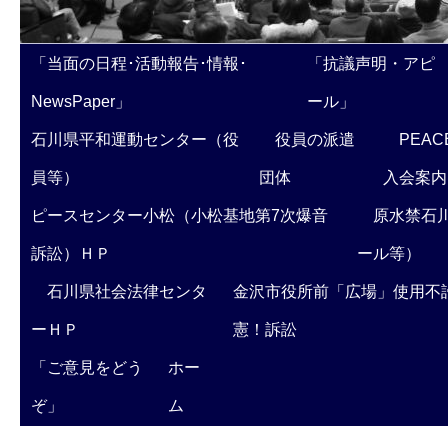
「当面の日程･活動報告･情報･
「抗議声明・アピ
NewsPaper」
ール」
石川県平和運動センター（役
役員の派遣
PEAC
員等）
団体
入会案内
ピースセンター小松（小松基地第7次爆音
原水禁石川
訴訟）ＨＰ
ール等）
石川県社会法律センタ
金沢市役所前「広場」使用不
ーＨＰ
憲！訴訟
「ご意見をどう
ホー
ぞ」
ム