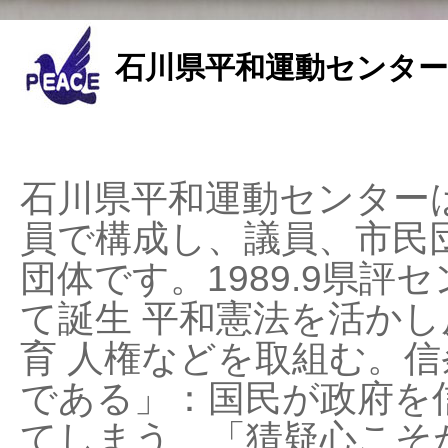
石川県平和運動センター
石川県平和運動センターは
員で構成し、議員、市民
団体です。1989.9県評セ
て誕生 平和憲法を活かし反
育 人権などを取組む。
である」：国民が政府を
てしまう、「猜疑心こそ