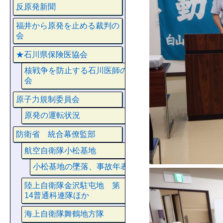
反原発新聞
福井から原発を止める裁判の
会
★石川県保険医協会
核戦争を防止する石川医師の
会
原子力規制委員会
原発の運転状況
防衛省 統合幕僚監部
航空自衛隊小松基地
小松基地の墜落、事故年表
陸上自衛隊金沢駐屯地 第
14普通科連隊ほか
海上自衛隊舞鶴地方隊