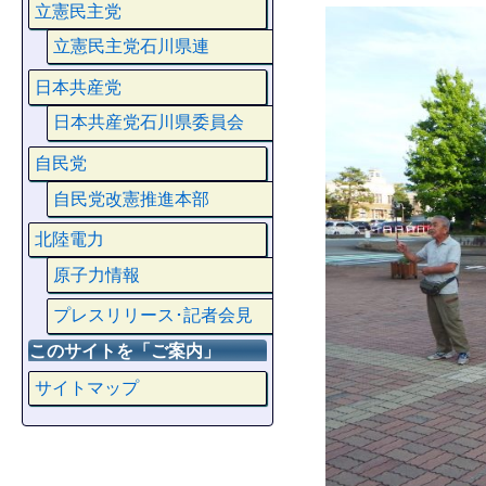
立憲民主党
立憲民主党石川県連
日本共産党
日本共産党石川県委員会
自民党
自民党改憲推進本部
北陸電力
原子力情報
プレスリリース･記者会見
このサイトを「ご案内」
サイトマップ