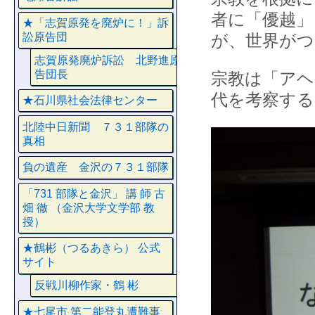
者に「優越
★「志賀原発を廃炉に！」訴
訟原告団
が、世界がつ
志賀原発廃炉訴訟 北野進原
告団長
宗教は「アヘ
代を考察する
★石川県社会法律センター
北陸中日新聞 ７３１部隊の
真相
負の遺産 金沢の７３１部隊
「731 部隊と金沢」 講 師 古
畑 徹 （金沢大学文学部 教
授）
★鶴彬（つるあきら） 公式
サイト
反戦川柳作家・鶴 彬
★七尾市 第二能登丸遭難事