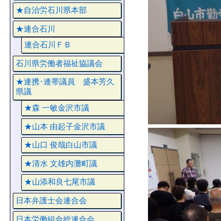
★自治労石川県本部
★連合石川
連合石川ＦＢ
石川県労働者福祉協議会
★連携･連帯議員 盛本芳久
県議
★森 一敏金沢市議
★山本 由起子金沢市議
★山口 俊哉白山市議
★清水 文雄内灘町議
★山添和良七尾市議
日本弁護士会連合会
日本労働組合総連合会