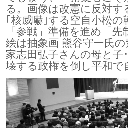
る。画像は改憲に反対する
｢核威嚇｣する空自小松の
「参戦」準備を進め「先
絵は抽象画 熊谷守一氏の
家志田弘子さんの母と子
壊する政権を倒し平和で