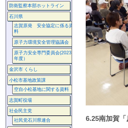
防衛監察本部ホットライン
石川県
志賀原発 安全協定に係る資
料
原子力環境安全管理協議会
原子力安全専門委員会(2023
年度）
金沢市 くらし
小松市基地政策課
空自小松基地に関する資料
志賀町役場
社会民主党
6.25南加賀
社民党石川県連合