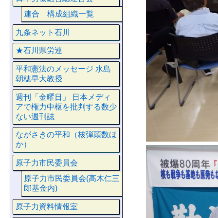
連合 構成組織一覧
九条ネット石川
★石川県労連
平和憲法のメッセージ 水島
朝穂早大教授
週刊「金曜日」 日本メディ
アで権力中枢を批判する数少
ない週刊誌
ながさきの平和（核弾頭数ほ
か）
原子力市民委員会
原子力市民委員会(高木仁三
郎基金内)
原子力資料情報室