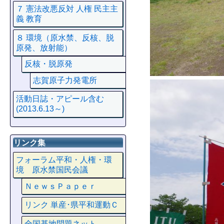
７ 憲法改悪反対 人権 民主主
義 教育
８ 環境（原水禁、反核、脱
原発、放射能）
反核・脱原発
志賀原子力発電所
活動日誌・アピール含む
(2013.6.13～)
リンク集
フォーラム平和・人権・環
境 原水禁国民会議
ＮｅｗｓＰａｐｅｒ
リンク 単産･県平和運動Ｃ
全国基地問題ネット