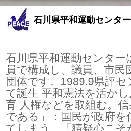
石川県平和運動センター
石川県平和運動センターは
員で構成し、議員、市民
団体です。1989.9県評セ
て誕生 平和憲法を活かし反
育 人権などを取組む。
である」：国民が政府を
てしまう、「猜疑心こそ