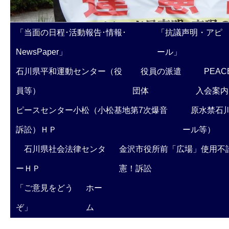
「当面の日程･活動報告･情報･
「抗議声明・アピ
NewsPaper」
ール」
石川県平和運動センター（役
役員の派遣
PEAC
員等）
団体
入会案内
ピースセンター小松（小松基地第7次爆音
原水禁石川
訴訟）ＨＰ
ール等）
石川県社会法律センタ
金沢市役所前「広場」使用不
ーＨＰ
憲！訴訟
「ご意見をどう
ホー
ぞ」
ム