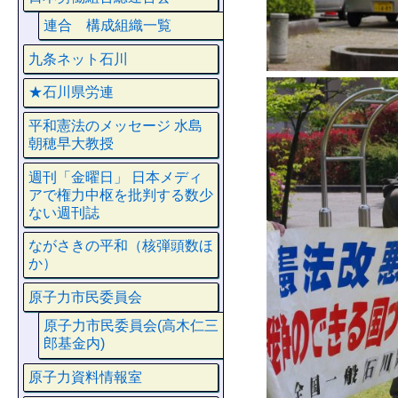
連合 構成組織一覧
九条ネット石川
★石川県労連
平和憲法のメッセージ 水島
朝穂早大教授
週刊「金曜日」 日本メディ
アで権力中枢を批判する数少
ない週刊誌
ながさきの平和（核弾頭数ほ
か）
原子力市民委員会
原子力市民委員会(高木仁三
郎基金内)
原子力資料情報室