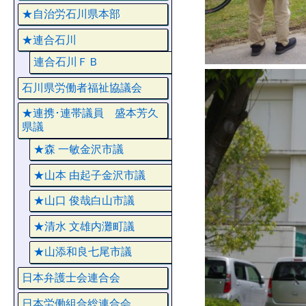
★自治労石川県本部
★連合石川
連合石川ＦＢ
石川県労働者福祉協議会
★連携･連帯議員 盛本芳久
県議
★森 一敏金沢市議
★山本 由起子金沢市議
★山口 俊哉白山市議
★清水 文雄内灘町議
★山添和良七尾市議
日本弁護士会連合会
日本労働組合総連合会