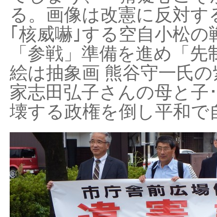
る。画像は改憲に反対する
｢核威嚇｣する空自小松の
「参戦」準備を進め「先
絵は抽象画 熊谷守一氏の
家志田弘子さんの母と子
壊する政権を倒し平和で