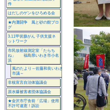
件
はだしのゲンをひろめる会
★内灘闘争 風と砂の館ブロ
グ
3.11甲状腺がん 子供支援ネ
ットワーク
市民放射線測定室「たらち
ね」 福島県いわき市小名
浜
風のたより～佐藤和良いわき
市議～
非核宣言自治体協議会
原水爆被害者団体協議会
★金沢市庁舎前「広場」使用
不許可違憲！訴訟