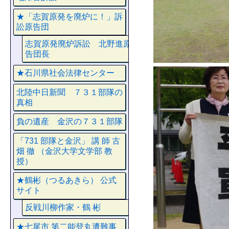
★「志賀原発を廃炉に！」訴
訟原告団
志賀原発廃炉訴訟 北野進原
告団長
★石川県社会法律センター
北陸中日新聞 ７３１部隊の
真相
負の遺産 金沢の７３１部隊
「731 部隊と金沢」 講 師 古
畑 徹 （金沢大学文学部 教
授）
★鶴彬（つるあきら） 公式
サイト
反戦川柳作家・鶴 彬
★七尾市 第二能登丸遭難事