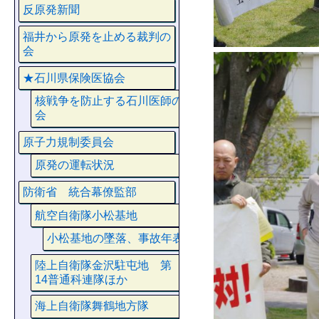
反原発新聞
福井から原発を止める裁判の
会
★石川県保険医協会
核戦争を防止する石川医師の
会
原子力規制委員会
原発の運転状況
防衛省 統合幕僚監部
航空自衛隊小松基地
小松基地の墜落、事故年表
陸上自衛隊金沢駐屯地 第
14普通科連隊ほか
海上自衛隊舞鶴地方隊