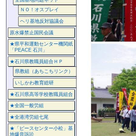
ＮＯ！オスプレイ
ヘリ基地反対協議会
原水爆禁止国民会議
★県平和運動センター機関紙
「PEACE 石川」
★石川県教職員組合ＨＰ
県教組（あちこちリンク）
いしかわ教育総研
★石川県高等学校教職員組合
★全国一般労組
★全港湾労組七尾
★「ピースセンター小松」基
地爆音訴訟