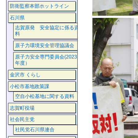
防衛監察本部ホットライン
石川県
志賀原発 安全協定に係る資
料
原子力環境安全管理協議会
原子力安全専門委員会(2023
年度）
金沢市 くらし
小松市基地政策課
空自小松基地に関する資料
志賀町役場
社会民主党
社民党石川県連合