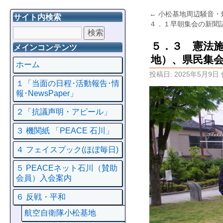
←
小松基地周辺騒音・
サイト内検索
４．１早朝集会の新聞
５．３ 憲法施
メインコンテンツ
地）、県民集
ホーム
投稿日:
2025年5月9日
１「当面の日程･活動報告･情
報･NewsPaper」
２「抗議声明・アピール」
３ 機関紙 「PEACE 石川」
４ フェイスプック(ほぼ毎日)
５ PEACEネット石川（賛助
会員）入会案内
６ 反戦・平和
航空自衛隊小松基地