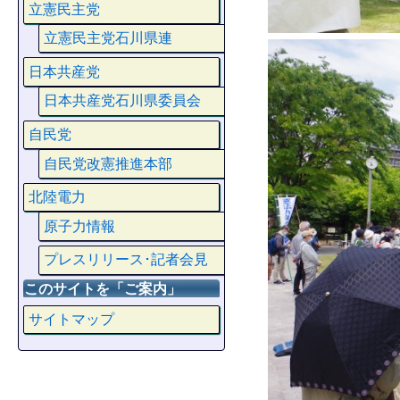
立憲民主党
立憲民主党石川県連
日本共産党
日本共産党石川県委員会
自民党
自民党改憲推進本部
北陸電力
原子力情報
プレスリリース･記者会見
このサイトを「ご案内」
サイトマップ