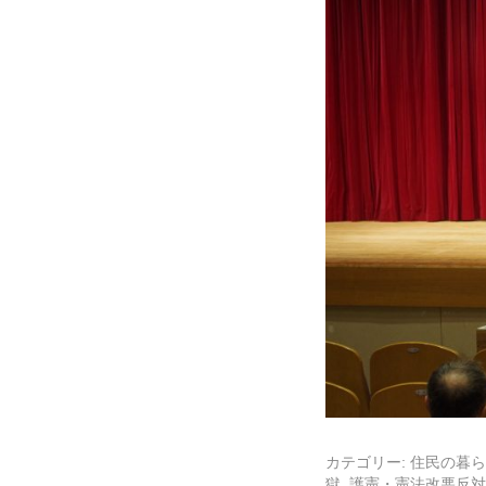
カテゴリー:
住民の暮ら
獄
,
護憲・憲法改悪反対