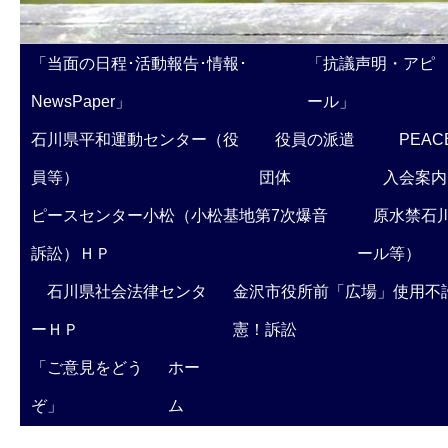
「当面の日程･活動報告･情報･
「抗議声明・アピ
NewsPaper」
ール」
石川県平和運動センター（役
役員の派遣
PEAC
員等）
団体
入会案内
ピースセンター小松（小松基地第7次爆音
原水禁石川
訴訟）ＨＰ
ール等）
石川県社会法律センタ
金沢市役所前「広場」使用不
ーＨＰ
憲！訴訟
「ご意見をどう
ホー
ぞ」
ム