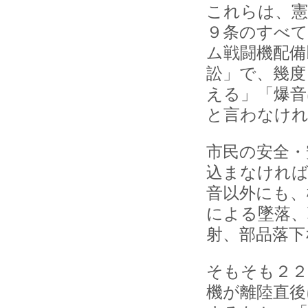
これらは、憲
９条のすべ
ム戦闘機配備
訟」で、幾度
える」「爆音
と言わなけ
市民の安全・
込まなければ
音以外にも、
による墜落、
射、部品落下
そもそも２２
機が離陸直後