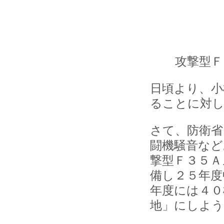
攻撃型Ｆ
日頃より、小
ることに対し
さて、防衛省
闘機騒音など
撃型Ｆ３５Ａ
備し２５年度
年度には４０
地」にしよ