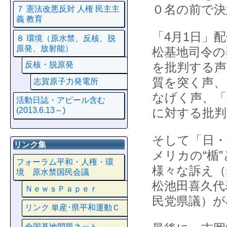
０名の前で決
７ 憲法改悪反対 人権 民主主
義 教育
「4月1日」配
８ 環境（原水禁、反核、脱
原発、放射能）
松基地司令の
を批判する声
反核・脱原発
質を突く声、
志賀原子力発電所
なげく声、「
活動日誌・アピール含む
に対する批判
(2013.6.13～)
そして「日・
リンク集
メリカの“楯
フォーラム平和・人権・環
様々な訴え（
境 原水禁国民会議
松池田喜久代
ＮｅｗｓＰａｐｅｒ
民党県議）が
リンク 単産･県平和運動Ｃ
全国基地問題ネット