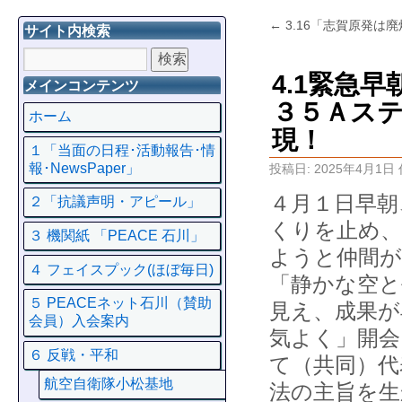
←
3.16「志賀原発は
サイト内検索
4.1緊急
メインコンテンツ
３５Ａス
ホーム
現！
１「当面の日程･活動報告･情
報･NewsPaper」
投稿日:
2025年4月1日
４月１日早朝
２「抗議声明・アピール」
くりを止め、
３ 機関紙 「PEACE 石川」
ようと仲間が
４ フェイスプック(ほぼ毎日)
「静かな空と
５ PEACEネット石川（賛助
見え、成果が
会員）入会案内
気よく」開会
６ 反戦・平和
て（共同）代
航空自衛隊小松基地
法の主旨を生