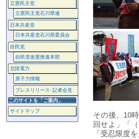
立憲民主党
立憲民主党石川県連
日本共産党
日本共産党石川県委員会
自民党
自民党改憲推進本部
北陸電力
原子力情報
プレスリリース･記者会見
このサイトを「ご案内」
サイトマップ
その後、10
回せよ」「（
「受忍限度を