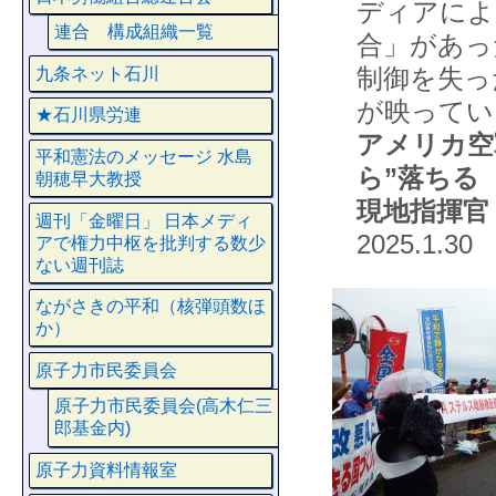
ディアによ
連合 構成組織一覧
合」があっ
制御を失っ
九条ネット石川
が映ってい
★石川県労連
アメリカ空
平和憲法のメッセージ 水島
ら
”落ちる
朝穂早大教授
現地指揮官
週刊「金曜日」 日本メディ
2025.1.30
アで権力中枢を批判する数少
ない週刊誌
ながさきの平和（核弾頭数ほ
か）
原子力市民委員会
原子力市民委員会(高木仁三
郎基金内)
原子力資料情報室