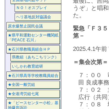
最後に、吉岡
うぞ」と唱和
ＮＯ！オスプレイ
た。
ヘリ基地反対協議会
原水爆禁止国民会議
緊急「Ｆ３５
第－
★県平和運動センター機関紙
「PEACE 石川」
2025.4.
★石川県教職員組合ＨＰ
県教組（あちこちリンク）
＝集会次第＝
いしかわ教育総研
７：００
★石川県高等学校教職員組合
田 良成事
★全国一般労組
７：０２
★全港湾労組七尾
広行（共同
★「ピースセンター小松」基
７：０８
地爆音訴訟