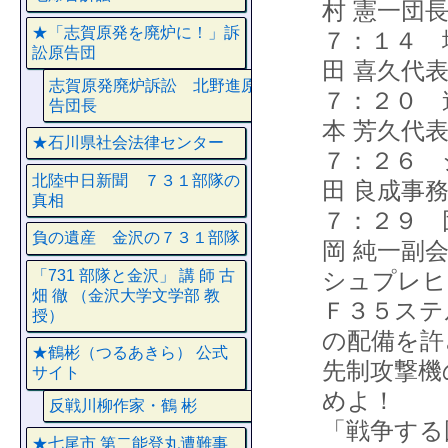
村 憲一団
★「志賀原発を廃炉に！」訴
７：１４
訟原告団
田 喜久代
志賀原発廃炉訴訟 北野進原
７：２０
告団長
本 芳久代
★石川県社会法律センター
７：２６
北陸中日新聞 ７３１部隊の
田 良成事
真相
７：２９ 
負の遺産 金沢の７３１部隊
岡 純一副
「731 部隊と金沢」 講 師 古
シュプレヒ
畑 徹 （金沢大学文学部 教
Ｆ３５ステ
授）
の配備を許
★鶴彬（つるあきら） 公式
先制攻撃
サイト
めよ！
反戦川柳作家・鶴 彬
「戦争する
★七尾市 第二能登丸遭難事