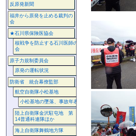
反原発新聞
福井から原発を止める裁判の
会
★石川県保険医協会
核戦争を防止する石川医師の
会
原子力規制委員会
原発の運転状況
防衛省 統合幕僚監部
航空自衛隊小松基地
小松基地の墜落、事故年表
陸上自衛隊金沢駐屯地 第
14普通科連隊ほか
海上自衛隊舞鶴地方隊