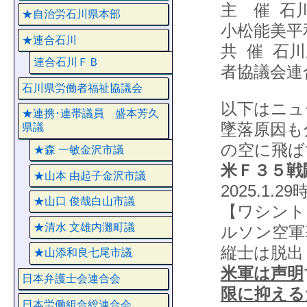
主 催 石
★自治労石川県本部
小松能美平
★連合石川
共 催 石
連合石川ＦＢ
者協議会連
石川県労働者福祉協議会
以下はニュ
★連携･連帯議員 盛本芳久
墜落原因も
県議
の空に飛ば
★森 一敏金沢市議
米Ｆ３５戦
★山本 由起子金沢市議
2025.1.
★山口 俊哉白山市議
【ワシント
★清水 文雄内灘町議
ルソン空軍
縦士は脱出
★山添和良七尾市議
米軍は声明
日本弁護士会連合会
限に抑える
日本労働組合総連合会