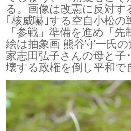
る。画像は改憲に反対する
｢核威嚇｣する空自小松の
「参戦」準備を進め「先
絵は抽象画 熊谷守一氏の
家志田弘子さんの母と子
壊する政権を倒し平和で