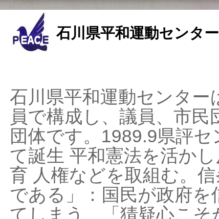
石川県平和運動センター
石川県平和運動センターは
員で構成し、議員、市民
団体です。1989.9県評セ
て誕生 平和憲法を活かし反
育 人権などを取組む。
である」：国民が政府を
てしまう、「猜疑心こそ