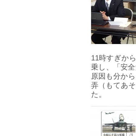
11時すぎか
乗し、「安全
原因も分から
弄（もてあそ
た。