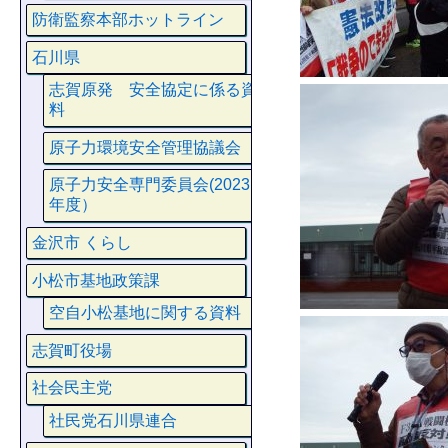
防衛監察本部ホットライン
石川県
志賀原発 安全協定に係る資
料
原子力環境安全管理協議会
原子力安全専門委員会(2023
年度）
金沢市 くらし
小松市基地政策課
空自小松基地に関する資料
志賀町役場
社会民主党
社民党石川県連合