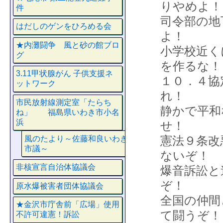
りやめよ！
件
司令部の
はだしのゲンをひろめる会
よ！
★内灘闘争 風と砂の館ブロ
小学校近く
グ
を作るな！
3.11甲状腺がん 子供支援ネ
１０．４
ットワーク
れ！
市民放射線測定室「たらち
静かで平
ね」 福島県いわき市小名
浜
せ！
憲法９条
風のたより～佐藤和良いわき
市議～
ないぞ！
非核宣言自治体協議会
爆音訴訟
ぞ！
原水爆被害者団体協議会
全国の仲間
★金沢市庁舎前「広場」使用
て闘うぞ！
不許可違憲！訴訟