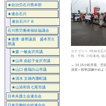
★自治労石川県本部
★連合石川
連合石川ＦＢ
石川県労働者福祉協議会
★連携･連帯議員 盛本芳久
県議
カテゴリー:
PEACE
★森 一敏金沢市議
戦・平和
,
小松基地
,
核
★山本 由起子金沢市議
←
10.15小松市長、
★山口 俊哉白山市議
演習＝戦争訓練やめよ
★清水 文雄内灘町議
★山添和良七尾市議
日本弁護士会連合会
日本労働組合総連合会