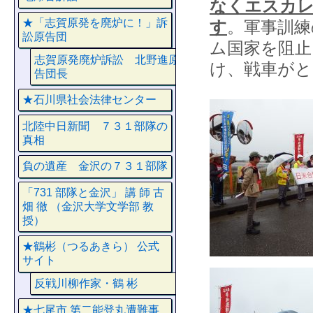
なくエスカ
★「志賀原発を廃炉に！」訴
す
。軍事訓練
訟原告団
ム国家を阻
志賀原発廃炉訴訟 北野進原
け、戦車がと
告団長
★石川県社会法律センター
北陸中日新聞 ７３１部隊の
真相
負の遺産 金沢の７３１部隊
「731 部隊と金沢」 講 師 古
畑 徹 （金沢大学文学部 教
授）
★鶴彬（つるあきら） 公式
サイト
反戦川柳作家・鶴 彬
★七尾市 第二能登丸遭難事