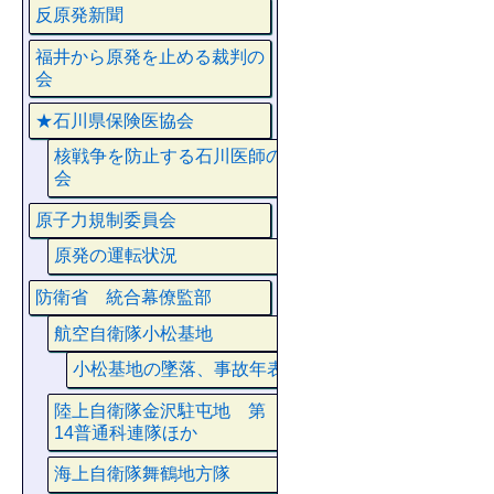
反原発新聞
福井から原発を止める裁判の
会
★石川県保険医協会
核戦争を防止する石川医師の
会
原子力規制委員会
原発の運転状況
防衛省 統合幕僚監部
航空自衛隊小松基地
小松基地の墜落、事故年表
陸上自衛隊金沢駐屯地 第
14普通科連隊ほか
海上自衛隊舞鶴地方隊