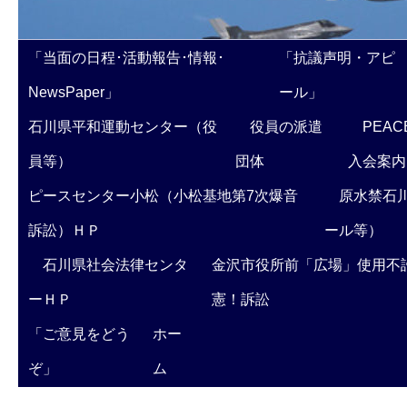
「当面の日程･活動報告･情報･
「抗議声明・アピ
NewsPaper」
ール」
石川県平和運動センター（役
役員の派遣
PEAC
員等）
団体
入会案内
ピースセンター小松（小松基地第7次爆音
原水禁石川
訴訟）ＨＰ
ール等）
石川県社会法律センタ
金沢市役所前「広場」使用不
ーＨＰ
憲！訴訟
「ご意見をどう
ホー
ぞ」
ム