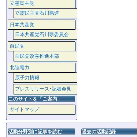
立憲民主党
立憲民主党石川県連
日本共産党
日本共産党石川県委員会
自民党
自民党改憲推進本部
北陸電力
原子力情報
プレスリリース･記者会見
このサイトを「ご案内」
サイトマップ
活動分野別に記事を読む
過去の活動記録