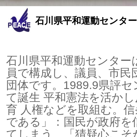
石川県平和運動センター
石川県平和運動センターは
員で構成し、議員、市民
団体です。1989.9県評セ
て誕生 平和憲法を活かし反
育 人権などを取組む。
である」：国民が政府を
てしまう、「猜疑心こそ