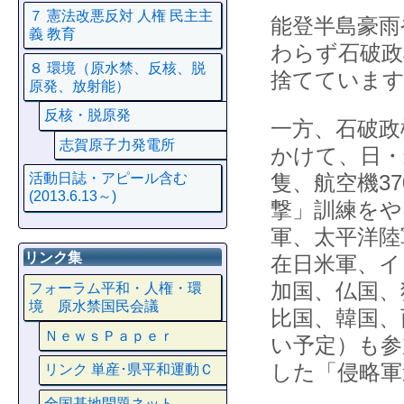
７ 憲法改悪反対 人権 民主主
能登半島豪雨
義 教育
わらず石破政
８ 環境（原水禁、反核、脱
捨てていま
原発、放射能）
反核・脱原発
一方、石破政
志賀原子力発電所
かけて、日・
隻、航空機3
活動日誌・アピール含む
(2013.6.13～)
撃」訓練をや
軍、太平洋陸
リンク集
在日米軍、イ
加国、仏国、
フォーラム平和・人権・環
境 原水禁国民会議
比国、韓国、
ＮｅｗｓＰａｐｅｒ
い予定）も参
した「侵略軍
リンク 単産･県平和運動Ｃ
全国基地問題ネット