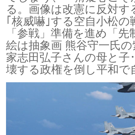
る。画像は改憲に反対する
｢核威嚇｣する空自小松の
「参戦」準備を進め「先
絵は抽象画 熊谷守一氏の
家志田弘子さんの母と子
壊する政権を倒し平和で