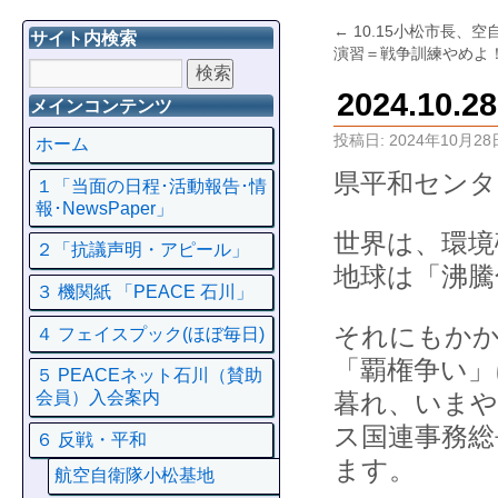
←
10.15小松市長、
サイト内検索
演習＝戦争訓練やめよ
2024.1
メインコンテンツ
投稿日:
2024年10月28
ホーム
県平和センタ
１「当面の日程･活動報告･情
報･NewsPaper」
世界は、環境
２「抗議声明・アピール」
地球は「沸騰
３ 機関紙 「PEACE 石川」
それにもかか
４ フェイスプック(ほぼ毎日)
「覇権争い」
５ PEACEネット石川（賛助
暮れ、いまや
会員）入会案内
ス国連事務総
６ 反戦・平和
ます。
航空自衛隊小松基地