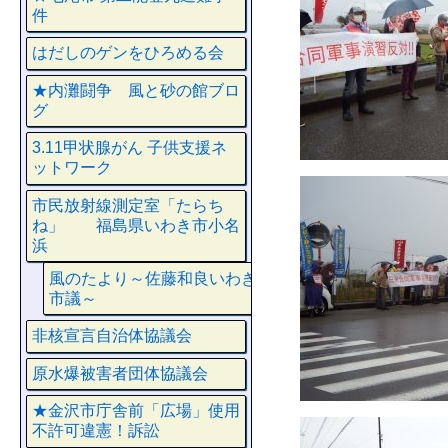
件
はだしのゲンをひろめる会
★内灘闘争 風と砂の館ブロ
グ
3.11甲状腺がん 子供支援ネ
ットワーク
市民放射線測定室「たらち
ね」 福島県いわき市小名
浜
風のたより～佐藤和良いわき
市議～
非核宣言自治体協議会
原水爆被害者団体協議会
★金沢市庁舎前「広場」使用
不許可違憲！訴訟