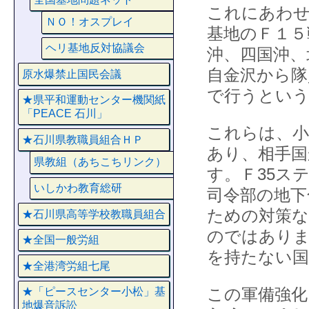
これにあわせ
ＮＯ！オスプレイ
基地のＦ１５
ヘリ基地反対協議会
沖、四国沖、
自金沢から隊
原水爆禁止国民会議
で行うとい
★県平和運動センター機関紙
「PEACE 石川」
これらは、小
★石川県教職員組合ＨＰ
あり、相手国
県教組（あちこちリンク）
す。Ｆ35ス
いしかわ教育総研
司令部の地下
ための対策な
★石川県高等学校教職員組合
のではありま
★全国一般労組
を持たない
★全港湾労組七尾
この軍備強化
★「ピースセンター小松」基
地爆音訴訟