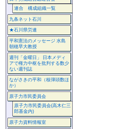
連合 構成組織一覧
九条ネット石川
★石川県労連
平和憲法のメッセージ 水島
朝穂早大教授
週刊「金曜日」 日本メディ
アで権力中枢を批判する数少
ない週刊誌
ながさきの平和（核弾頭数ほ
か）
原子力市民委員会
原子力市民委員会(高木仁三
郎基金内)
原子力資料情報室