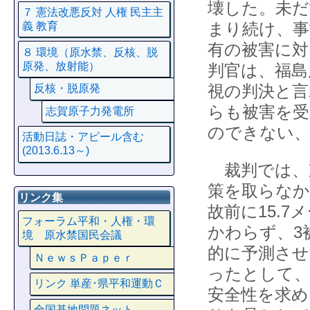
壊した。未だ
７ 憲法改悪反対 人権 民主主
まり続け、事
義 教育
有の被害に対
８ 環境（原水禁、反核、脱
原発、放射能）
判官は、福島
視の判決と
反核・脱原発
らも被害を受
志賀原子力発電所
のできない、
活動日誌・アピール含む
(2013.6.13～)
裁判では、
策を取らなか
リンク集
故前に15.
フォーラム平和・人権・環
かわらず、3
境 原水禁国民会議
的に予測させ
ＮｅｗｓＰａｐｅｒ
ったとして、
リンク 単産･県平和運動Ｃ
安全性を求め
全国基地問題ネット