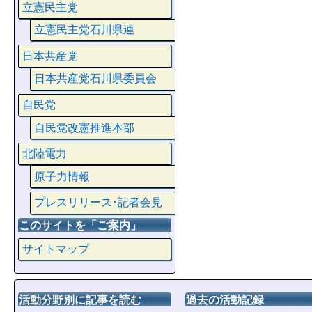
立憲民主党
立憲民主党石川県連
日本共産党
日本共産党石川県委員会
自民党
自民党改憲推進本部
北陸電力
原子力情報
プレスリリース･記者会見
このサイトを「ご案内」
サイトマップ
活動分野別に記事を読む
過去の活動記録