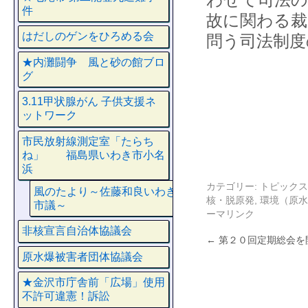
件
故に関わる裁
はだしのゲンをひろめる会
問う司法制度
★内灘闘争 風と砂の館ブロ
グ
3.11甲状腺がん 子供支援ネ
ットワーク
市民放射線測定室「たらち
ね」 福島県いわき市小名
浜
カテゴリー:
トピックス
風のたより～佐藤和良いわき
核・脱原発
,
環境（原水
市議～
ーマリンク
非核宣言自治体協議会
←
第２０回定期総会を
原水爆被害者団体協議会
★金沢市庁舎前「広場」使用
不許可違憲！訴訟