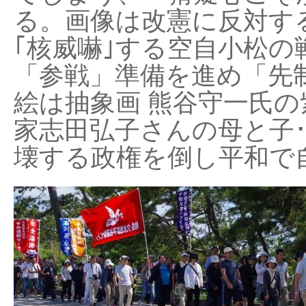
る。画像は改憲に反対する
｢核威嚇｣する空自小松の
「参戦」準備を進め「先
絵は抽象画 熊谷守一氏の
家志田弘子さんの母と子
壊する政権を倒し平和で