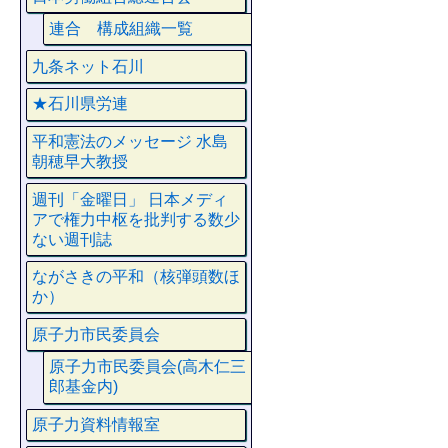
連合 構成組織一覧
九条ネット石川
★石川県労連
平和憲法のメッセージ 水島
朝穂早大教授
週刊「金曜日」 日本メディ
アで権力中枢を批判する数少
ない週刊誌
ながさきの平和（核弾頭数ほ
か）
原子力市民委員会
原子力市民委員会(高木仁三
郎基金内)
原子力資料情報室