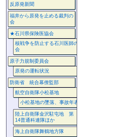
反原発新聞
福井から原発を止める裁判の
会
★石川県保険医協会
核戦争を防止する石川医師の
会
原子力規制委員会
原発の運転状況
防衛省 統合幕僚監部
航空自衛隊小松基地
小松基地の墜落、事故年表
陸上自衛隊金沢駐屯地 第
14普通科連隊ほか
海上自衛隊舞鶴地方隊