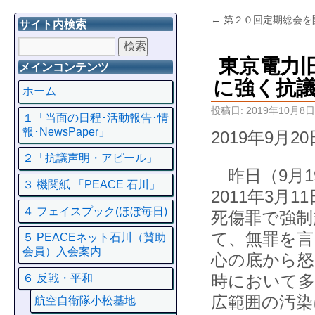
←
第２０回定期総会を
サイト内検索
東京電力
メインコンテンツ
に強く抗
ホーム
投稿日:
2019年10月8日
１「当面の日程･活動報告･情
報･NewsPaper」
2019年9月20
２「抗議声明・アピール」
昨日（9月1
３ 機関紙 「PEACE 石川」
2011年3
４ フェイスプック(ほぼ毎日)
死傷罪で強制
て、無罪を言
５ PEACEネット石川（賛助
会員）入会案内
心の底から怒
時において多
６ 反戦・平和
広範囲の汚染
航空自衛隊小松基地