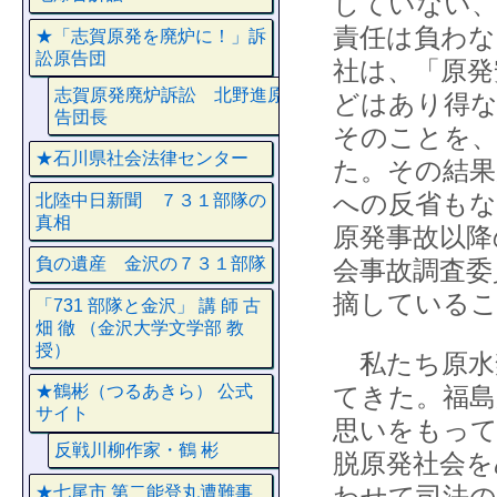
していない、
責任は負わな
★「志賀原発を廃炉に！」訴
訟原告団
社は、「原発
志賀原発廃炉訴訟 北野進原
どはあり得な
告団長
そのことを、
★石川県社会法律センター
た。その結果
への反省もな
北陸中日新聞 ７３１部隊の
真相
原発事故以降
負の遺産 金沢の７３１部隊
会事故調査委
摘している
「731 部隊と金沢」 講 師 古
畑 徹 （金沢大学文学部 教
授）
私たち原水
てきた。福島
★鶴彬（つるあきら） 公式
サイト
思いをもって
反戦川柳作家・鶴 彬
脱原発社会を
わせて司法の
★七尾市 第二能登丸遭難事