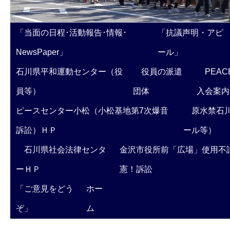
「当面の日程･活動報告･情報･
「抗議声明・アピ
NewsPaper」
ール」
石川県平和運動センター（役
役員の派遣
PEAC
員等）
団体
入会案内
ピースセンター小松（小松基地第7次爆音
原水禁石川
訴訟）ＨＰ
ール等）
石川県社会法律センタ
金沢市役所前「広場」使用不
ーＨＰ
憲！訴訟
「ご意見をどう
ホー
ぞ」
ム