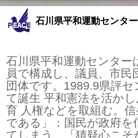
石川県平和運動センター
石川県平和運動センターは
員で構成し、議員、市民
団体です。1989.9県評セ
て誕生 平和憲法を活かし反
育 人権などを取組む。
である」：国民が政府を
てしまう、「猜疑心こそ