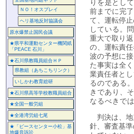
りを是として
ＮＯ！オスプレイ
前までに完
て、運転停止
ヘリ基地反対協議会
している。問
原水爆禁止国民会議
重大で取り返
★県平和運動センター機関紙
の、運転責任
「PEACE 石川」
波の予想に接
★石川県教職員組合ＨＰ
た事実は全く
県教組（あちこちリンク）
業責任者と
いしかわ教育総研
るのである。
きであり、そ
★石川県高等学校教職員組合
なるべきで
★全国一般労組
★全港湾労組七尾
判決は、地
針、審査基準
★「ピースセンター小松」基
地爆音訴訟