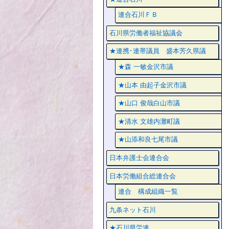
連合石川ＦＢ
石川県労働者福祉協議会
★連携･連帯議員 盛本芳久県議
★森 一敏金沢市議
★山本 由起子金沢市議
★山口 俊哉白山市議
★清水 文雄内灘町議
★山添和良七尾市議
日本弁護士会連合会
日本労働組合総連合会
連合 構成組織一覧
九条ネット石川
★石川県労連