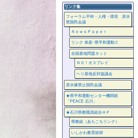
リンク集
フォーラム平和・人権・環境 原水
禁国民会議
ＮｅｗｓＰａｐｅｒ
リンク 単産･県平和運動Ｃ
全国基地問題ネット
ＮＯ！オスプレイ
ヘリ基地反対協議会
原水爆禁止国民会議
★県平和運動センター機関紙
「PEACE 石川」
★石川県教職員組合ＨＰ
県教組（あちこちリンク）
いしかわ教育総研