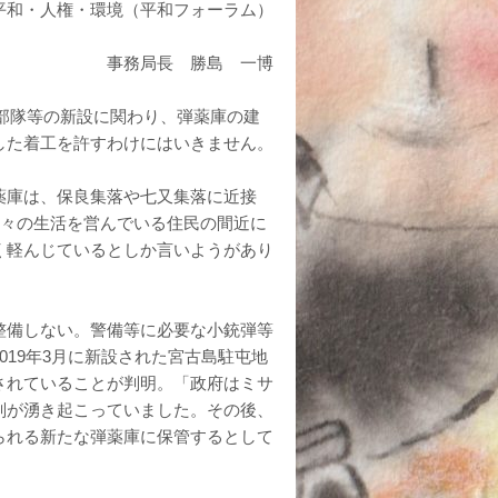
平和・人権・環境（平和フォーラム）
事務局長 勝島 一博
ル部隊等の新設に関わり、弾薬庫の建
した着工を許すわけにはいきません。
薬庫は、保良集落や七又集落に近接
日々の生活を営んでいる住民の間近に
く軽んじているとしか言いようがあり
整備しない。警備等に必要な小銃弾等
19年3月に新設された宮古島駐屯地
されていることが判明。「政府はミサ
判が湧き起こっていました。その後、
られる新たな弾薬庫に保管するとして