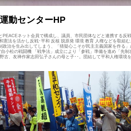
運動センターHP
PEACEネット会員で構成し、議員、市民団体などと連携する反戦・
 平和憲法を活かし反戦･平和 反核 脱原発 環境 教育 人権などを取
制政治を生み出してしまう、「猜疑心こそが民主主義国家を作る」
る空自小松の戦闘機 「戦争法」成立により「参戦」準備を進め「先
辺野古、友禅作家志田弘子さんの母と子･･。団結して平和人権環境