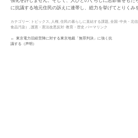
強化を許しません。そして、人びとのくらしに悪影響をもた
に抗議する地元住民の訴えに連帯し、総力を挙げてとりくみ
カテゴリー:
トピックス
,
人権
,
住民の暮らしに直結する課題
,
全国･中央・北
食品汚染）
,
護憲・憲法改悪反対･教育・歴史
パーマリンク
←
東京電力旧経営陣に対する東京地裁「無罪判決」に強く抗
議する（声明）