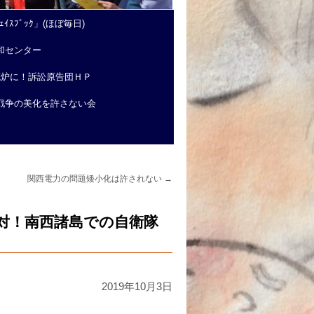
ｲｽﾌﾞｯｸ」(ほぼ毎日)
和センター
廃炉に！訴訟原告団ＨＰ
戦争の美化を許さない会
関西電力の問題矮小化は許されない
→
対！南西諸島での自衛隊
2019年10月3日