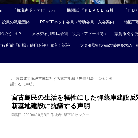
er」
「抗議声明・アピール」
機関紙 「ＰＥＡＣＥ 石川」
「ＦＢﾌｪ
役員の派遣団体
PEACEネット会員（賛助会員）入会案内
地区平
音訴訟）ＨＰ
原水禁石川県民会議（役員・アピール等）
志賀原発を
市役所前「広場」使用不許可違憲！訴訟
大東亜聖戦大碑の撤去を求め、
←
東京電力旧経営陣に対する東京地裁「無罪判決」に強く抗
議する（声明）
宮古島民の生活を犠牲にした弾薬庫建設反
新基地建設に抗議する声明
投稿日:
2019年10月8日
作成者:
県平和センター