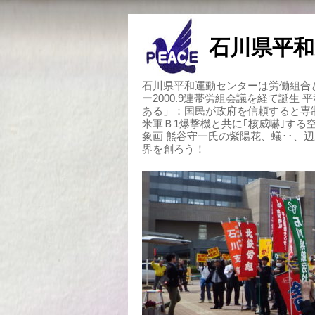
石川県平和
石川県平和運動センターは労働組合と
ー2000.9連帯労組会議を経て誕生
ある」：国民が政府を信頼すると専
米軍Ｂ1爆撃機と共に｢核威嚇｣す
象画 熊谷守一氏の紫陽花、蟻･･、
界を創ろう！