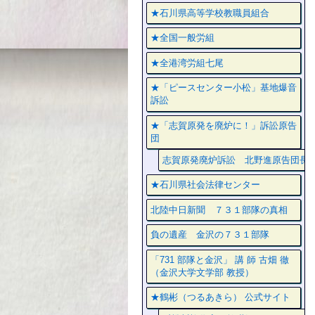
★石川県高等学校教職員組合
★全国一般労組
★全港湾労組七尾
★「ピースセンター小松」基地爆音
訴訟
★「志賀原発を廃炉に！」訴訟原告
団
志賀原発廃炉訴訟 北野進原告団長
★石川県社会法律センター
北陸中日新聞 ７３１部隊の真相
負の遺産 金沢の７３１部隊
「731 部隊と金沢」 講 師 古畑 徹
（金沢大学文学部 教授）
★鶴彬（つるあきら） 公式サイト