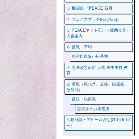
３ 機関紙 「PEACE 石川」
４ フェイスプック(ほぼ毎日)
５ PEACEネット石川（賛助会員）
入会案内
６ 反戦・平和
航空自衛隊小松基地
７ 憲法改悪反対 人権 民主主義 教
育
８ 環境（原水禁、反核、脱原発、
放射能）
反核・脱原発
志賀原子力発電所
活動日誌・アピール含む(2013.6.13
～)