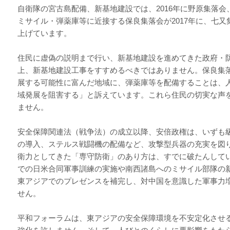
自衛隊の宮古島配備、新基地建設では、2016年に野原集落
ミサイル・弾薬庫等に近接する保良集落会が2017年に、七又
上げています。
住民に虚偽の説明まで行い、新基地建設を進めてきた政府・
上、新基地建設工事をすすめるべきではありません。保良集
展する可能性に富んだ地域に、弾薬庫等を配備することは、
域発展を阻害する」と訴えています。これら住民の切実な声
ません。
安全保障関連法（戦争法）の成立以降、安倍政権は、いずも
の導入、ステルス戦闘機の配備など、攻撃型兵器の充実を図
衛力としてきた「専守防衛」のあり方は、すでに破たんして
での日米合同軍事訓練の実施や南西諸島へのミサイル部隊の
東アジアでのプレゼンスを補完し、対中国を意識した軍事力
せん。
平和フォーラムは、東アジアの安全保障環境を不安定化させ