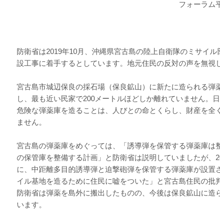
フォーラム
防衛省は2019年10月、沖縄県宮古島の陸上自衛隊のミサイ
設工事に着手するとしています。地元住民の反対の声を無視
宮古島市城辺保良の採石場（保良鉱山）に新たに造られる弾
し、最も近い民家で200メートルほどしか離れていません。
危険な弾薬庫を造ることは、人びとの命とくらし、財産を全
ません。
宮古島の弾薬庫をめぐっては、「誘導弾を保管する弾薬庫は
の保管庫を整備する計画」と防衛省は説明していましたが、20
に、中距離多目的誘導弾と迫撃砲弾を保管する弾薬庫が設置
イル基地を造るために住民に嘘をついた」と宮古島住民の批
防衛省は弾薬を島外に搬出したものの、今後は保良鉱山に造
います。