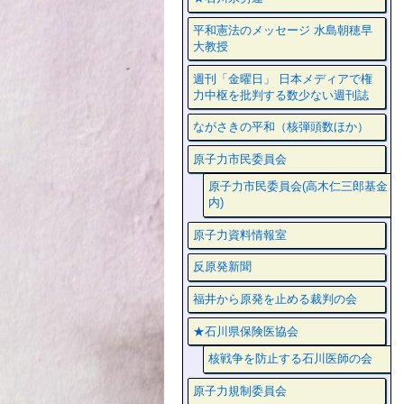
平和憲法のメッセージ 水島朝穂早
大教授
週刊「金曜日」 日本メディアで権
力中枢を批判する数少ない週刊誌
ながさきの平和（核弾頭数ほか）
原子力市民委員会
原子力市民委員会(高木仁三郎基金
内)
原子力資料情報室
反原発新聞
福井から原発を止める裁判の会
★石川県保険医協会
核戦争を防止する石川医師の会
原子力規制委員会