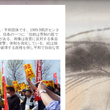
平和団体です。1989.9県評センタ
組む。信条の一つに「信頼は専制の親で
がある。画像は改憲に反対する集会
制攻撃」体制を強化している。絵は抽
を破壊する政権を倒し平和で自由な世