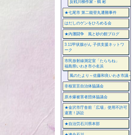
反戦川柳作家・鶴 彬
★七尾市 第二能登丸遭難事件
はだしのゲンをひろめる会
★内灘闘争 風と砂の館ブログ
3.11甲状腺がん 子供支援ネットワ
ーク
市民放射線測定室「たらちね」
福島県いわき市小名浜
風のたより～佐藤和良いわき市議～
非核宣言自治体協議会
原水爆被害者団体協議会
★金沢市庁舎前「広場」使用不許可
違憲！訴訟
★自治労石川県本部
★連合石川