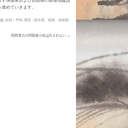
らす弾薬庫および自衛隊の新基地建設
を進めていきます。
信越
,
反戦・平和
,
環境（原水禁、核燃、放射能･
関西電力の問題矮小化は許されない
→