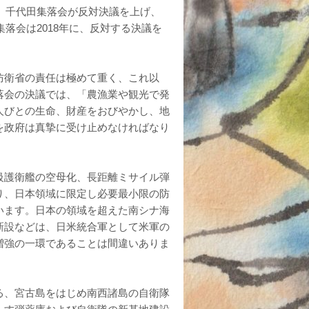
会、千代田集落会が反対決議を上げ、
集落会は2018年に、反対する決議を
防衛省の責任は極めて重く、これ以
落会の決議では、「農漁業や観光で発
人びとの生命、財産をおびやかし、地
を政府は真摯に受け止めなければなり
級護衛艦の空母化、長距離ミサイル弾
り、日本領域に限定し必要最小限の防
います。日本の領域を超えた南シナ海
新設などは、日米統合軍として米軍の
増強の一環であることは間違いありま
る、宮古島をはじめ南西諸島の自衛隊