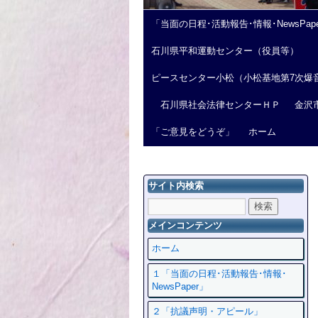
「当面の日程･活動報告･情報･NewsPap
石川県平和運動センター（役員等）
ピースセンター小松（小松基地第7次爆
石川県社会法律センターＨＰ
金沢
「ご意見をどうぞ」
ホーム
サイト内検索
メインコンテンツ
ホーム
１「当面の日程･活動報告･情報･
NewsPaper」
２「抗議声明・アピール」