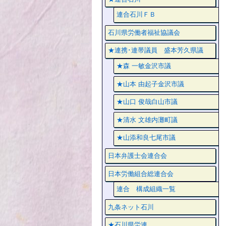
連合石川ＦＢ
石川県労働者福祉協議会
★連携･連帯議員 盛本芳久県議
★森 一敏金沢市議
★山本 由起子金沢市議
★山口 俊哉白山市議
★清水 文雄内灘町議
★山添和良七尾市議
日本弁護士会連合会
日本労働組合総連合会
連合 構成組織一覧
九条ネット石川
★石川県労連