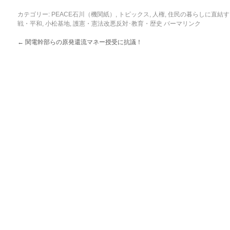
カテゴリー:
PEACE石川（機関紙）
,
トピックス
,
人権
,
住民の暮らしに直結す
戦・平和
,
小松基地
,
護憲・憲法改悪反対･教育・歴史
パーマリンク
←
関電幹部らの原発還流マネー授受に抗議！