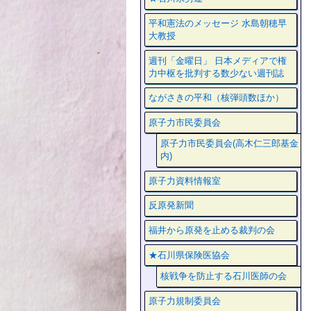
平和憲法のメッセージ 水島朝穂早
大教授
週刊「金曜日」 日本メディアで権
力中枢を批判する数少ない週刊誌
ながさきの平和（核弾頭数ほか）
原子力市民委員会
原子力市民委員会(高木仁三郎基金
内)
原子力資料情報室
反原発新聞
福井から原発を止める裁判の会
★石川県保険医協会
核戦争を防止する石川医師の会
原子力規制委員会