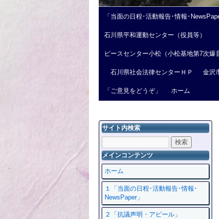
「当面の日程･活動報告･情報･NewsPap
石川県平和運動センター（役員等）
ピースセンター小松（小松基地第7次爆
石川県社会法律センターＨＰ
金沢
「ご意見をどうぞ」
ホーム
サイト内検索
メインコンテンツ
ホーム
１「当面の日程･活動報告･情報･
NewsPaper」
２「抗議声明・アピール」