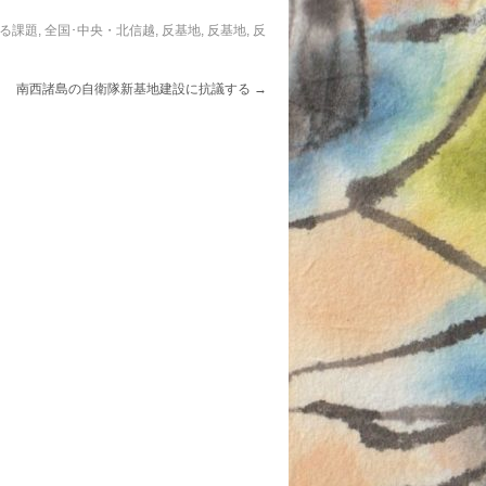
る課題
,
全国･中央・北信越
,
反基地
,
反基地
,
反
南西諸島の自衛隊新基地建設に抗議する
→