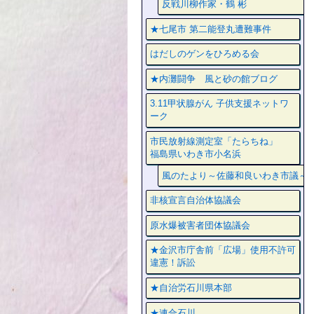
反戦川柳作家・鶴 彬
★七尾市 第二能登丸遭難事件
はだしのゲンをひろめる会
★内灘闘争 風と砂の館ブログ
3.11甲状腺がん 子供支援ネットワ
ーク
市民放射線測定室「たらちね」
福島県いわき市小名浜
風のたより～佐藤和良いわき市議～
非核宣言自治体協議会
原水爆被害者団体協議会
★金沢市庁舎前「広場」使用不許可
違憲！訴訟
★自治労石川県本部
★連合石川