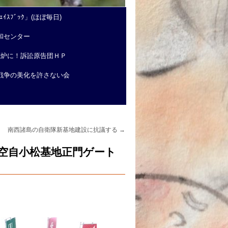
ｲｽﾌﾞｯｸ」(ほぼ毎日)
和センター
廃炉に！訴訟原告団ＨＰ
戦争の美化を許さない会
南西諸島の自衛隊新基地建設に抗議する
→
(空自小松基地正門ゲート