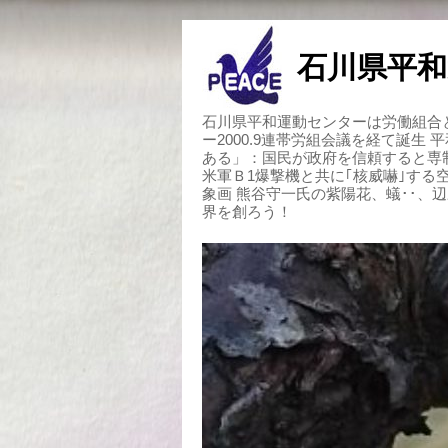
石川県平和
石川県平和運動センターは労働組合と
ー2000.9連帯労組会議を経て誕生
ある」：国民が政府を信頼すると専
米軍Ｂ1爆撃機と共に｢核威嚇｣す
象画 熊谷守一氏の紫陽花、蟻･･、
界を創ろう！