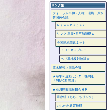
リンク集
フォーラム平和・人権・環境 原水
禁国民会議
ＮｅｗｓＰａｐｅｒ
リンク 単産･県平和運動Ｃ
全国基地問題ネット
ＮＯ！オスプレイ
ヘリ基地反対協議会
原水爆禁止国民会議
★県平和運動センター機関紙
「PEACE 石川」
★石川県教職員組合ＨＰ
県教組（あちこちリンク）
いしかわ教育総研