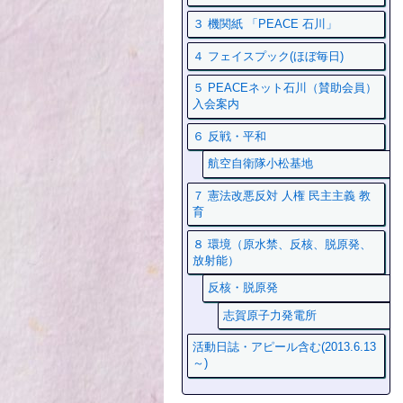
３ 機関紙 「PEACE 石川」
４ フェイスプック(ほぼ毎日)
５ PEACEネット石川（賛助会員）
入会案内
６ 反戦・平和
航空自衛隊小松基地
７ 憲法改悪反対 人権 民主主義 教
育
８ 環境（原水禁、反核、脱原発、
放射能）
反核・脱原発
志賀原子力発電所
活動日誌・アピール含む(2013.6.13
～)