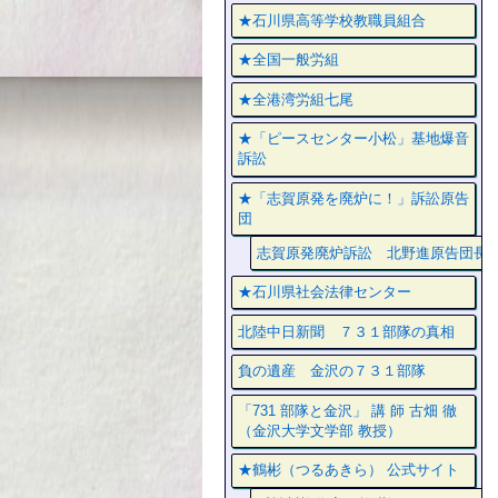
★石川県高等学校教職員組合
★全国一般労組
★全港湾労組七尾
★「ピースセンター小松」基地爆音
訴訟
★「志賀原発を廃炉に！」訴訟原告
団
志賀原発廃炉訴訟 北野進原告団長
★石川県社会法律センター
北陸中日新聞 ７３１部隊の真相
負の遺産 金沢の７３１部隊
「731 部隊と金沢」 講 師 古畑 徹
（金沢大学文学部 教授）
★鶴彬（つるあきら） 公式サイト