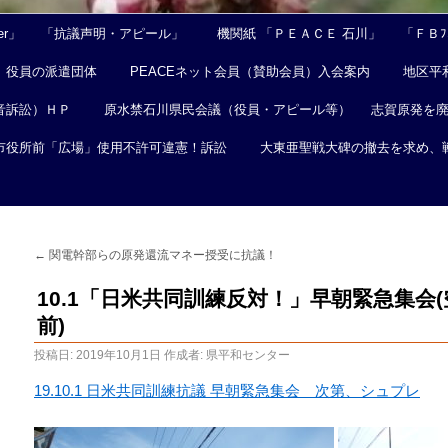
er」
「抗議声明・アピール」
機関紙 「ＰＥＡＣＥ 石川」
「ＦＢﾌｪ
役員の派遣団体
PEACEネット会員（賛助会員）入会案内
地区平
音訴訟）ＨＰ
原水禁石川県民会議（役員・アピール等）
志賀原発を
市役所前「広場」使用不許可違憲！訴訟
大東亜聖戦大碑の撤去を求め、
←
関電幹部らの原発還流マネー授受に抗議！
10.1「日米共同訓練反対！」早朝緊急集会
前)
投稿日:
2019年10月1日
作成者:
県平和センター
19.10.1 日米共同訓練抗議 早朝緊急集会 次第、シュプレ