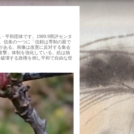
平和団体です。1989.9県評センタ
組む。信条の一つに「信頼は専制の親で
がある。画像は改憲に反対する集会
制攻撃」体制を強化している。絵は抽
を破壊する政権を倒し平和で自由な世