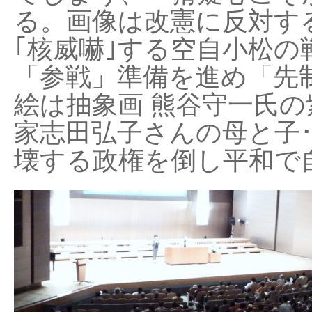
る。画像は改憲に反対する
｢核威嚇｣する空自小松の
「参戦」準備を進め「先
絵は抽象画 熊谷守一氏の
家志田弘子さんの母と子
壊する政権を倒し平和で