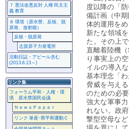
７ 憲法改悪反対 人権 民主主
度以降の「防
義 教育
備計画（中期
８ 環境（原水禁、反核、脱
体的運用をめ
原発、放射能）
新たな領域を
反核・脱原発
た。その上で
志賀原子力発電所
直離着陸機（
活動日誌・アピール含む
り事実上の空
(2013.6.13～)
イルの導入な
基本理念「わ
リンク集
脅威を与える
のための必要
フォーラム平和・人権・環
境 原水禁国民会議
強大な軍事力
ＮｅｗｓＰａｐｅｒ
れない。政府
撃型空母など
リンク 単産･県平和運動Ｃ
場を異にして
全国基地問題ネット