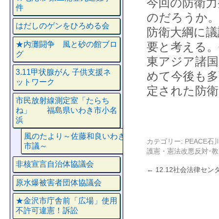
今回の防衛力
件
のだろうか。
はだしのゲンをひろめる会
防衛大綱に議
★内灘闘争 風と砂の館ブロ
要と考える。
グ
東アジア諸国
3.11甲状腺がん 子供支援ネ
めて今後も多
ットワーク
定された防衛
市民放射線測定室「たらち
ね」 福島県いわき市小名
浜
風のたより～佐藤和良いわき
カテゴリー:
PEACE
市議～
護憲・憲法改悪反対･
非核宣言自治体協議会
←
12.12社会法律セ
原水爆被害者団体協議会
★金沢市庁舎前「広場」使用
不許可違憲！訴訟