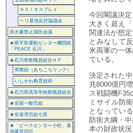
ＮＯ！オスプレイ
今回閣議決定
ヘリ基地反対協議会
大きく超え「
関連法が想定
原水爆禁止国民会議
とみなして反
★県平和運動センター機関紙
米両軍の一体
「PEACE 石川」
ている。
★石川県教職員組合ＨＰ
県教組（あちこちリンク）
決定された中期
いしかわ教育総研
兆8000億円
ス戦闘機F3
★石川県高等学校教職員組合
ミサイル防衛
★全国一般労組
となってい
★全港湾労組七尾
防衛大綱・中
★「ピースセンター小松」基
本の財政状況
地爆音訴訟