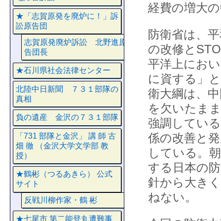
経費の増大の
★「志賀原発を廃炉に！」訴
訟原告団
防衛省は、平
志賀原発廃炉訴訟 北野進原
の改修とST
告団長
平洋上におい
★石川県社会法律センター
に資する」と
北陸中日新聞 ７３１部隊の
衛大綱は、中
真相
を欠いたまま
負の遺産 金沢の７３１部隊
強調している
係の改善と発
「731 部隊と金沢」 講 師 古
畑 徹 （金沢大学文学部 教
している。朝
授）
する日本の防
★鶴彬（つるあきら） 公式
針から大きく
サイト
ねない。
反戦川柳作家・鶴 彬
★七尾市 第二能登丸遭難事