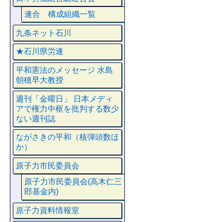
連合 構成組織一覧
九条ネット石川
★石川県労連
平和憲法のメッセージ 水島
朝穂早大教授
週刊「金曜日」 日本メディ
アで権力中枢を批判する数少
ない週刊誌
ながさきの平和（核弾頭数ほ
か）
原子力市民委員会
原子力市民委員会(高木仁三
郎基金内)
原子力資料情報室