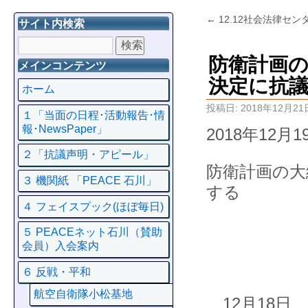
←
12.12社会法律セ
サイト内検索
防衛計画
メインコンテンツ
決定に抗
ホーム
投稿日:
2018年12月21
１「当面の日程･活動報告･情
報･NewsPaper」
2018年12月1
２「抗議声明・アピール」
防衛計画の大
３ 機関紙 「PEACE 石川」
する
４ フェイスプック(ほぼ毎日)
５ PEACEネット石川（賛助
会員）入会案内
６ 反戦・平和
航空自衛隊小松基地
12月18日