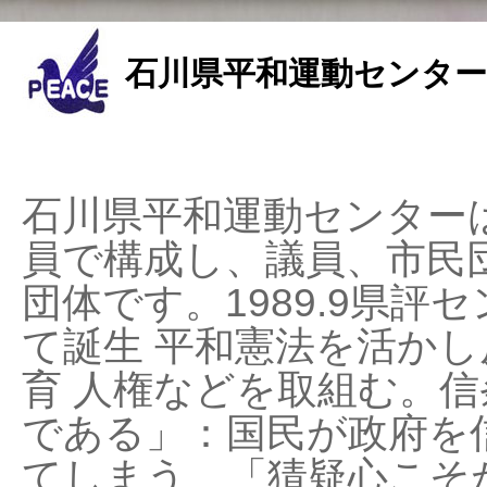
石川県平和運動センター
石川県平和運動センターは
員で構成し、議員、市民
団体です。1989.9県評セ
て誕生 平和憲法を活かし反
育 人権などを取組む。
である」：国民が政府を
てしまう、「猜疑心こそ