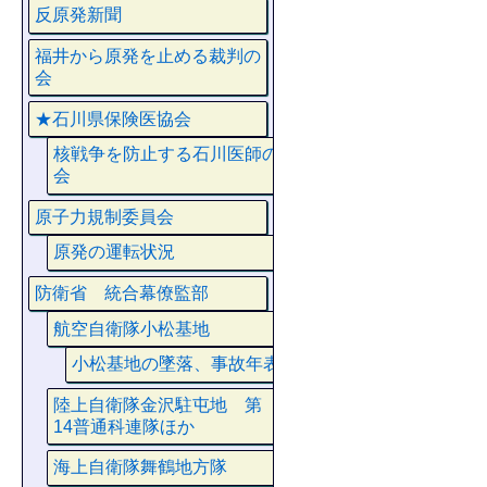
反原発新聞
福井から原発を止める裁判の
会
★石川県保険医協会
核戦争を防止する石川医師の
会
原子力規制委員会
原発の運転状況
防衛省 統合幕僚監部
航空自衛隊小松基地
小松基地の墜落、事故年表
陸上自衛隊金沢駐屯地 第
14普通科連隊ほか
海上自衛隊舞鶴地方隊