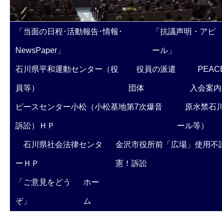
「当面の日程･活動報告･情報･
「抗議声明・アピ
NewsPaper」
ール」
石川県平和運動センター（役
役員の派遣
PEAC
員等）
団体
入会案内
ピースセンター小松（小松基地第7次爆音
原水禁石川
訴訟）ＨＰ
ール等）
石川県社会法律センタ
金沢市役所前「広場」使用不
ーＨＰ
憲！訴訟
「ご意見をどう
ホー
ぞ」
ム