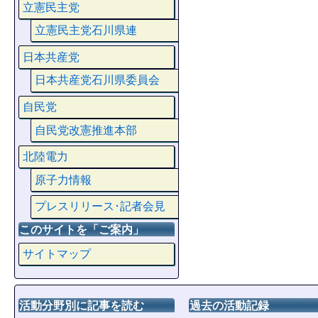
立憲民主党
立憲民主党石川県連
日本共産党
日本共産党石川県委員会
自民党
自民党改憲推進本部
北陸電力
原子力情報
プレスリリース･記者会見
このサイトを「ご案内」
サイトマップ
活動分野別に記事を読む
過去の活動記録