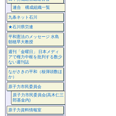
連合 構成組織一覧
九条ネット石川
★石川県労連
平和憲法のメッセージ 水島
朝穂早大教授
週刊「金曜日」 日本メディ
アで権力中枢を批判する数少
ない週刊誌
ながさきの平和（核弾頭数ほ
か）
原子力市民委員会
原子力市民委員会(高木仁三
郎基金内)
原子力資料情報室