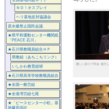
ＮＯ！オスプレイ
ヘリ基地反対協議会
原水爆禁止国民会議
★県平和運動センター機関紙
「PEACE 石川」
★石川県教職員組合ＨＰ
県教組（あちこちリンク）
優しい語りで司会･進行
いしかわ教育総研
★石川県高等学校教職員組合
★全国一般労組
★全港湾労組七尾
★「ピースセンター小松」基
地爆音訴訟