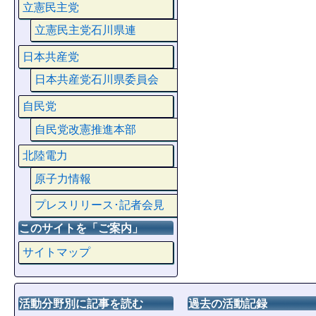
立憲民主党
立憲民主党石川県連
日本共産党
日本共産党石川県委員会
自民党
自民党改憲推進本部
北陸電力
原子力情報
プレスリリース･記者会見
このサイトを「ご案内」
サイトマップ
活動分野別に記事を読む
過去の活動記録