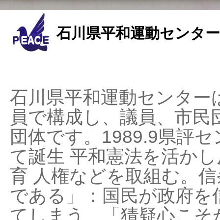
石川県平和運動センター
石川県平和運動センターは
員で構成し、議員、市民
団体です。1989.9県評セ
て誕生 平和憲法を活かし反
育 人権などを取組む。
である」：国民が政府を
てしまう、「猜疑心こそ