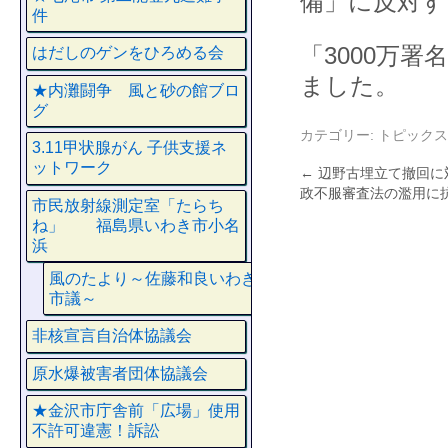
備」に反対す
件
「3000万
はだしのゲンをひろめる会
ました。
★内灘闘争 風と砂の館ブロ
グ
カテゴリー:
トピックス
3.11甲状腺がん 子供支援ネ
ットワーク
←
辺野古埋立て撤回に
政不服審査法の濫用に
市民放射線測定室「たらち
ね」 福島県いわき市小名
浜
風のたより～佐藤和良いわき
市議～
非核宣言自治体協議会
原水爆被害者団体協議会
★金沢市庁舎前「広場」使用
不許可違憲！訴訟