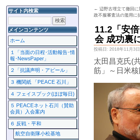
←
辺野古埋立て撤回に
サイト内検索
政不服審査法の濫用に
11.2「
メインコンテンツ
会 成功裏
ホーム
投稿日:
2018年11月3日
１「当面の日程･活動報告･情
報･NewsPaper」
太田昌克氏(
筋」～日米核
２「抗議声明・アピール」
３ 機関紙 「PEACE 石川」
４ フェイスプック(ほぼ毎日)
５ PEACEネット石川（賛助
会員）入会案内
６ 反戦・平和
航空自衛隊小松基地