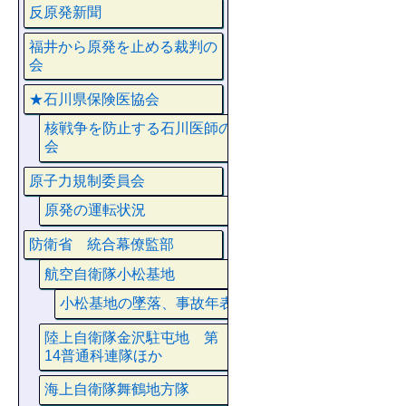
反原発新聞
福井から原発を止める裁判の
会
★石川県保険医協会
核戦争を防止する石川医師の
会
原子力規制委員会
原発の運転状況
防衛省 統合幕僚監部
航空自衛隊小松基地
小松基地の墜落、事故年表
陸上自衛隊金沢駐屯地 第
14普通科連隊ほか
海上自衛隊舞鶴地方隊