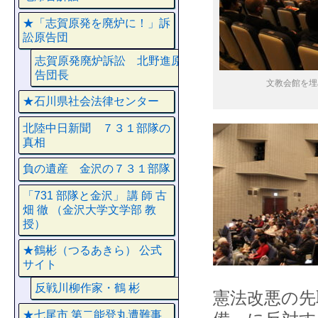
★「志賀原発を廃炉に！」訴
訟原告団
志賀原発廃炉訴訟 北野進原
告団長
文教会館を埋
★石川県社会法律センター
北陸中日新聞 ７３１部隊の
真相
負の遺産 金沢の７３１部隊
「731 部隊と金沢」 講 師 古
畑 徹 （金沢大学文学部 教
授）
★鶴彬（つるあきら） 公式
サイト
反戦川柳作家・鶴 彬
憲法改悪の先
★七尾市 第二能登丸遭難事