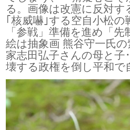
る。画像は改憲に反対する
｢核威嚇｣する空自小松の
「参戦」準備を進め「先
絵は抽象画 熊谷守一氏の
家志田弘子さんの母と子
壊する政権を倒し平和で