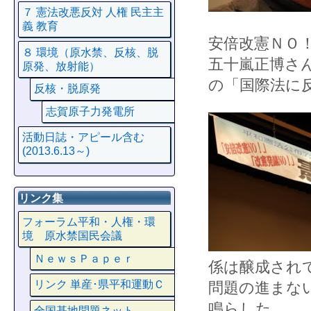
７ 憲法改悪反対 人権 民主主
義 教育
安倍改憲ＮＯ
８ 環境（原水禁、反核、脱
五十嵐正博さ
原発、放射能）
の「国際法に
反核・脱原発
志賀原子力発電所
活動日誌・アピール含む
(2013.6.13～)
リンク集
フォーラム平和・人権・環
境 原水禁国民会議
ＮｅｗｓＰａｐｅｒ
係は醸成され
リンク 単産･県平和運動Ｃ
問題の進まな
鳴らした。
全国基地問題ネット