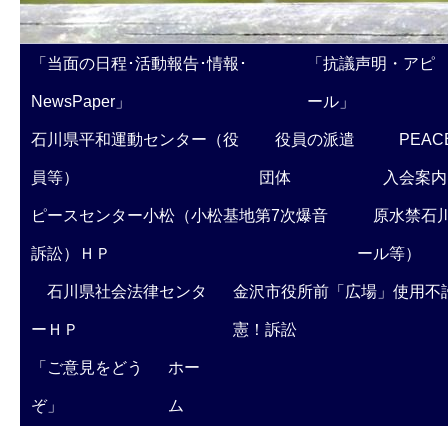
「当面の日程･活動報告･情報･
「抗議声明・アピ
NewsPaper」
ール」
石川県平和運動センター（役
役員の派遣
PEAC
員等）
団体
入会案内
ピースセンター小松（小松基地第7次爆音
原水禁石川
訴訟）ＨＰ
ール等）
石川県社会法律センタ
金沢市役所前「広場」使用不
ーＨＰ
憲！訴訟
「ご意見をどう
ホー
ぞ」
ム