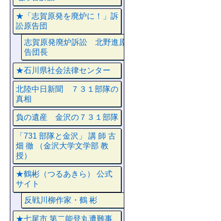
★「志賀原発を廃炉に！」訴
訟原告団
志賀原発廃炉訴訟 北野進原
告団長
★石川県社会法律センター
北陸中日新聞 ７３１部隊の
真相
負の遺産 金沢の７３１部隊
「731 部隊と金沢」 講 師 古
畑 徹 （金沢大学文学部 教
授）
★鶴彬（つるあきら） 公式
サイト
反戦川柳作家・鶴 彬
★七尾市 第二能登丸遭難事