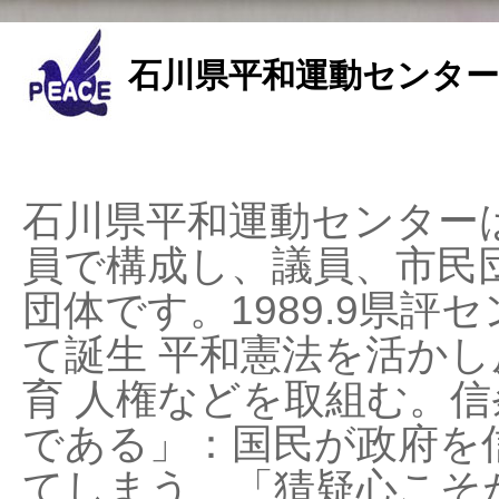
石川県平和運動センター
石川県平和運動センターは
員で構成し、議員、市民
団体です。1989.9県評セ
て誕生 平和憲法を活かし反
育 人権などを取組む。
である」：国民が政府を
てしまう、「猜疑心こそ