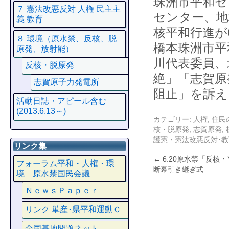
珠洲市平和セ
７ 憲法改悪反対 人権 民主主
センター、地
義 教育
核平和行進が
８ 環境（原水禁、反核、脱
橋本珠洲市平
原発、放射能）
川代表委員、
反核・脱原発
絶」「志賀原
志賀原子力発電所
阻止」を訴え
活動日誌・アピール含む
(2013.6.13～)
カテゴリー:
人権
,
住民
核・脱原発
,
志賀原発
,
護憲・憲法改悪反対･
リンク集
←
6.20原水禁「反核
フォーラム平和・人権・環
断幕引き継ぎ式
境 原水禁国民会議
ＮｅｗｓＰａｐｅｒ
リンク 単産･県平和運動Ｃ
全国基地問題ネット