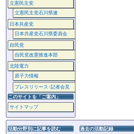
立憲民主党
立憲民主党石川県連
日本共産党
日本共産党石川県委員会
自民党
自民党改憲推進本部
北陸電力
原子力情報
プレスリリース･記者会見
このサイトを「ご案内」
サイトマップ
活動分野別に記事を読む
過去の活動記録