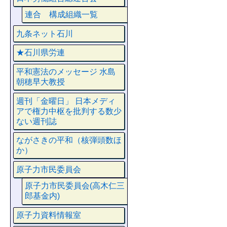
連合 構成組織一覧
九条ネット石川
★石川県労連
平和憲法のメッセージ 水島
朝穂早大教授
週刊「金曜日」 日本メディ
アで権力中枢を批判する数少
ない週刊誌
ながさきの平和（核弾頭数ほ
か）
原子力市民委員会
原子力市民委員会(高木仁三
郎基金内)
原子力資料情報室