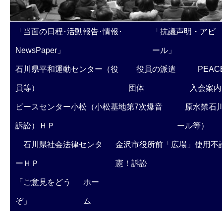
「当面の日程･活動報告･情報･
「抗議声明・アピ
NewsPaper」
ール」
石川県平和運動センター（役
役員の派遣
PEAC
員等）
団体
入会案内
ピースセンター小松（小松基地第7次爆音
原水禁石川
訴訟）ＨＰ
ール等）
石川県社会法律センタ
金沢市役所前「広場」使用不
ーＨＰ
憲！訴訟
「ご意見をどう
ホー
ぞ」
ム