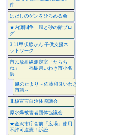
件
はだしのゲンをひろめる会
★内灘闘争 風と砂の館ブロ
グ
3.11甲状腺がん 子供支援ネ
ットワーク
市民放射線測定室「たらち
ね」 福島県いわき市小名
浜
風のたより～佐藤和良いわき
市議～
非核宣言自治体協議会
原水爆被害者団体協議会
★金沢市庁舎前「広場」使用
不許可違憲！訴訟