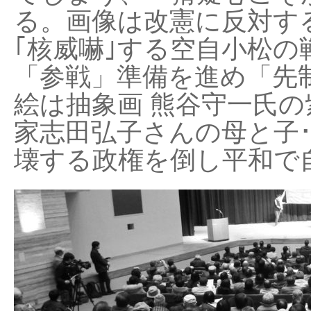
る。画像は改憲に反対する
｢核威嚇｣する空自小松の
「参戦」準備を進め「先
絵は抽象画 熊谷守一氏の
家志田弘子さんの母と子
壊する政権を倒し平和で