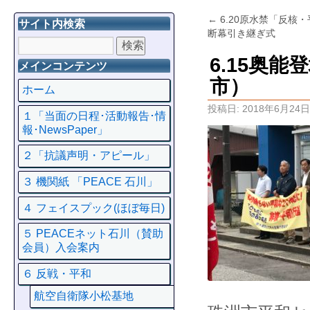
←
6.20原水禁「反核
サイト内検索
断幕引き継ぎ式
6.15奥
メインコンテンツ
市）
ホーム
投稿日:
2018年6月24日
１「当面の日程･活動報告･情
報･NewsPaper」
２「抗議声明・アピール」
３ 機関紙 「PEACE 石川」
４ フェイスプック(ほぼ毎日)
５ PEACEネット石川（賛助
会員）入会案内
６ 反戦・平和
航空自衛隊小松基地