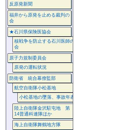
反原発新聞
福井から原発を止める裁判の
会
★石川県保険医協会
核戦争を防止する石川医師の
会
原子力規制委員会
原発の運転状況
防衛省 統合幕僚監部
航空自衛隊小松基地
小松基地の墜落、事故年表
陸上自衛隊金沢駐屯地 第
14普通科連隊ほか
海上自衛隊舞鶴地方隊