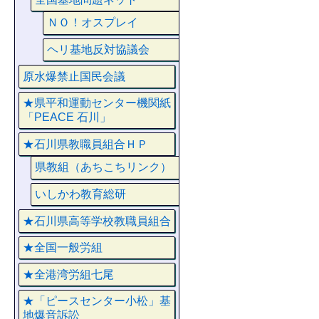
ＮＯ！オスプレイ
ヘリ基地反対協議会
原水爆禁止国民会議
★県平和運動センター機関紙
「PEACE 石川」
★石川県教職員組合ＨＰ
県教組（あちこちリンク）
いしかわ教育総研
★石川県高等学校教職員組合
★全国一般労組
★全港湾労組七尾
★「ピースセンター小松」基
地爆音訴訟