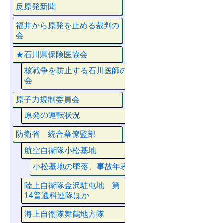
反原発新聞
福井から原発を止める裁判の
会
★石川県保険医協会
核戦争を防止する石川医師の
会
原子力規制委員会
原発の運転状況
防衛省 統合幕僚監部
航空自衛隊小松基地
小松基地の墜落、事故年表
陸上自衛隊金沢駐屯地 第
14普通科連隊ほか
海上自衛隊舞鶴地方隊