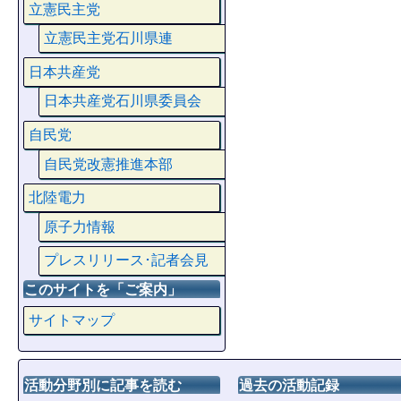
立憲民主党
立憲民主党石川県連
日本共産党
日本共産党石川県委員会
自民党
自民党改憲推進本部
北陸電力
原子力情報
プレスリリース･記者会見
このサイトを「ご案内」
サイトマップ
活動分野別に記事を読む
過去の活動記録