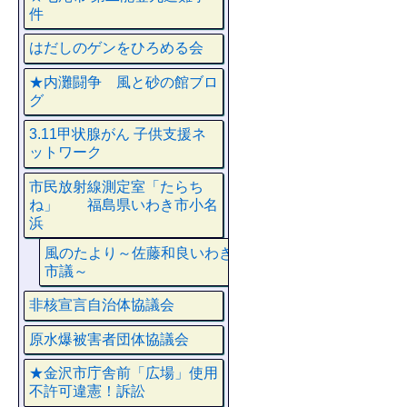
件
はだしのゲンをひろめる会
★内灘闘争 風と砂の館ブロ
グ
3.11甲状腺がん 子供支援ネ
ットワーク
市民放射線測定室「たらち
ね」 福島県いわき市小名
浜
風のたより～佐藤和良いわき
市議～
非核宣言自治体協議会
原水爆被害者団体協議会
★金沢市庁舎前「広場」使用
不許可違憲！訴訟