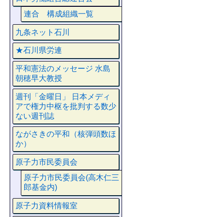
連合 構成組織一覧
九条ネット石川
★石川県労連
平和憲法のメッセージ 水島
朝穂早大教授
週刊「金曜日」 日本メディ
アで権力中枢を批判する数少
ない週刊誌
ながさきの平和（核弾頭数ほ
か）
原子力市民委員会
原子力市民委員会(高木仁三
郎基金内)
原子力資料情報室