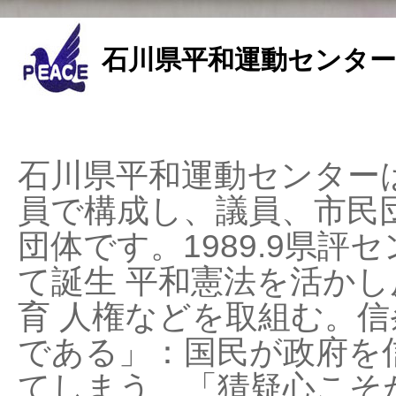
石川県平和運動センター
石川県平和運動センターは
員で構成し、議員、市民
団体です。1989.9県評セ
て誕生 平和憲法を活かし反
育 人権などを取組む。
である」：国民が政府を
てしまう、「猜疑心こそ