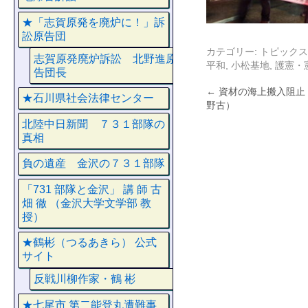
★「志賀原発を廃炉に！」訴
訟原告団
カテゴリー:
トピックス
志賀原発廃炉訴訟 北野進原
平和
,
小松基地
,
護憲・
告団長
←
資材の海上搬入阻止！
★石川県社会法律センター
野古）
北陸中日新聞 ７３１部隊の
真相
負の遺産 金沢の７３１部隊
「731 部隊と金沢」 講 師 古
畑 徹 （金沢大学文学部 教
授）
★鶴彬（つるあきら） 公式
サイト
反戦川柳作家・鶴 彬
★七尾市 第二能登丸遭難事