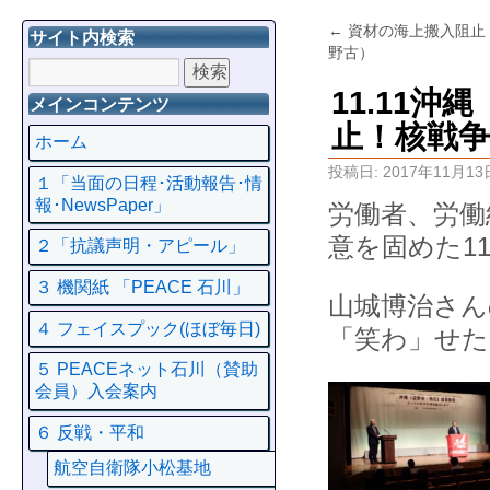
←
資材の海上搬入阻止！
サイト内検索
野古）
11.11
メインコンテンツ
止！核戦争
ホーム
投稿日:
2017年11月13
１「当面の日程･活動報告･情
報･NewsPaper」
労働者、労働
意を固めた11
２「抗議声明・アピール」
３ 機関紙 「PEACE 石川」
山城博治さん
４ フェイスプック(ほぼ毎日)
「笑わ」せた
５ PEACEネット石川（賛助
会員）入会案内
６ 反戦・平和
航空自衛隊小松基地