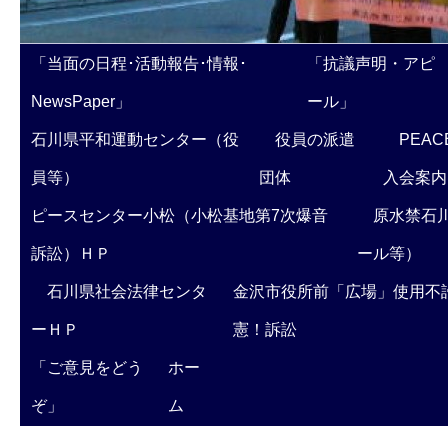
「当面の日程･活動報告･情報･
「抗議声明・アピ
NewsPaper」
ール」
石川県平和運動センター（役
役員の派遣
PEAC
員等）
団体
入会案内
ピースセンター小松（小松基地第7次爆音
原水禁石川
訴訟）ＨＰ
ール等）
石川県社会法律センタ
金沢市役所前「広場」使用不
ーＨＰ
憲！訴訟
「ご意見をどう
ホー
ぞ」
ム