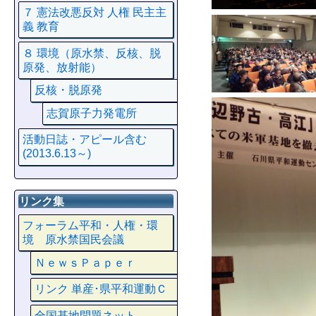
７ 憲法改悪反対 人権 民主主
義 教育
８ 環境（原水禁、反核、脱
原発、放射能）
反核・脱原発
志賀原子力発電所
活動日誌・アピール含む
(2013.6.13～)
リンク集
フォーラム平和・人権・環
境 原水禁国民会議
ＮｅｗｓＰａｐｅｒ
リンク 単産･県平和運動Ｃ
全国基地問題ネット