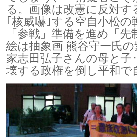
る。画像は改憲に反対する
｢核威嚇｣する空自小松の
「参戦」準備を進め「先
絵は抽象画 熊谷守一氏の
家志田弘子さんの母と子
壊する政権を倒し平和で