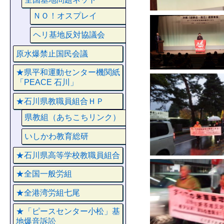
ＮＯ！オスプレイ
ヘリ基地反対協議会
原水爆禁止国民会議
★県平和運動センター機関紙
「PEACE 石川」
★石川県教職員組合ＨＰ
県教組（あちこちリンク）
いしかわ教育総研
★石川県高等学校教職員組合
★全国一般労組
★全港湾労組七尾
★「ピースセンター小松」基
地爆音訴訟