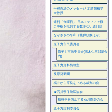
平和憲法のメッセージ 水島朝穂早
大教授
週刊「金曜日」 日本メディアで権
力中枢を批判する数少ない週刊誌
ながさきの平和（核弾頭数ほか）
原子力市民委員会
原子力市民委員会(高木仁三郎基金
内)
原子力資料情報室
反原発新聞
福井から原発を止める裁判の会
★石川県保険医協会
核戦争を防止する石川医師の会
原子力規制委員会