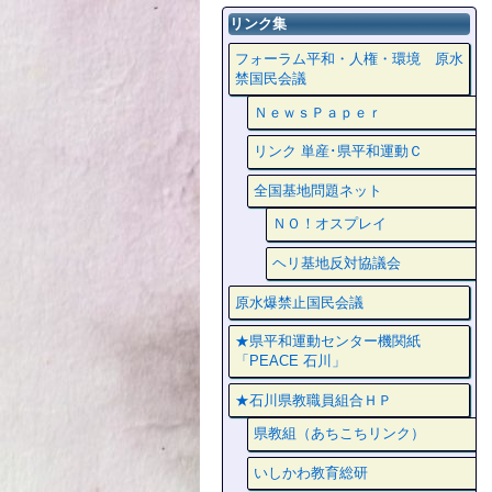
リンク集
フォーラム平和・人権・環境 原水
禁国民会議
ＮｅｗｓＰａｐｅｒ
リンク 単産･県平和運動Ｃ
全国基地問題ネット
ＮＯ！オスプレイ
ヘリ基地反対協議会
原水爆禁止国民会議
★県平和運動センター機関紙
「PEACE 石川」
★石川県教職員組合ＨＰ
県教組（あちこちリンク）
いしかわ教育総研