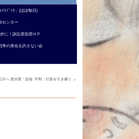
ｲｽﾌﾞｯｸ」(ほぼ毎日)
和センター
廃炉に！訴訟原告団ＨＰ
戦争の美化を許さない会
石川へ 原水禁「反核･平和」行進を引き継ぐ
→