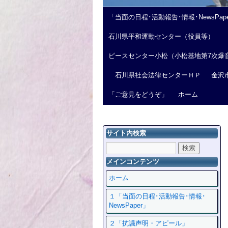
「当面の日程･活動報告･情報･NewsPap
石川県平和運動センター（役員等）
ピースセンター小松（小松基地第7次爆
石川県社会法律センターＨＰ
金沢
「ご意見をどうぞ」
ホーム
サイト内検索
メインコンテンツ
ホーム
１「当面の日程･活動報告･情報･
NewsPaper」
２「抗議声明・アピール」