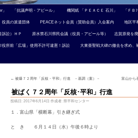
er」
「抗議声明・アピール」
機関紙 「ＰＥＡＣＥ 石川」
「ＦＢﾌｪ
役員の派遣団体
PEACEネット会員（賛助会員）入会案内
地区平
音訴訟）ＨＰ
原水禁石川県民会議（役員・アピール等）
志賀原発を
市役所前「広場」使用不許可違憲！訴訟
大東亜聖戦大碑の撤去を求め、
←
被爆７２周年「反核・平和」行進 －基調（案）－
富山から
被ばく７２周年「反核･平和」行進
投稿日:
2017年6月14日
作成者:
県平和センター
１．富山県「横断幕」引き継ぎ式
と き ６月１４日（水）午後６時より