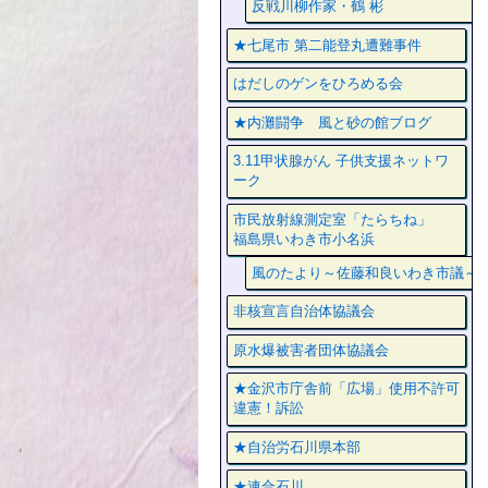
反戦川柳作家・鶴 彬
★七尾市 第二能登丸遭難事件
はだしのゲンをひろめる会
★内灘闘争 風と砂の館ブログ
3.11甲状腺がん 子供支援ネットワ
ーク
市民放射線測定室「たらちね」
福島県いわき市小名浜
風のたより～佐藤和良いわき市議～
非核宣言自治体協議会
原水爆被害者団体協議会
★金沢市庁舎前「広場」使用不許可
違憲！訴訟
★自治労石川県本部
★連合石川