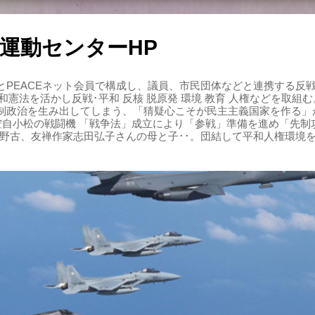
運動センターHP
PEACEネット会員で構成し、議員、市民団体などと連携する反戦・
 平和憲法を活かし反戦･平和 反核 脱原発 環境 教育 人権などを取
制政治を生み出してしまう、「猜疑心こそが民主主義国家を作る」
る空自小松の戦闘機 「戦争法」成立により「参戦」準備を進め「先
辺野古、友禅作家志田弘子さんの母と子･･。団結して平和人権環境