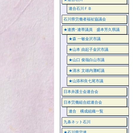
連合石川ＦＢ
石川県労働者福祉協議会
★連携･連帯議員 盛本芳久県議
★森 一敏金沢市議
★山本 由起子金沢市議
★山口 俊哉白山市議
★清水 文雄内灘町議
★山添和良七尾市議
日本弁護士会連合会
日本労働組合総連合会
連合 構成組織一覧
九条ネット石川
★石川県労連