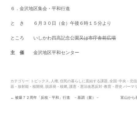
６．金沢地区集会・平和行進
と き ６月３０日（金）午後６時１５分より
ところ いしかわ四高記念公園
又は市庁舎前広場
主 催
金沢地区平和センター
カテゴリー:
トピックス
,
人権
,
住民の暮らしに直結する課題
,
全国･中央・北
器・放射能・核開発
,
脱原発・核燃
,
護憲・憲法改悪反対･教育・歴史
パーマ
←
被爆７２周年「反核・平和」行進 －基調（案）－
富山から