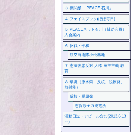
３ 機関紙 「PEACE 石川」
４ フェイスプック(ほぼ毎日)
５ PEACEネット石川（賛助会員）
入会案内
６ 反戦・平和
航空自衛隊小松基地
７ 憲法改悪反対 人権 民主主義 教
育
８ 環境（原水禁、反核、脱原発、
放射能）
反核・脱原発
志賀原子力発電所
活動日誌・アピール含む(2013.6.13
～)