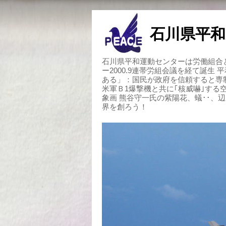
石川県平和
石川県平和運動センターは労働組合と
ー2000.9連帯労組会議を経て誕生
ある」：国民が政府を信頼すると専
米軍Ｂ1爆撃機と共に｢核威嚇｣す
象画 熊谷守一氏の紫陽花、蟻･･、
界を創ろう！