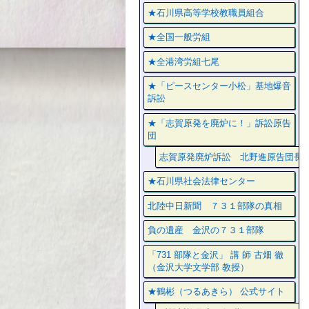
★石川県高等学校教職員組合
★全国一般労組
★全港湾労組七尾
★「ピースセンター小松」基地爆音
訴訟
★「志賀原発を廃炉に！」訴訟原告
団
志賀原発廃炉訴訟 北野進原告団長
★石川県社会法律センター
北陸中日新聞 ７３１部隊の真相
負の遺産 金沢の７３１部隊
「731 部隊と金沢」 講 師 古畑 徹
（金沢大学文学部 教授）
★鶴彬（つるあきら） 公式サイト