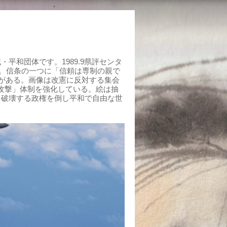
平和団体です。1989.9県評センタ
組む。信条の一つに「信頼は専制の親で
がある。画像は改憲に反対する集会
制攻撃」体制を強化している。絵は抽
を破壊する政権を倒し平和で自由な世