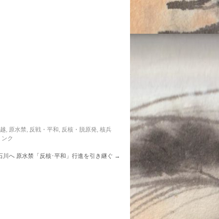
信越
,
原水禁
,
反戦・平和
,
反核・脱原発
,
核兵
リンク
石川へ 原水禁「反核･平和」行進を引き継ぐ
→