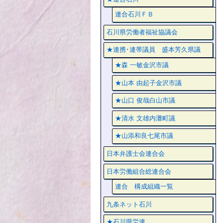
連合石川ＦＢ
石川県労働者福祉協議会
★連携･連帯議員 盛本芳久県議
★森 一敏金沢市議
★山本 由起子金沢市議
★山口 俊哉白山市議
★清水 文雄内灘町議
★山添和良七尾市議
日本弁護士会連合会
日本労働組合総連合会
連合 構成組織一覧
九条ネット石川
★石川県労連