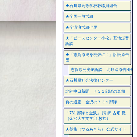
★石川県高等学校教職員組合
★全国一般労組
★全港湾労組七尾
★「ピースセンター小松」基地爆音
訴訟
★「志賀原発を廃炉に！」訴訟原告
団
志賀原発廃炉訴訟 北野進原告団長
★石川県社会法律センター
北陸中日新聞 ７３１部隊の真相
負の遺産 金沢の７３１部隊
「731 部隊と金沢」 講 師 古畑 徹
（金沢大学文学部 教授）
★鶴彬（つるあきら） 公式サイト