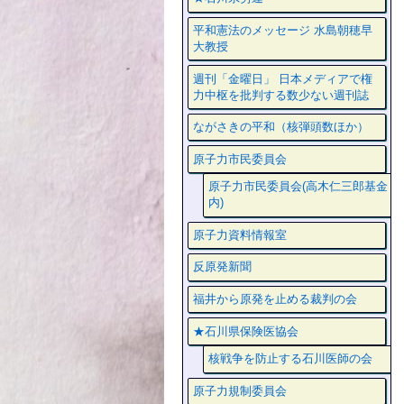
平和憲法のメッセージ 水島朝穂早
大教授
週刊「金曜日」 日本メディアで権
力中枢を批判する数少ない週刊誌
ながさきの平和（核弾頭数ほか）
原子力市民委員会
原子力市民委員会(高木仁三郎基金
内)
原子力資料情報室
反原発新聞
福井から原発を止める裁判の会
★石川県保険医協会
核戦争を防止する石川医師の会
原子力規制委員会