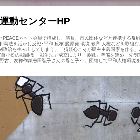
運動センターHP
PEACEネット会員で構成し、議員、市民団体などと連携する反戦・
 平和憲法を活かし反戦･平和 反核 脱原発 環境 教育 人権などを取
制政治を生み出してしまう、「猜疑心こそが民主主義国家を作る」
る空自小松の戦闘機 「戦争法」成立により「参戦」準備を進め「先
辺野古、友禅作家志田弘子さんの母と子･･。団結して平和人権環境