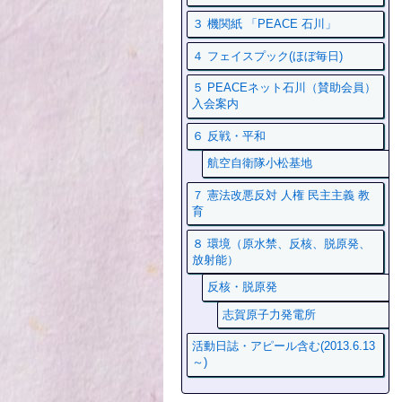
３ 機関紙 「PEACE 石川」
４ フェイスプック(ほぼ毎日)
５ PEACEネット石川（賛助会員）
入会案内
６ 反戦・平和
航空自衛隊小松基地
７ 憲法改悪反対 人権 民主主義 教
育
８ 環境（原水禁、反核、脱原発、
放射能）
反核・脱原発
志賀原子力発電所
活動日誌・アピール含む(2013.6.13
～)