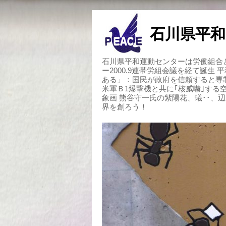
石川県平和
石川県平和運動センターは労働組合と
ー2000.9連帯労組会議を経て誕生
ある」：国民が政府を信頼すると専
米軍Ｂ1爆撃機と共に｢核威嚇｣す
象画 熊谷守一氏の紫陽花、蟻･･、
界を創ろう！