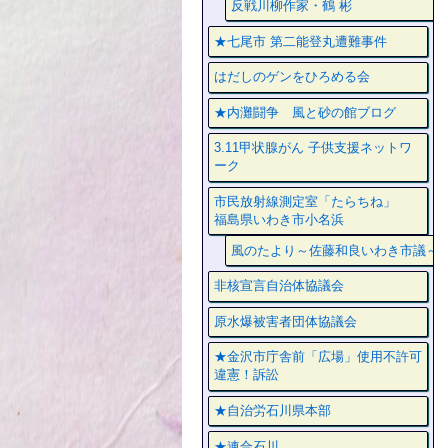
反戦川柳作家・鶴 彬
★七尾市 第二能登丸遭難事件
はだしのゲンをひろめる会
★内灘闘争 風と砂の館ブログ
3.11甲状腺がん 子供支援ネットワ
ーク
市民放射線測定室「たらちね」
福島県いわき市小名浜
風のたより～佐藤和良いわき市議～
非核宣言自治体協議会
原水爆被害者団体協議会
★金沢市庁舎前「広場」使用不許可
違憲！訴訟
★自治労石川県本部
★連合石川