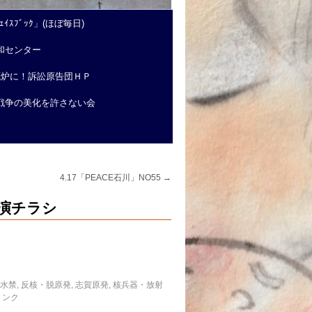
ｲｽﾌﾞｯｸ」(ほぼ毎日)
和センター
廃炉に！訴訟原告団ＨＰ
戦争の美化を許さない会
4.17「PEACE石川」NO55
→
講演チラシ
水禁
,
反核・脱原発
,
志賀原発
,
核兵器・放射
リンク