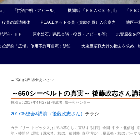
er」
「抗議声明・アピール」
機関紙 「ＰＥＡＣＥ 石川」
「ＦＢﾌｪ
役員の派遣団体
PEACEネット会員（賛助会員）入会案内
地区平
音訴訟）ＨＰ
原水禁石川県民会議（役員・アピール等）
志賀原発を
市役所前「広場」使用不許可違憲！訴訟
大東亜聖戦大碑の撤去を求め、
←
福山代表 総会あいさつ
～650シーベルトの真実～ 後藤政志さん
投稿日:
2017年4月27日
作成者:
県平和センター
201705総会&講演（後藤政志さん）
チラシ
カテゴリー:
トピックス
,
住民の暮らしに直結する課題
,
全国･中央・北信越
,
原
能・核開発
,
環境（原水禁、核燃、放射能･食品汚染）
,
脱原発・核燃
パーマ