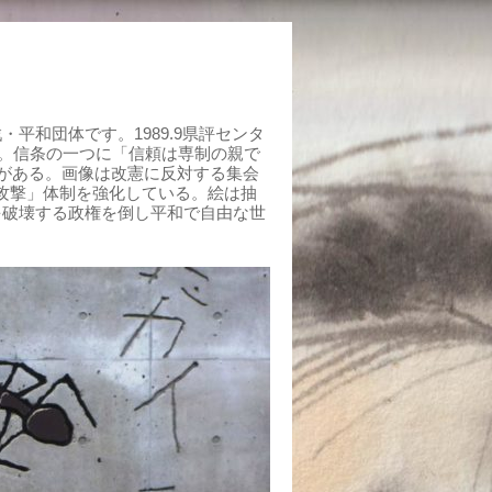
平和団体です。1989.9県評センタ
組む。信条の一つに「信頼は専制の親で
がある。画像は改憲に反対する集会
制攻撃」体制を強化している。絵は抽
を破壊する政権を倒し平和で自由な世