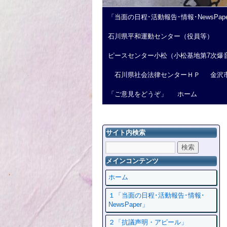
「当面の日程･活動報告･情報･NewsPap
石川県平和運動センター（役員等）
ピースセンター小松（小松基地第7次爆
石川県社会法律センターＨＰ
金沢
「ご意見をどうぞ」
ホーム
サイト内検索
メインコンテンツ
ホーム
１「当面の日程･活動報告･情報･
NewsPaper」
２「抗議声明・アピール」