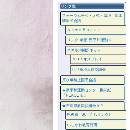
リンク集
フォーラム平和・人権・環境 原水
禁国民会議
ＮｅｗｓＰａｐｅｒ
リンク 単産･県平和運動Ｃ
全国基地問題ネット
ＮＯ！オスプレイ
ヘリ基地反対協議会
原水爆禁止国民会議
★県平和運動センター機関紙
「PEACE 石川」
★石川県教職員組合ＨＰ
県教組（あちこちリンク）
いしかわ教育総研