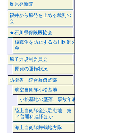
反原発新聞
福井から原発を止める裁判の
会
★石川県保険医協会
核戦争を防止する石川医師の
会
原子力規制委員会
原発の運転状況
防衛省 統合幕僚監部
航空自衛隊小松基地
小松基地の墜落、事故年表
陸上自衛隊金沢駐屯地 第
14普通科連隊ほか
海上自衛隊舞鶴地方隊