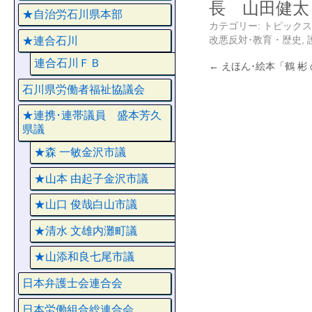
長 山田健太
★自治労石川県本部
カテゴリー:
トピックス
改悪反対･教育・歴史
,
★連合石川
連合石川ＦＢ
←
えほん･絵本「鶴 彬 
石川県労働者福祉協議会
★連携･連帯議員 盛本芳久
県議
★森 一敏金沢市議
★山本 由起子金沢市議
★山口 俊哉白山市議
★清水 文雄内灘町議
★山添和良七尾市議
日本弁護士会連合会
日本労働組合総連合会