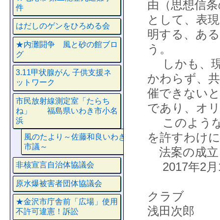
由（思想信条
件
として、表現
はだしのゲンをひろめる会
明する、ある
★内灘闘争 風と砂の館ブロ
う。
グ
しかも、現
3.11甲状腺がん 子供支援ネ
かわらず、共
ットワーク
催できない
市民放射線測定室「たらち
であり、オリ
ね」 福島県いわき市小名
このような
浜
を許すわけ
風のたより～佐藤和良いわき
市議～
法案の成立
2017年2月
非核宣言自治体協議会
一般
原水爆被害者団体協議会
ク
★金沢市庁舎前「広場」使用
浅田
不許可違憲！訴訟