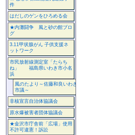
件
はだしのゲンをひろめる会
★内灘闘争 風と砂の館ブロ
グ
3.11甲状腺がん 子供支援ネ
ットワーク
市民放射線測定室「たらち
ね」 福島県いわき市小名
浜
風のたより～佐藤和良いわき
市議～
非核宣言自治体協議会
原水爆被害者団体協議会
★金沢市庁舎前「広場」使用
不許可違憲！訴訟