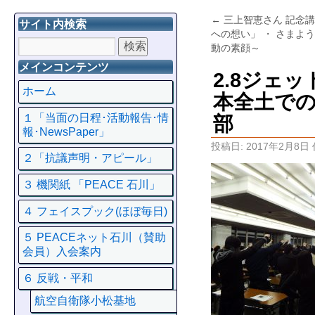
←
三上智恵さん 記念
サイト内検索
への想い」 ・ さまよ
動の素顔～
メインコンテンツ
2.8ジェ
ホーム
本全土での
１「当面の日程･活動報告･情
部
報･NewsPaper」
投稿日:
2017年2月8日
２「抗議声明・アピール」
３ 機関紙 「PEACE 石川」
４ フェイスプック(ほぼ毎日)
５ PEACEネット石川（賛助
会員）入会案内
６ 反戦・平和
航空自衛隊小松基地