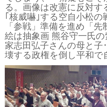
る。画像は改憲に反対する
｢核威嚇｣する空自小松の
「参戦」準備を進め「先
絵は抽象画 熊谷守一氏の
家志田弘子さんの母と子
壊する政権を倒し平和で