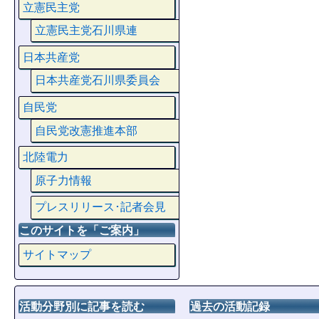
立憲民主党
立憲民主党石川県連
日本共産党
日本共産党石川県委員会
自民党
自民党改憲推進本部
北陸電力
原子力情報
プレスリリース･記者会見
このサイトを「ご案内」
サイトマップ
活動分野別に記事を読む
過去の活動記録