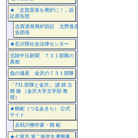
★「志賀原発を廃炉に！」訴
訟原告団
志賀原発廃炉訴訟 北野進原
告団長
★石川県社会法律センター
北陸中日新聞 ７３１部隊の
真相
負の遺産 金沢の７３１部隊
「731 部隊と金沢」 講 師 古
畑 徹 （金沢大学文学部 教
授）
★鶴彬（つるあきら） 公式
サイト
反戦川柳作家・鶴 彬
★七尾市 第二能登丸遭難事