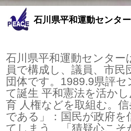
石川県平和運動センター
石川県平和運動センターは
員で構成し、議員、市民
団体です。1989.9県評セ
て誕生 平和憲法を活かし反
育 人権などを取組む。
である」：国民が政府を
てしまう、「猜疑心こそ