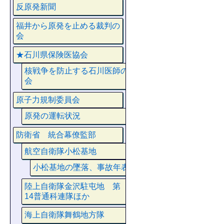
反原発新聞
福井から原発を止める裁判の
会
★石川県保険医協会
核戦争を防止する石川医師の
会
原子力規制委員会
原発の運転状況
防衛省 統合幕僚監部
航空自衛隊小松基地
小松基地の墜落、事故年表
陸上自衛隊金沢駐屯地 第
14普通科連隊ほか
海上自衛隊舞鶴地方隊