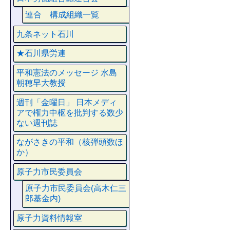
連合 構成組織一覧
九条ネット石川
★石川県労連
平和憲法のメッセージ 水島
朝穂早大教授
週刊「金曜日」 日本メディ
アで権力中枢を批判する数少
ない週刊誌
ながさきの平和（核弾頭数ほ
か）
原子力市民委員会
原子力市民委員会(高木仁三
郎基金内)
原子力資料情報室