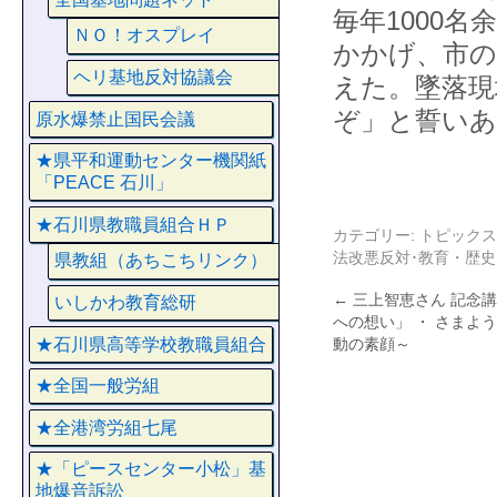
毎年1000
ＮＯ！オスプレイ
かかげ、市の
ヘリ基地反対協議会
えた。墜落現
ぞ」と誓いあい
原水爆禁止国民会議
★県平和運動センター機関紙
「PEACE 石川」
★石川県教職員組合ＨＰ
カテゴリー:
トピックス
法改悪反対･教育・歴史
県教組（あちこちリンク）
←
三上智恵さん 記念
いしかわ教育総研
への想い」 ・ さまよ
★石川県高等学校教職員組合
動の素顔～
★全国一般労組
★全港湾労組七尾
★「ピースセンター小松」基
地爆音訴訟