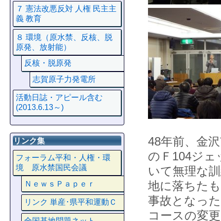
７ 憲法改悪反対 人権 民主主
義 教育
８ 環境（原水禁、反核、脱
原発、放射能）
反核・脱原発
志賀原子力発電所
活動日誌・アピール含む
(2013.6.13～)
48年前、金
リンク集
のＦ104ジ
フォーラム平和・人権・環
境 原水禁国民会議
いて無理な訓
地に落ちたも
ＮｅｗｓＰａｐｅｒ
事故となった
リンク 単産･県平和運動Ｃ
コースの変更
全国基地問題ネット