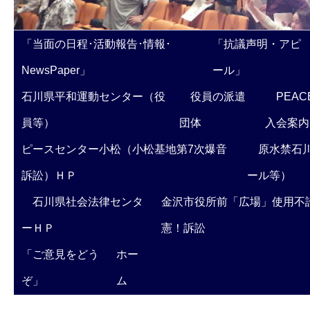
「当面の日程･活動報告･情報･
「抗議声明・アピ
NewsPaper」
ール」
石川県平和運動センター（役
役員の派遣
PEAC
員等）
団体
入会案内
ピースセンター小松（小松基地第7次爆音
原水禁石川
訴訟）ＨＰ
ール等）
石川県社会法律センタ
金沢市役所前「広場」使用不
ーＨＰ
憲！訴訟
「ご意見をどう
ホー
ぞ」
ム