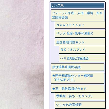
リンク集
フォーラム平和・人権・環境 原水
禁国民会議
ＮｅｗｓＰａｐｅｒ
リンク 単産･県平和運動Ｃ
全国基地問題ネット
ＮＯ！オスプレイ
ヘリ基地反対協議会
原水爆禁止国民会議
★県平和運動センター機関紙
「PEACE 石川」
★石川県教職員組合ＨＰ
県教組（あちこちリンク）
いしかわ教育総研