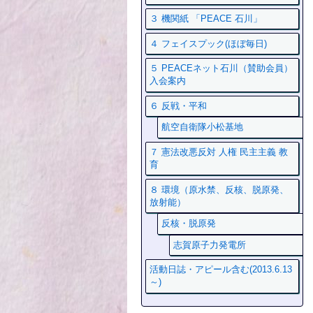
３ 機関紙 「PEACE 石川」
４ フェイスプック(ほぼ毎日)
５ PEACEネット石川（賛助会員）
入会案内
６ 反戦・平和
航空自衛隊小松基地
７ 憲法改悪反対 人権 民主主義 教
育
８ 環境（原水禁、反核、脱原発、
放射能）
反核・脱原発
志賀原子力発電所
活動日誌・アピール含む(2013.6.13
～)