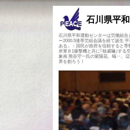
石川県平和
石川県平和運動センターは労働組合と
ー2000.9連帯労組会議を経て誕生
ある」：国民が政府を信頼すると専
米軍Ｂ1爆撃機と共に｢核威嚇｣す
象画 熊谷守一氏の紫陽花、蟻･･、
界を創ろう！