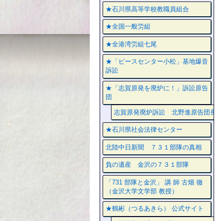
★石川県高等学校教職員組合
★全国一般労組
★全港湾労組七尾
★「ピースセンター小松」基地爆音
訴訟
★「志賀原発を廃炉に！」訴訟原告
団
志賀原発廃炉訴訟 北野進原告団長
★石川県社会法律センター
北陸中日新聞 ７３１部隊の真相
負の遺産 金沢の７３１部隊
「731 部隊と金沢」 講 師 古畑 徹
（金沢大学文学部 教授）
★鶴彬（つるあきら） 公式サイト