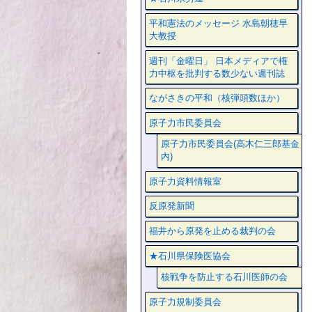
平和憲法のメッセージ 水島朝穂早
大教授
週刊「金曜日」 日本メディアで権
力中枢を批判する数少ない週刊誌
ながさきの平和（核弾頭数ほか）
原子力市民委員会
原子力市民委員会(高木仁三郎基金
内)
原子力資料情報室
反原発新聞
福井から原発を止める裁判の会
★石川県保険医協会
核戦争を防止する石川医師の会
原子力規制委員会