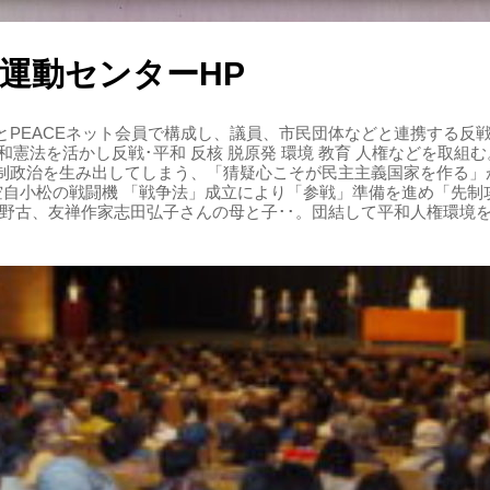
運動センターHP
PEACEネット会員で構成し、議員、市民団体などと連携する反戦・
 平和憲法を活かし反戦･平和 反核 脱原発 環境 教育 人権などを取
制政治を生み出してしまう、「猜疑心こそが民主主義国家を作る」
る空自小松の戦闘機 「戦争法」成立により「参戦」準備を進め「先
辺野古、友禅作家志田弘子さんの母と子･･。団結して平和人権環境