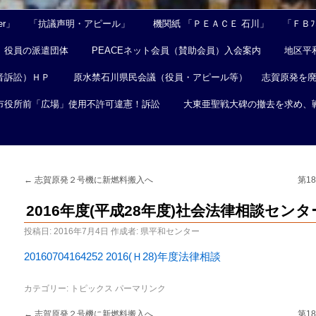
er」
「抗議声明・アピール」
機関紙 「ＰＥＡＣＥ 石川」
「ＦＢﾌｪ
役員の派遣団体
PEACEネット会員（賛助会員）入会案内
地区平
音訴訟）ＨＰ
原水禁石川県民会議（役員・アピール等）
志賀原発を
市役所前「広場」使用不許可違憲！訴訟
大東亜聖戦大碑の撤去を求め、
←
志賀原発２号機に新燃料搬入へ
第1
2016年度(平成28年度)社会法律相談センタ
投稿日:
2016年7月4日
作成者:
県平和センター
20160704164252 2016(Ｈ28)年度法律相談
カテゴリー:
トピックス
パーマリンク
←
志賀原発２号機に新燃料搬入へ
第1