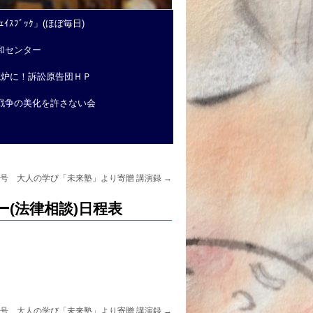
ｲｽﾌﾞｯｸ」(ほぼ毎日)
和センター
廃炉に！訴訟原告団ＨＰ
戦争の美化を許さない会
8号 大人の学び「未来塾」より寄贈 講演録
→
ー(法律相談)日程表
8号 大人の学び「未来塾」より寄贈 講演録
→