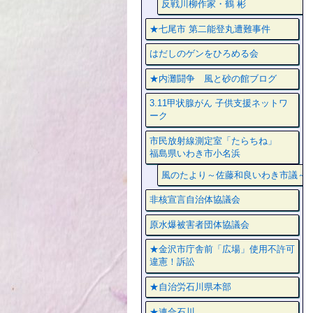
反戦川柳作家・鶴 彬
★七尾市 第二能登丸遭難事件
はだしのゲンをひろめる会
★内灘闘争 風と砂の館ブログ
3.11甲状腺がん 子供支援ネットワ
ーク
市民放射線測定室「たらちね」
福島県いわき市小名浜
風のたより～佐藤和良いわき市議～
非核宣言自治体協議会
原水爆被害者団体協議会
★金沢市庁舎前「広場」使用不許可
違憲！訴訟
★自治労石川県本部
★連合石川