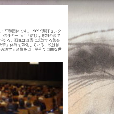
平和団体です。1989.9県評センタ
組む。信条の一つに「信頼は専制の親で
がある。画像は改憲に反対する集会
制攻撃」体制を強化している。絵は抽
を破壊する政権を倒し平和で自由な世