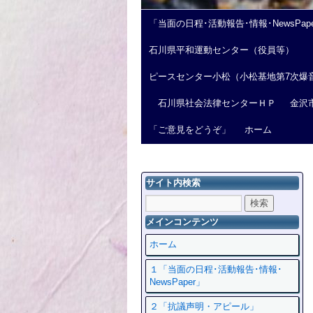
「当面の日程･活動報告･情報･NewsPap
石川県平和運動センター（役員等）
ピースセンター小松（小松基地第7次爆
石川県社会法律センターＨＰ
金沢
「ご意見をどうぞ」
ホーム
サイト内検索
メインコンテンツ
ホーム
１「当面の日程･活動報告･情報･
NewsPaper」
２「抗議声明・アピール」