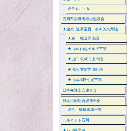
連合石川ＦＢ
石川県労働者福祉協議会
★連携･連帯議員 盛本芳久県議
★森 一敏金沢市議
★山本 由起子金沢市議
★山口 俊哉白山市議
★清水 文雄内灘町議
★山添和良七尾市議
日本弁護士会連合会
日本労働組合総連合会
連合 構成組織一覧
九条ネット石川
★石川県労連