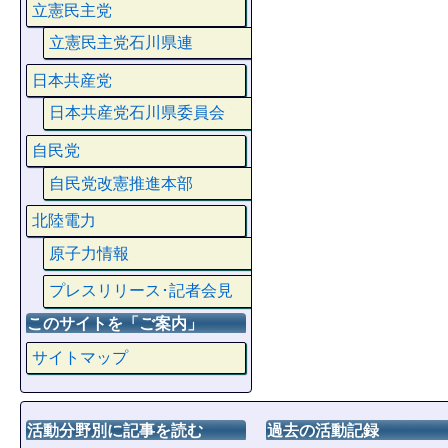
立憲民主党
立憲民主党石川県連
日本共産党
日本共産党石川県委員会
自民党
自民党改憲推進本部
北陸電力
原子力情報
プレスリリース･記者会見
このサイトを「ご案内」
サイトマップ
活動分野別に記事を読む
過去の活動記録