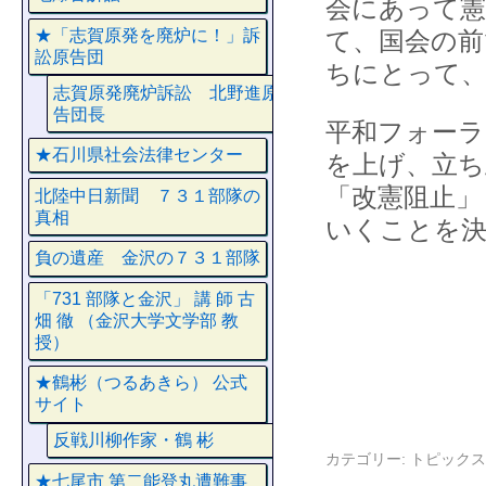
会にあって憲
★「志賀原発を廃炉に！」訴
て、国会の前
訟原告団
ちにとって
志賀原発廃炉訴訟 北野進原
告団長
平和フォーラ
★石川県社会法律センター
を上げ、立ち
「改憲阻止」
北陸中日新聞 ７３１部隊の
真相
いくことを
負の遺産 金沢の７３１部隊
「731 部隊と金沢」 講 師 古
畑 徹 （金沢大学文学部 教
授）
★鶴彬（つるあきら） 公式
サイト
反戦川柳作家・鶴 彬
カテゴリー:
トピックス
★七尾市 第二能登丸遭難事