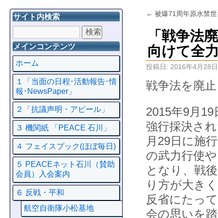
←
被爆71周年原水禁
サイト内検索
「戦争法
メインコンテンツ
向けて全
ホーム
投稿日:
2016年4月28日
１「当面の日程･活動報告･情
戦争法を廃止
報･NewsPaper」
2015年9
２「抗議声明・アピール」
強行採決され
３ 機関紙 「PEACE 石川」
月29日に施
４ フェイスプック(ほぼ毎日)
の武力行使や
５ PEACEネット石川（賛助
となり、戦後
会員）入会案内
り方が大きく
６ 反戦・平和
反省にたって
航空自衛隊小松基地
会の思いを