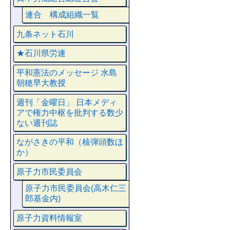
連合 構成組織一覧
九条ネット石川
★石川県労連
平和憲法のメッセージ 水島
朝穂早大教授
週刊「金曜日」 日本メディ
アで権力中枢を批判する数少
ない週刊誌
ながさきの平和（核弾頭数ほ
か）
原子力市民委員会
原子力市民委員会(高木仁三
郎基金内)
原子力資料情報室