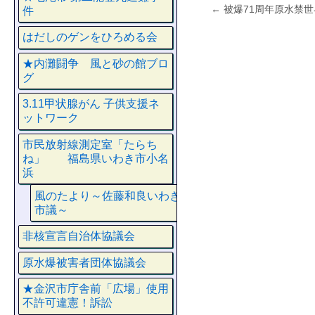
←
被爆71周年原水禁
件
はだしのゲンをひろめる会
★内灘闘争 風と砂の館ブロ
グ
3.11甲状腺がん 子供支援ネ
ットワーク
市民放射線測定室「たらち
ね」 福島県いわき市小名
浜
風のたより～佐藤和良いわき
市議～
非核宣言自治体協議会
原水爆被害者団体協議会
★金沢市庁舎前「広場」使用
不許可違憲！訴訟