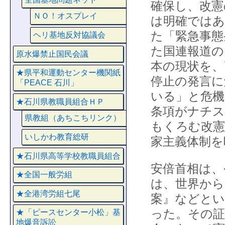
確保し、改憲
ＮＯ！オスプレイ
は明確ではあ
た「緊急事態
ヘリ基地反対協議会
た国連報道の
原水爆禁止国民会議
本の現状を、
★県平和運動センター機関紙
停止の発言に
「PEACE 石川」
いる」と危機
★石川県教職員組合ＨＰ
条項がナチス
県教組（あちこちリンク）
もくろむ改憲
いしかわ教育総研
家主義体制を
★石川県高等学校教職員組合
安倍首相は、
★全国一般労組
は、世界から
★全港湾労組七尾
案』などとい
った。その証
★「ピースセンター小松」基
地爆音訴訟