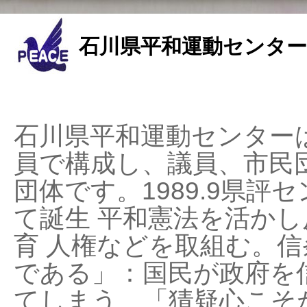
石川県平和運動センター
石川県平和運動センターは
員で構成し、議員、市民
団体です。1989.9県評セ
て誕生 平和憲法を活かし反
育 人権などを取組む。
である」：国民が政府を
てしまう、「猜疑心こそ