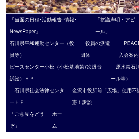
「当面の日程･活動報告･情報･
「抗議声明・アピ
NewsPaper」
ール」
石川県平和運動センター（役
役員の派遣
PEAC
員等）
団体
入会案内
ピースセンター小松（小松基地第7次爆音
原水禁石川
訴訟）ＨＰ
ール等）
石川県社会法律センタ
金沢市役所前「広場」使用不
ーＨＰ
憲！訴訟
「ご意見をどう
ホー
ぞ」
ム