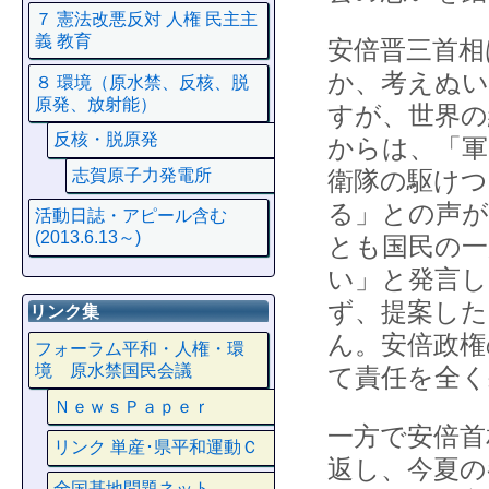
７ 憲法改悪反対 人権 民主主
義 教育
安倍晋三首相
か、考えぬい
８ 環境（原水禁、反核、脱
原発、放射能）
すが、世界の
反核・脱原発
からは、「軍
志賀原子力発電所
衛隊の駆けつ
る」との声が
活動日誌・アピール含む
(2013.6.13～)
とも国民の
い」と発言し
ず、提案した
リンク集
ん。安倍政権
フォーラム平和・人権・環
境 原水禁国民会議
て責任を全
ＮｅｗｓＰａｐｅｒ
一方で安倍首
リンク 単産･県平和運動Ｃ
返し、今夏の
全国基地問題ネット