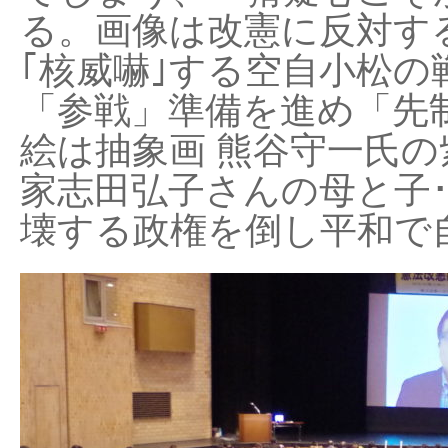
る。画像は改憲に反対する
｢核威嚇｣する空自小松の
「参戦」準備を進め「先
絵は抽象画 熊谷守一氏の
家志田弘子さんの母と子
壊する政権を倒し平和で