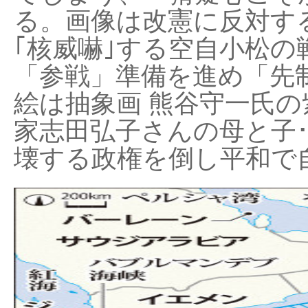
る。画像は改憲に反対する
｢核威嚇｣する空自小松の
「参戦」準備を進め「先
絵は抽象画 熊谷守一氏の
家志田弘子さんの母と子
壊する政権を倒し平和で