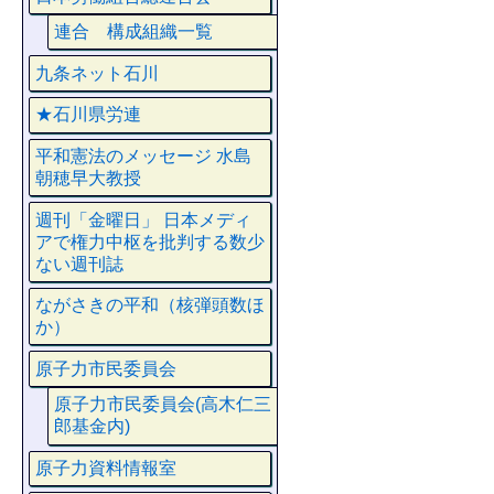
連合 構成組織一覧
九条ネット石川
★石川県労連
平和憲法のメッセージ 水島
朝穂早大教授
週刊「金曜日」 日本メディ
アで権力中枢を批判する数少
ない週刊誌
ながさきの平和（核弾頭数ほ
か）
原子力市民委員会
原子力市民委員会(高木仁三
郎基金内)
原子力資料情報室