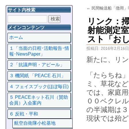
←
民間輸送船「徴用」
サイト内検索
リンク：
メインコンテンツ
射能測定
スト「お
ホーム
１「当面の日程･活動報告･情
投稿日:
2016年2月16日
報･NewsPaper」
新たに、リ
２「抗議声明・アピール」
「たらちね
３ 機関紙 「PEACE 石川」
ミ、草花など
４ フェイスプック(ほぼ毎日)
では、家庭用
５ PEACEネット石川（賛助
００ベクレル
会員）入会案内
の半減期は３
６ 反戦・平和
現状では殆ど
航空自衛隊小松基地