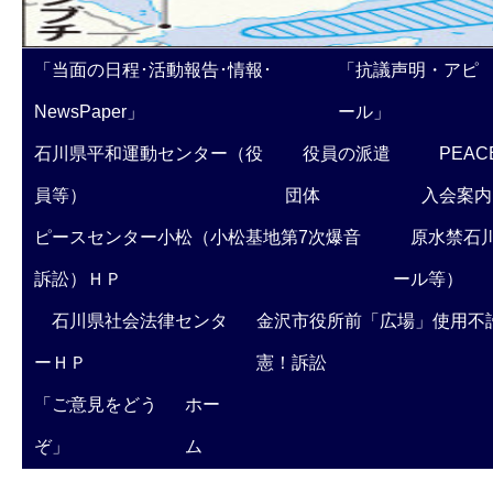
「当面の日程･活動報告･情報･
「抗議声明・アピ
NewsPaper」
ール」
石川県平和運動センター（役
役員の派遣
PEAC
員等）
団体
入会案内
ピースセンター小松（小松基地第7次爆音
原水禁石川
訴訟）ＨＰ
ール等）
石川県社会法律センタ
金沢市役所前「広場」使用不
ーＨＰ
憲！訴訟
「ご意見をどう
ホー
ぞ」
ム