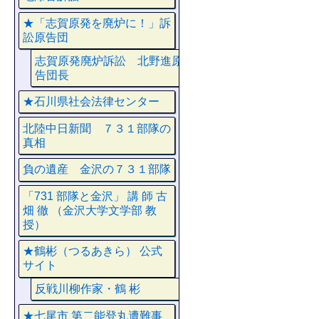
★「志賀原発を廃炉に！」訴
訟原告団
志賀原発廃炉訴訟 北野進原
告団長
★石川県社会法律センター
北陸中日新聞 ７３１部隊の
真相
負の遺産 金沢の７３１部隊
「731 部隊と金沢」 講 師 古
畑 徹 （金沢大学文学部 教
授）
★鶴彬（つるあきら） 公式
サイト
反戦川柳作家・鶴 彬
★七尾市 第二能登丸遭難事