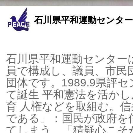
石川県平和運動センター
石川県平和運動センターは
員で構成し、議員、市民
団体です。1989.9県評セ
て誕生 平和憲法を活かし反
育 人権などを取組む。
である」：国民が政府を
てしまう、「猜疑心こそ