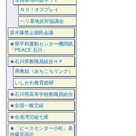
ＮＯ！オスプレイ
ヘリ基地反対協議会
原水爆禁止国民会議
★県平和運動センター機関紙
「PEACE 石川」
★石川県教職員組合ＨＰ
県教組（あちこちリンク）
いしかわ教育総研
★石川県高等学校教職員組合
★全国一般労組
★全港湾労組七尾
★「ピースセンター小松」基
地爆音訴訟