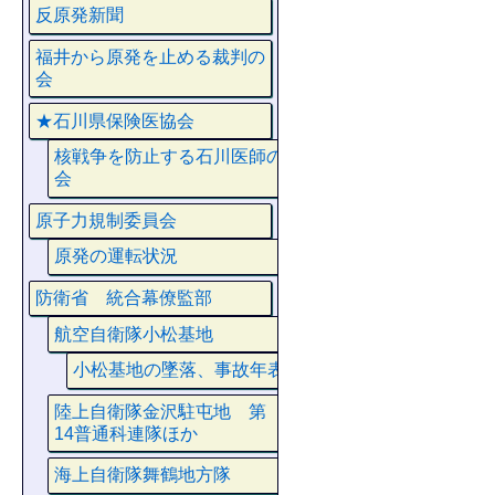
反原発新聞
福井から原発を止める裁判の
会
★石川県保険医協会
核戦争を防止する石川医師の
会
原子力規制委員会
原発の運転状況
防衛省 統合幕僚監部
航空自衛隊小松基地
小松基地の墜落、事故年表
陸上自衛隊金沢駐屯地 第
14普通科連隊ほか
海上自衛隊舞鶴地方隊