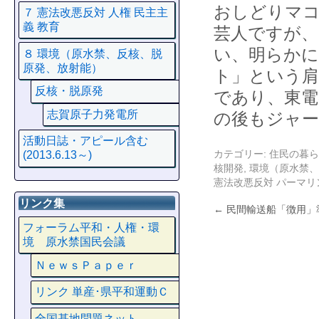
おしどりマ
７ 憲法改悪反対 人権 民主主
義 教育
芸人ですが、
い、明らか
８ 環境（原水禁、反核、脱
原発、放射能）
ト」という肩
反核・脱原発
であり、東電
志賀原子力発電所
の後もジャ
活動日誌・アピール含む
カテゴリー:
住民の暮ら
(2013.6.13～)
核開発
,
環境（原水禁、
憲法改悪反対
パーマリ
リンク集
←
民間輸送船「徴用」
フォーラム平和・人権・環
境 原水禁国民会議
ＮｅｗｓＰａｐｅｒ
リンク 単産･県平和運動Ｃ
全国基地問題ネット