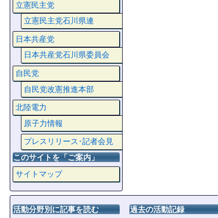
立憲民主党
立憲民主党石川県連
日本共産党
日本共産党石川県委員会
自民党
自民党改憲推進本部
北陸電力
原子力情報
プレスリリース･記者会見
このサイトを「ご案内」
サイトマップ
活動分野別に記事を読む
過去の活動記録