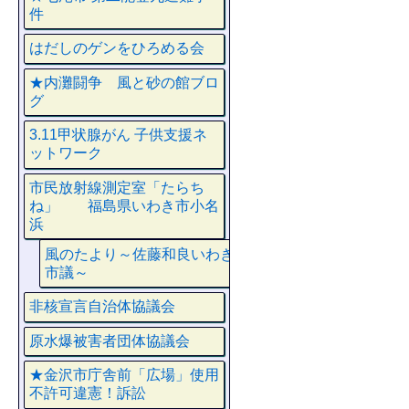
件
はだしのゲンをひろめる会
★内灘闘争 風と砂の館ブロ
グ
3.11甲状腺がん 子供支援ネ
ットワーク
市民放射線測定室「たらち
ね」 福島県いわき市小名
浜
風のたより～佐藤和良いわき
市議～
非核宣言自治体協議会
原水爆被害者団体協議会
★金沢市庁舎前「広場」使用
不許可違憲！訴訟