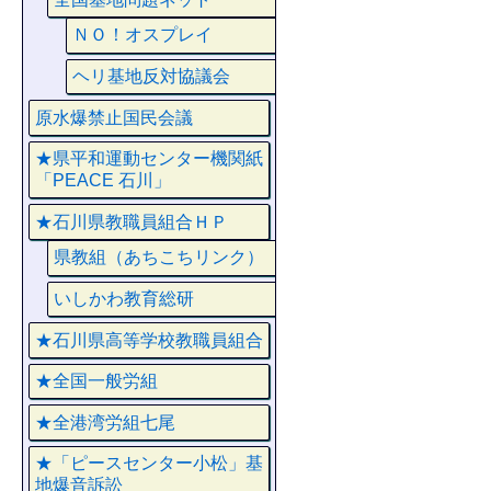
ＮＯ！オスプレイ
ヘリ基地反対協議会
原水爆禁止国民会議
★県平和運動センター機関紙
「PEACE 石川」
★石川県教職員組合ＨＰ
県教組（あちこちリンク）
いしかわ教育総研
★石川県高等学校教職員組合
★全国一般労組
★全港湾労組七尾
★「ピースセンター小松」基
地爆音訴訟