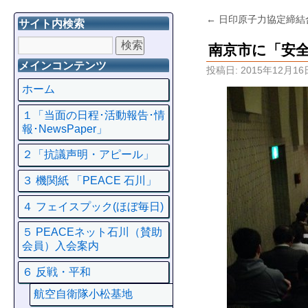
←
日印原子力協定締結
サイト内検索
南京市に「安
メインコンテンツ
投稿日:
2015年12月16
ホーム
１「当面の日程･活動報告･情
報･NewsPaper」
２「抗議声明・アピール」
３ 機関紙 「PEACE 石川」
４ フェイスプック(ほぼ毎日)
５ PEACEネット石川（賛助
会員）入会案内
６ 反戦・平和
航空自衛隊小松基地