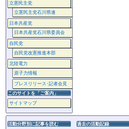
立憲民主党
立憲民主党石川県連
日本共産党
日本共産党石川県委員会
自民党
自民党改憲推進本部
北陸電力
原子力情報
プレスリリース･記者会見
このサイトを「ご案内」
サイトマップ
活動分野別に記事を読む
過去の活動記録