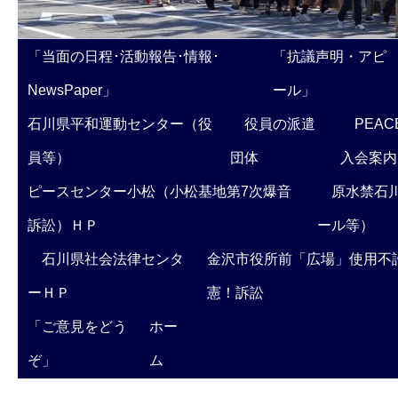
「当面の日程･活動報告･情報･
「抗議声明・アピ
NewsPaper」
ール」
石川県平和運動センター（役
役員の派遣
PEAC
員等）
団体
入会案内
ピースセンター小松（小松基地第7次爆音
原水禁石川
訴訟）ＨＰ
ール等）
石川県社会法律センタ
金沢市役所前「広場」使用不
ーＨＰ
憲！訴訟
「ご意見をどう
ホー
ぞ」
ム