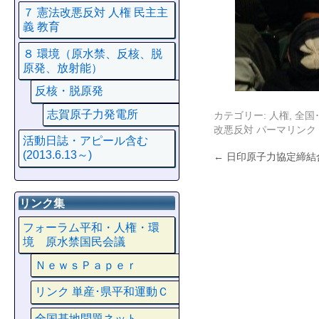
７ 憲法改悪反対 人権 民主主
義 教育
８ 環境（原水禁、反核、脱
原発、放射能）
反核・脱原発
志賀原子力発電所
カテゴリー:
人権
,
全国
改悪反対
パーマリンク
活動日誌・アピール含む
(2013.6.13～)
←
日印原子力協定締結
リンク集
フォーラム平和・人権・環
境 原水禁国民会議
ＮｅｗｓＰａｐｅｒ
リンク 単産･県平和運動Ｃ
全国基地問題ネット