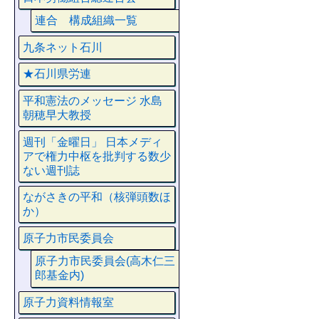
連合 構成組織一覧
九条ネット石川
★石川県労連
平和憲法のメッセージ 水島
朝穂早大教授
週刊「金曜日」 日本メディ
アで権力中枢を批判する数少
ない週刊誌
ながさきの平和（核弾頭数ほ
か）
原子力市民委員会
原子力市民委員会(高木仁三
郎基金内)
原子力資料情報室