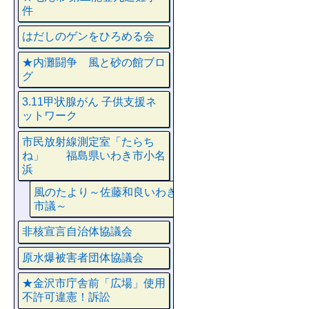
件
はだしのゲンをひろめる会
★内灘闘争 風と砂の館ブロ
グ
3.11甲状腺がん 子供支援ネ
ットワーク
市民放射線測定室「たらち
ね」 福島県いわき市小名
浜
風のたより～佐藤和良いわき
市議～
非核宣言自治体協議会
原水爆被害者団体協議会
★金沢市庁舎前「広場」使用
不許可違憲！訴訟