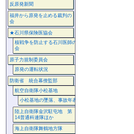
反原発新聞
福井から原発を止める裁判の
会
★石川県保険医協会
核戦争を防止する石川医師の
会
原子力規制委員会
原発の運転状況
防衛省 統合幕僚監部
航空自衛隊小松基地
小松基地の墜落、事故年表
陸上自衛隊金沢駐屯地 第
14普通科連隊ほか
海上自衛隊舞鶴地方隊