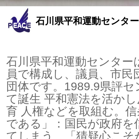
石川県平和運動センター
石川県平和運動センターは
員で構成し、議員、市民
団体です。1989.9県評セ
て誕生 平和憲法を活かし反
育 人権などを取組む。
である」：国民が政府を
てしまう、「猜疑心こそ