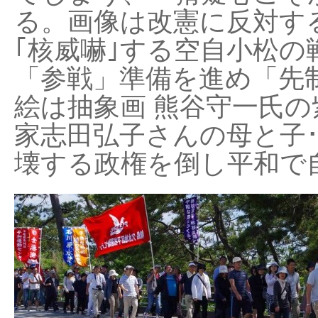
る。画像は改憲に反対する
｢核威嚇｣する空自小松の
「参戦」準備を進め「先
絵は抽象画 熊谷守一氏の
家志田弘子さんの母と子
壊する政権を倒し平和で