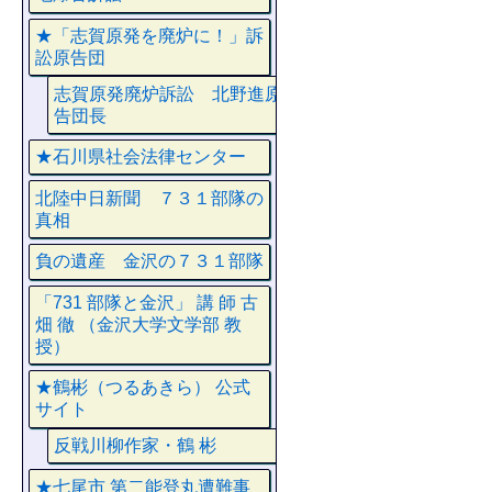
★「志賀原発を廃炉に！」訴
訟原告団
志賀原発廃炉訴訟 北野進原
告団長
★石川県社会法律センター
北陸中日新聞 ７３１部隊の
真相
負の遺産 金沢の７３１部隊
「731 部隊と金沢」 講 師 古
畑 徹 （金沢大学文学部 教
授）
★鶴彬（つるあきら） 公式
サイト
反戦川柳作家・鶴 彬
★七尾市 第二能登丸遭難事