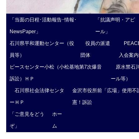
「当面の日程･活動報告･情報･
「抗議声明・アピ
NewsPaper」
ール」
石川県平和運動センター（役
役員の派遣
PEAC
員等）
団体
入会案内
ピースセンター小松（小松基地第7次爆音
原水禁石川
訴訟）ＨＰ
ール等）
石川県社会法律センタ
金沢市役所前「広場」使用不
ーＨＰ
憲！訴訟
「ご意見をどう
ホー
ぞ」
ム