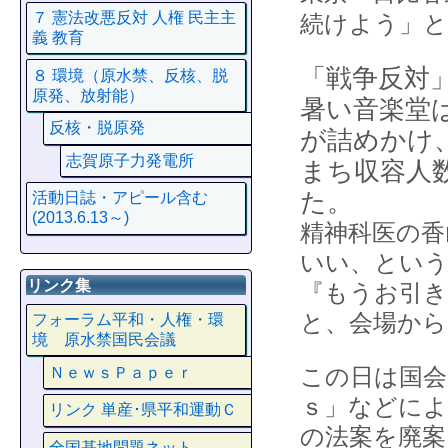
７ 憲法改悪反対 人権 民主主
続けよう」と
義 教育
「戦争反対
８ 環境（原水禁、反核、脱
原発、放射能）
暑い音楽堂
反核・脱原発
が詰めかけ
志賀原子力発電所
まち収容人
た。
活動日誌・アピール含む
(2013.6.13～)
精神科医の香
いい、という
リンク集
『もうお引
と、会場から
フォーラム平和・人権・環
境 原水禁国民会議
この日は国会
ＮｅｗｓＰａｐｅｒ
ｓ」などによ
リンク 単産･県平和運動Ｃ
の法案を廃案
全国基地問題ネット