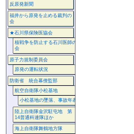
反原発新聞
福井から原発を止める裁判の
会
★石川県保険医協会
核戦争を防止する石川医師の
会
原子力規制委員会
原発の運転状況
防衛省 統合幕僚監部
航空自衛隊小松基地
小松基地の墜落、事故年表
陸上自衛隊金沢駐屯地 第
14普通科連隊ほか
海上自衛隊舞鶴地方隊