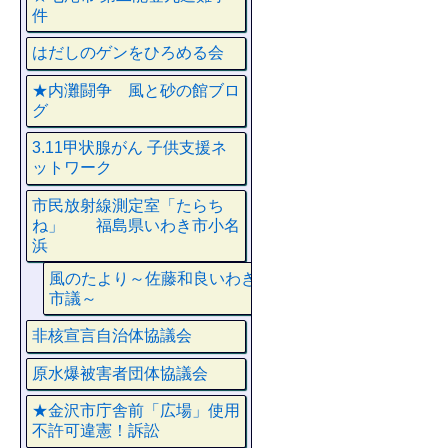
件
はだしのゲンをひろめる会
★内灘闘争 風と砂の館ブロ
グ
3.11甲状腺がん 子供支援ネ
ットワーク
市民放射線測定室「たらち
ね」 福島県いわき市小名
浜
風のたより～佐藤和良いわき
市議～
非核宣言自治体協議会
原水爆被害者団体協議会
★金沢市庁舎前「広場」使用
不許可違憲！訴訟