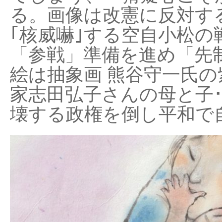
る。画像は改憲に反対する
｢核威嚇｣する空自小松の
「参戦」準備を進め「先
絵は抽象画 熊谷守一氏の
家志田弘子さんの母と子
壊する政権を倒し平和で