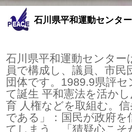
石川県平和運動センター
石川県平和運動センターは
員で構成し、議員、市民
団体です。1989.9県評セ
て誕生 平和憲法を活かし反
育 人権などを取組む。
である」：国民が政府を
てしまう、「猜疑心こそ