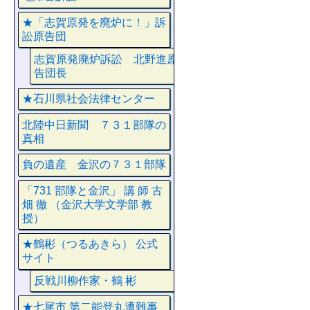
★「志賀原発を廃炉に！」訴
訟原告団
志賀原発廃炉訴訟 北野進原
告団長
★石川県社会法律センター
北陸中日新聞 ７３１部隊の
真相
負の遺産 金沢の７３１部隊
「731 部隊と金沢」 講 師 古
畑 徹 （金沢大学文学部 教
授）
★鶴彬（つるあきら） 公式
サイト
反戦川柳作家・鶴 彬
★七尾市 第二能登丸遭難事