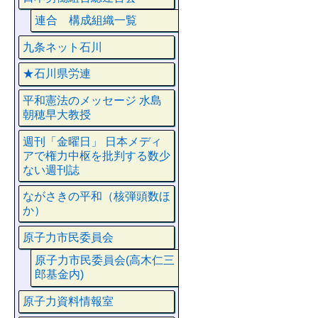
連合 構成組織一覧
九条ネット石川
★石川県労連
平和憲法のメッセージ 水島
朝穂早大教授
週刊「金曜日」 日本メディ
アで権力中枢を批判する数少
ない週刊誌
ながさきの平和（核弾頭数ほ
か）
原子力市民委員会
原子力市民委員会(高木仁三
郎基金内)
原子力資料情報室