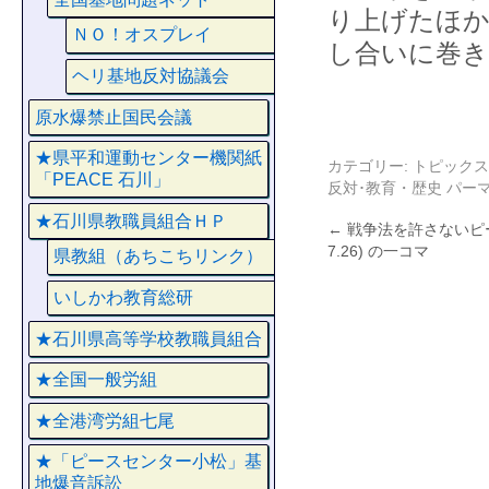
り上げたほか
ＮＯ！オスプレイ
し合いに巻
ヘリ基地反対協議会
原水爆禁止国民会議
★県平和運動センター機関紙
カテゴリー:
トピックス
「PEACE 石川」
反対･教育・歴史
パー
★石川県教職員組合ＨＰ
←
戦争法を許さないピー
7.26) の一コマ
県教組（あちこちリンク）
いしかわ教育総研
★石川県高等学校教職員組合
★全国一般労組
★全港湾労組七尾
★「ピースセンター小松」基
地爆音訴訟