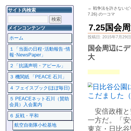
←
戦争法を許さないピー
サイト内検索
7.26) の一コマ
7.25国
メインコンテンツ
投稿日:
2015年7月29日
ホーム
国会周辺にデ
１「当面の日程･活動報告･情
報･NewsPaper」
２「抗議声明・アピール」
３ 機関紙 「PEACE 石川」
４ フェイスプック(ほぼ毎日)
５ PEACEネット石川（賛助
会員）入会案内
安倍政権と
６ 反戦・平和
一方だ。「安
航空自衛隊小松基地
東京・日比谷