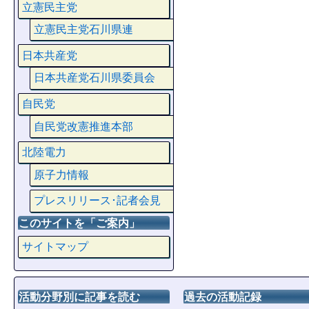
立憲民主党
立憲民主党石川県連
日本共産党
日本共産党石川県委員会
自民党
自民党改憲推進本部
北陸電力
原子力情報
プレスリリース･記者会見
このサイトを「ご案内」
サイトマップ
活動分野別に記事を読む
過去の活動記録