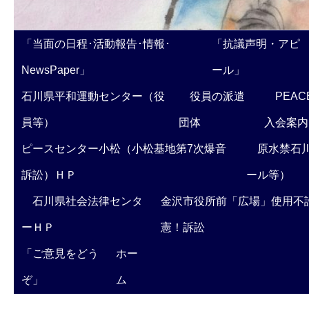
「当面の日程･活動報告･情報･
「抗議声明・アピ
NewsPaper」
ール」
石川県平和運動センター（役
役員の派遣
PEAC
員等）
団体
入会案内
ピースセンター小松（小松基地第7次爆音
原水禁石川
訴訟）ＨＰ
ール等）
石川県社会法律センタ
金沢市役所前「広場」使用不
ーＨＰ
憲！訴訟
「ご意見をどう
ホー
ぞ」
ム