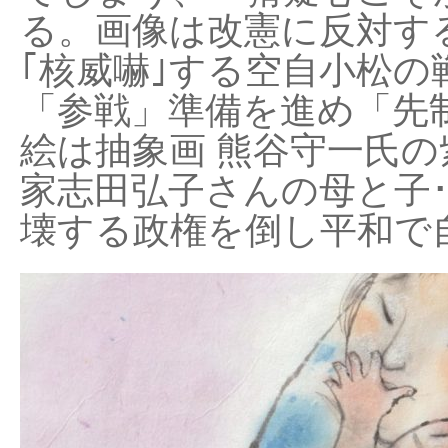
る。画像は改憲に反対する
｢核威嚇｣する空自小松の
「参戦」準備を進め「先
絵は抽象画 熊谷守一氏の
家志田弘子さんの母と子
壊する政権を倒し平和で