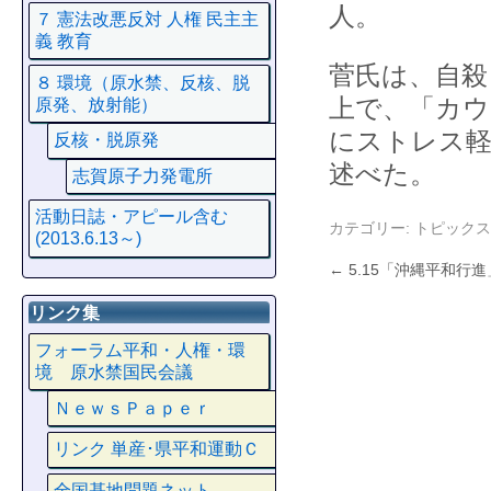
人。
７ 憲法改悪反対 人権 民主主
義 教育
菅氏は、自殺
８ 環境（原水禁、反核、脱
上で、「カウ
原発、放射能）
にストレス軽
反核・脱原発
述べた。
志賀原子力発電所
活動日誌・アピール含む
カテゴリー:
トピックス
(2013.6.13～)
←
5.15「沖縄平和行
リンク集
フォーラム平和・人権・環
境 原水禁国民会議
ＮｅｗｓＰａｐｅｒ
リンク 単産･県平和運動Ｃ
全国基地問題ネット