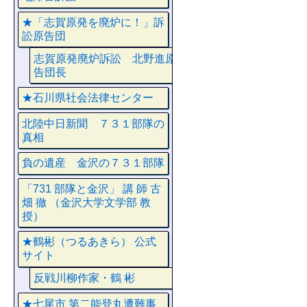
★「志賀原発を廃炉に！」訴
訟原告団
志賀原発廃炉訴訟 北野進原
告団長
★石川県社会法律センター
北陸中日新聞 ７３１部隊の
真相
負の遺産 金沢の７３１部隊
「731 部隊と金沢」 講 師 古
畑 徹 （金沢大学文学部 教
授）
★鶴彬（つるあきら） 公式
サイト
反戦川柳作家・鶴 彬
★七尾市 第二能登丸遭難事