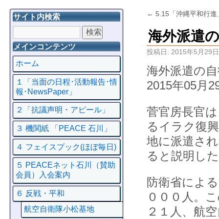
←
5.15「沖縄平和行
サイト内検索
海外派遣
メインコンテンツ
投稿日:
2015年5月29日
ホーム
海外派遣
１「当面の日程･活動報告･情
2015年05
報･NewsPaper」
菅官房長官は
２「抗議声明・アピール」
るイラク復興
３ 機関紙 「PEACE 石川」
地に派遣され
４ フェイスプック(ほぼ毎日)
ると説明した
５ PEACEネット石川（賛助
会員）入会案内
防衛省による
６ 反戦・平和
０００人。こ
２１人、航空
航空自衛隊小松基地