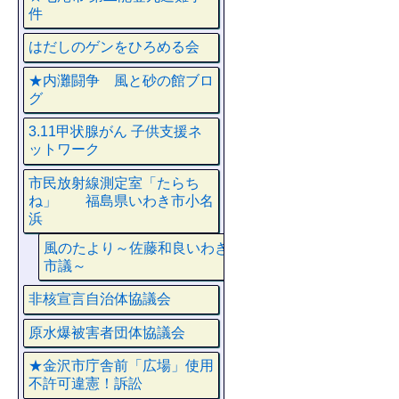
件
はだしのゲンをひろめる会
★内灘闘争 風と砂の館ブロ
グ
3.11甲状腺がん 子供支援ネ
ットワーク
市民放射線測定室「たらち
ね」 福島県いわき市小名
浜
風のたより～佐藤和良いわき
市議～
非核宣言自治体協議会
原水爆被害者団体協議会
★金沢市庁舎前「広場」使用
不許可違憲！訴訟