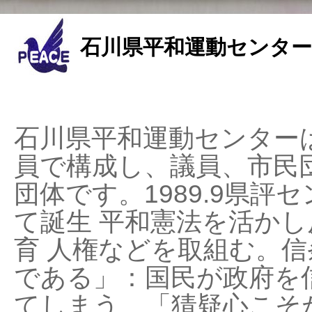
石川県平和運動センター
石川県平和運動センターは
員で構成し、議員、市民
団体です。1989.9県評セ
て誕生 平和憲法を活かし反
育 人権などを取組む。
である」：国民が政府を
てしまう、「猜疑心こそ