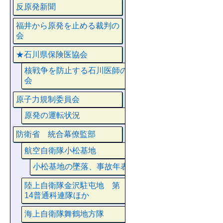
反原発新聞
福井から原発を止める裁判の
会
★石川県保険医協会
核戦争を防止する石川医師の
会
原子力規制委員会
原発の運転状況
防衛省 統合幕僚監部
航空自衛隊小松基地
小松基地の墜落、事故年表
陸上自衛隊金沢駐屯地 第
14普通科連隊ほか
海上自衛隊舞鶴地方隊