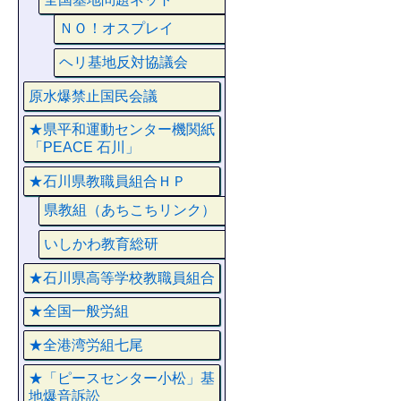
ＮＯ！オスプレイ
ヘリ基地反対協議会
原水爆禁止国民会議
★県平和運動センター機関紙
「PEACE 石川」
★石川県教職員組合ＨＰ
県教組（あちこちリンク）
いしかわ教育総研
★石川県高等学校教職員組合
★全国一般労組
★全港湾労組七尾
★「ピースセンター小松」基
地爆音訴訟