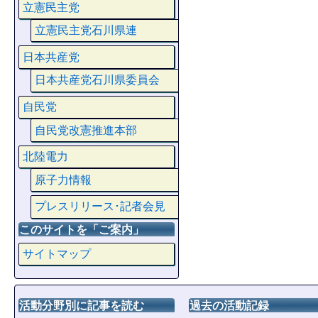
立憲民主党
立憲民主党石川県連
日本共産党
日本共産党石川県委員会
自民党
自民党改憲推進本部
北陸電力
原子力情報
プレスリリース･記者会見
このサイトを「ご案内」
サイトマップ
活動分野別に記事を読む
過去の活動記録