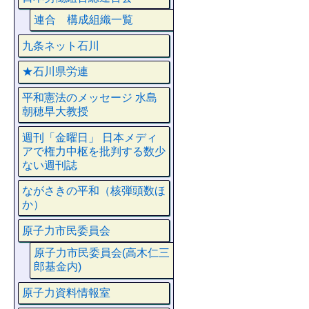
連合 構成組織一覧
九条ネット石川
★石川県労連
平和憲法のメッセージ 水島
朝穂早大教授
週刊「金曜日」 日本メディ
アで権力中枢を批判する数少
ない週刊誌
ながさきの平和（核弾頭数ほ
か）
原子力市民委員会
原子力市民委員会(高木仁三
郎基金内)
原子力資料情報室