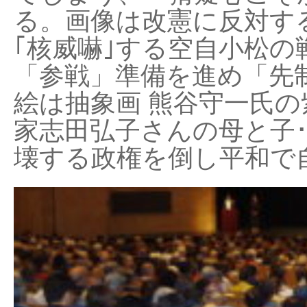
る。画像は改憲に反対する
｢核威嚇｣する空自小松の
「参戦」準備を進め「先
絵は抽象画 熊谷守一氏の
家志田弘子さんの母と子
壊する政権を倒し平和で