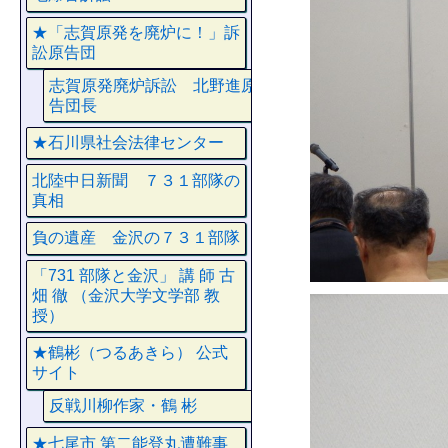
★「志賀原発を廃炉に！」訴
訟原告団
志賀原発廃炉訴訟 北野進原
告団長
★石川県社会法律センター
北陸中日新聞 ７３１部隊の
真相
負の遺産 金沢の７３１部隊
「731 部隊と金沢」 講 師 古
畑 徹 （金沢大学文学部 教
授）
★鶴彬（つるあきら） 公式
サイト
反戦川柳作家・鶴 彬
★七尾市 第二能登丸遭難事