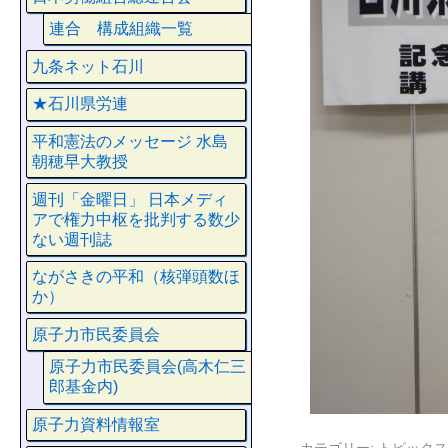
連合 構成組織一覧
九条ネット石川
★石川県労連
平和憲法のメッセージ 水島
朝穂早大教授
週刊「金曜日」 日本メディ
アで権力中枢を批判する数少
ない週刊誌
ながさきの平和（核弾頭数ほ
か）
原子力市民委員会
原子力市民委員会(高木仁三
郎基金内)
原子力資料情報室