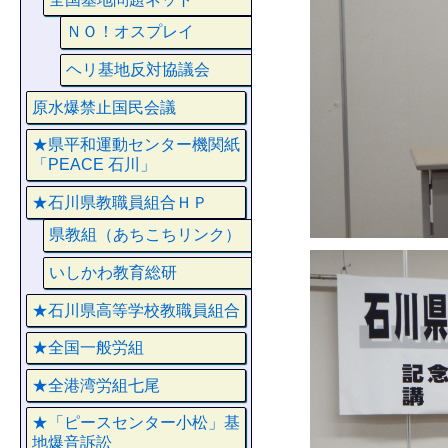
ＮＯ！オスプレイ
ヘリ基地反対協議会
原水爆禁止国民会議
★県平和運動センター機関紙
「PEACE 石川」
★石川県教職員組合ＨＰ
県教組（あちこちリンク）
いしかわ教育総研
★石川県高等学校教職員組合
★全国一般労組
★全港湾労組七尾
★「ピースセンター小松」基
地爆音訴訟