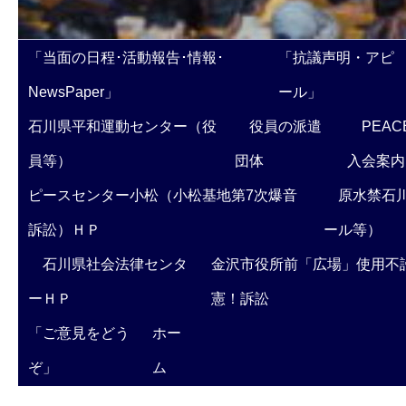
「当面の日程･活動報告･情報･
「抗議声明・アピ
NewsPaper」
ール」
石川県平和運動センター（役
役員の派遣
PEAC
員等）
団体
入会案内
ピースセンター小松（小松基地第7次爆音
原水禁石川
訴訟）ＨＰ
ール等）
石川県社会法律センタ
金沢市役所前「広場」使用不
ーＨＰ
憲！訴訟
「ご意見をどう
ホー
ぞ」
ム