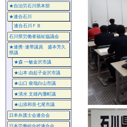
★自治労石川県本部
★連合石川
連合石川ＦＢ
石川県労働者福祉協議会
★連携･連帯議員 盛本芳久
県議
★森 一敏金沢市議
★山本 由起子金沢市議
★山口 俊哉白山市議
★清水 文雄内灘町議
★山添和良七尾市議
日本弁護士会連合会
日本労働組合総連合会