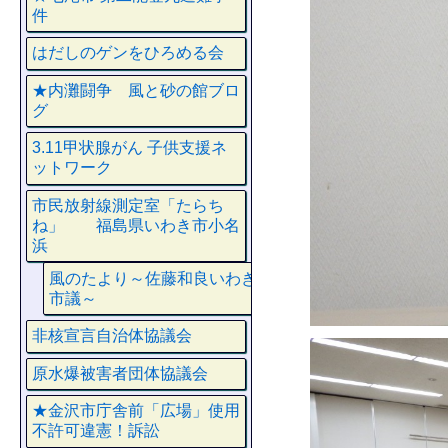
件
はだしのゲンをひろめる会
★内灘闘争 風と砂の館ブロ
グ
3.11甲状腺がん 子供支援ネ
ットワーク
市民放射線測定室「たらち
ね」 福島県いわき市小名
浜
風のたより～佐藤和良いわき
市議～
非核宣言自治体協議会
原水爆被害者団体協議会
★金沢市庁舎前「広場」使用
不許可違憲！訴訟