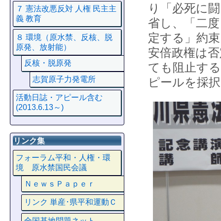
り「必死に闘
７ 憲法改悪反対 人権 民主主
義 教育
省し、「二度
定する」約束
８ 環境（原水禁、反核、脱
原発、放射能）
安倍政権は否
反核・脱原発
ても阻止する
志賀原子力発電所
ピールを採択
活動日誌・アピール含む
(2013.6.13～)
リンク集
フォーラム平和・人権・環
境 原水禁国民会議
ＮｅｗｓＰａｐｅｒ
リンク 単産･県平和運動Ｃ
全国基地問題ネット