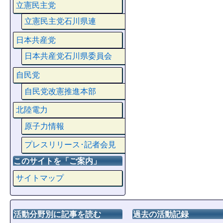
立憲民主党
立憲民主党石川県連
日本共産党
日本共産党石川県委員会
自民党
自民党改憲推進本部
北陸電力
原子力情報
プレスリリース･記者会見
このサイトを「ご案内」
サイトマップ
活動分野別に記事を読む
過去の活動記録