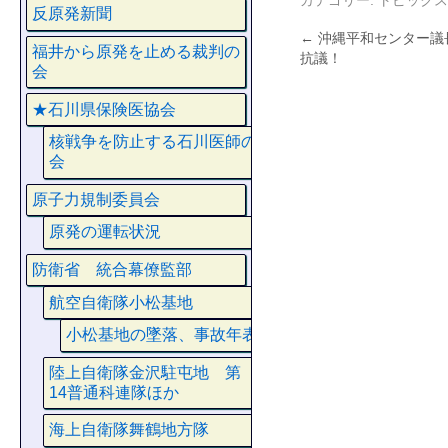
カテゴリー:
トピックス
反原発新聞
←
沖縄平和センター議
福井から原発を止める裁判の
抗議！
会
★石川県保険医協会
核戦争を防止する石川医師の
会
原子力規制委員会
原発の運転状況
防衛省 統合幕僚監部
航空自衛隊小松基地
小松基地の墜落、事故年表
陸上自衛隊金沢駐屯地 第
14普通科連隊ほか
海上自衛隊舞鶴地方隊