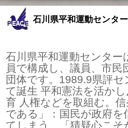
石川県平和運動センター
石川県平和運動センターは
員で構成し、議員、市民
団体です。1989.9県評セ
て誕生 平和憲法を活かし反
育 人権などを取組む。
である」：国民が政府を
てしまう、「猜疑心こそ