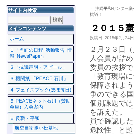
←
沖縄平和センター議
サイト内検索
抗議！
２０１５
メインコンテンツ
投稿日:
2015年2月24日
ホーム
２月２３日（
１「当面の日程･活動報告･情
報･NewsPaper」
人会員が詰め
委員の挨拶で
２「抗議声明・アピール」
「教育現場に
３ 機関紙 「PEACE 石川」
保障されよ
４ フェイスプック(ほぼ毎日)
争のできる
５ PEACEネット石川（賛助
個別課題では
会員）入会案内
を訴えた。「
６ 反戦・平和
員で確認した
航空自衛隊小松基地
危険性」と題