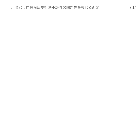
←
金沢市庁舎前広場行為不許可の問題性を報じる新聞
7.