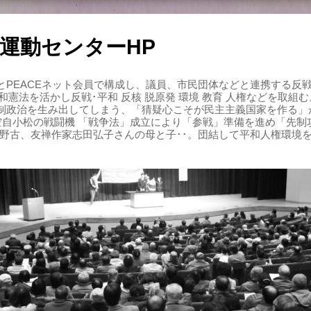
運動センターHP
PEACEネット会員で構成し、議員、市民団体などと連携する反戦・
 平和憲法を活かし反戦･平和 反核 脱原発 環境 教育 人権などを取
制政治を生み出してしまう、「猜疑心こそが民主主義国家を作る」
る空自小松の戦闘機 「戦争法」成立により「参戦」準備を進め「先
辺野古、友禅作家志田弘子さんの母と子･･。団結して平和人権環境