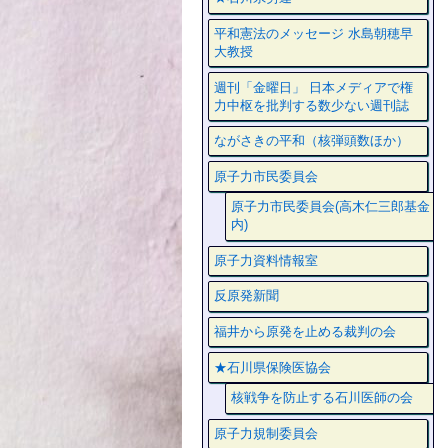
平和憲法のメッセージ 水島朝穂早
大教授
週刊「金曜日」 日本メディアで権
力中枢を批判する数少ない週刊誌
ながさきの平和（核弾頭数ほか）
原子力市民委員会
原子力市民委員会(高木仁三郎基金
内)
原子力資料情報室
反原発新聞
福井から原発を止める裁判の会
★石川県保険医協会
核戦争を防止する石川医師の会
原子力規制委員会