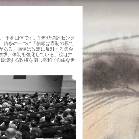
平和団体です。1989.9県評センタ
組む。信条の一つに「信頼は専制の親で
がある。画像は改憲に反対する集会
制攻撃」体制を強化している。絵は抽
を破壊する政権を倒し平和で自由な世