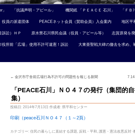
er」
「抗議声明・アピール」
機関紙 「ＰＥＡＣＥ 石川」
「ＦＢﾌｪ
役員の派遣団体
PEACEネット会員（賛助会員）入会案内
地区平
音訴訟）ＨＰ
原水禁石川県民会議（役員・アピール等）
志賀原発を
市役所前「広場」使用不許可違憲！訴訟
大東亜聖戦大碑の撤去を求め、
←
金沢市庁舎前広場行為不許可の問題性を報じる新聞
7.
「PEACE石川」ＮＯ４７の発行（集団的
集）
投稿日:
2014年7月13日
作成者:
県平和センター
印刷（peace石川ＮＯ４７（１～2頁）
カテゴリー:
住民の暮らしに直結する課題
,
反戦・平和
,
護憲・憲法改悪反対･