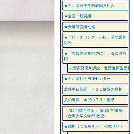
★石川県高等学校教職員組合
★全国一般労組
★全港湾労組七尾
★「ピースセンター小松」基地爆音
訴訟
★「志賀原発を廃炉に！」訴訟原告
団
志賀原発廃炉訴訟 北野進原告団長
★石川県社会法律センター
北陸中日新聞 ７３１部隊の真相
負の遺産 金沢の７３１部隊
「731 部隊と金沢」 講 師 古畑 徹
（金沢大学文学部 教授）
★鶴彬（つるあきら） 公式サイト