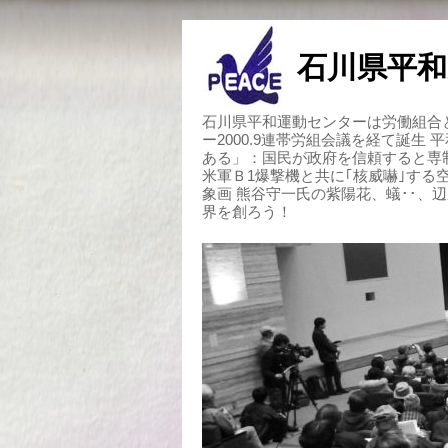
石川県平和
石川県平和運動センターは労働組合と
ー2000.9連帯労組会議を経て誕生
ある」：国民が政府を信頼すると専
米軍Ｂ1爆撃機と共に｢核威嚇｣す
象画 熊谷守一氏の紫陽花、蟻･･、
界を創ろう！