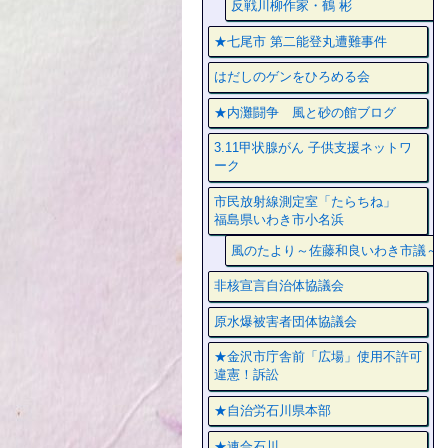
反戦川柳作家・鶴 彬
★七尾市 第二能登丸遭難事件
はだしのゲンをひろめる会
★内灘闘争 風と砂の館ブログ
3.11甲状腺がん 子供支援ネットワ
ーク
市民放射線測定室「たらちね」
福島県いわき市小名浜
風のたより～佐藤和良いわき市議～
非核宣言自治体協議会
原水爆被害者団体協議会
★金沢市庁舎前「広場」使用不許可
違憲！訴訟
★自治労石川県本部
★連合石川