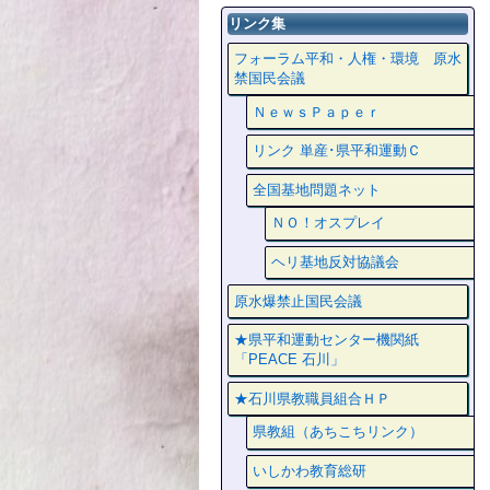
リンク集
フォーラム平和・人権・環境 原水
禁国民会議
ＮｅｗｓＰａｐｅｒ
リンク 単産･県平和運動Ｃ
全国基地問題ネット
ＮＯ！オスプレイ
ヘリ基地反対協議会
原水爆禁止国民会議
★県平和運動センター機関紙
「PEACE 石川」
★石川県教職員組合ＨＰ
県教組（あちこちリンク）
いしかわ教育総研