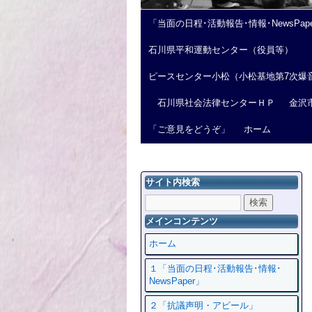
「当面の日程･活動報告･情報･NewsPap
石川県平和運動センター（役員等）
ピースセンター小松（小松基地第7次爆
石川県社会法律センターＨＰ
金沢
「ご意見をどうぞ」
ホーム
サイト内検索
メインコンテンツ
ホーム
１「当面の日程･活動報告･情報･
NewsPaper」
２「抗議声明・アピール」