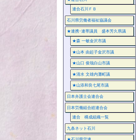
連合石川ＦＢ
石川県労働者福祉協議会
★連携･連帯議員 盛本芳久県議
★森 一敏金沢市議
★山本 由起子金沢市議
★山口 俊哉白山市議
★清水 文雄内灘町議
★山添和良七尾市議
日本弁護士会連合会
日本労働組合総連合会
連合 構成組織一覧
九条ネット石川
★石川県労連