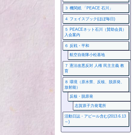
３ 機関紙 「PEACE 石川」
４ フェイスプック(ほぼ毎日)
５ PEACEネット石川（賛助会員）
入会案内
６ 反戦・平和
航空自衛隊小松基地
７ 憲法改悪反対 人権 民主主義 教
育
８ 環境（原水禁、反核、脱原発、
放射能）
反核・脱原発
志賀原子力発電所
活動日誌・アピール含む(2013.6.13
～)