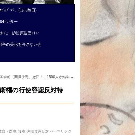
ｲｽﾌﾞｯｸ」(ほぼ毎日)
和センター
廃炉に！訴訟原告団ＨＰ
戦争の美化を許さない会
14国会前（閣議決定、撤回！）1500人が結集
→
自衛権の行使容認反対特
教育・歴史
,
護憲･憲法改悪反対
パーマリンク