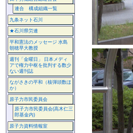
連合 構成組織一覧
九条ネット石川
★石川県労連
平和憲法のメッセージ 水島
朝穂早大教授
週刊「金曜日」 日本メディ
アで権力中枢を批判する数少
ない週刊誌
ながさきの平和（核弾頭数ほ
か）
原子力市民委員会
原子力市民委員会(高木仁三
郎基金内)
原子力資料情報室