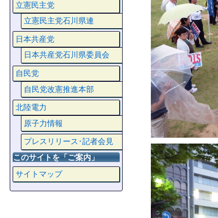
立憲民主党
立憲民主党石川県連
日本共産党
日本共産党石川県委員会
自民党
自民党改憲推進本部
北陸電力
原子力情報
プレスリリース･記者会見
このサイトを「ご案内」
サイトマップ