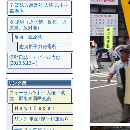
７ 憲法改悪反対 人権 民主主
義 教育
８ 環境（原水禁、反核、脱
原発、放射能）
反核・脱原発
志賀原子力発電所
活動日誌・アピール含む
(2013.6.13～)
リンク集
フォーラム平和・人権・環
境 原水禁国民会議
ＮｅｗｓＰａｐｅｒ
リンク 単産･県平和運動Ｃ
全国基地問題ネット