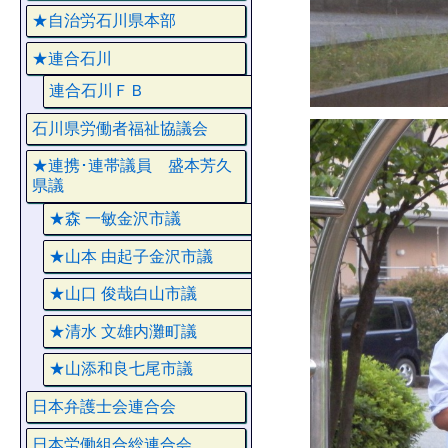
★自治労石川県本部
★連合石川
連合石川ＦＢ
石川県労働者福祉協議会
★連携･連帯議員 盛本芳久
県議
★森 一敏金沢市議
★山本 由起子金沢市議
★山口 俊哉白山市議
★清水 文雄内灘町議
★山添和良七尾市議
日本弁護士会連合会
日本労働組合総連合会