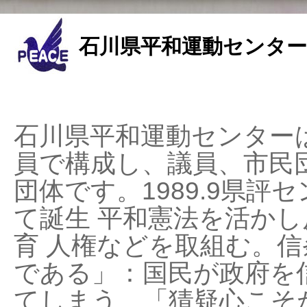
石川県平和運動センター
石川県平和運動センターは
員で構成し、議員、市民
団体です。1989.9県評セ
て誕生 平和憲法を活かし反
育 人権などを取組む。
である」：国民が政府を
てしまう、「猜疑心こそ