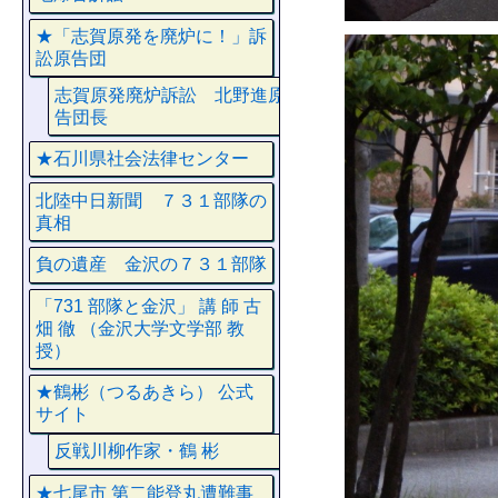
★「志賀原発を廃炉に！」訴
訟原告団
志賀原発廃炉訴訟 北野進原
告団長
★石川県社会法律センター
北陸中日新聞 ７３１部隊の
真相
負の遺産 金沢の７３１部隊
「731 部隊と金沢」 講 師 古
畑 徹 （金沢大学文学部 教
授）
★鶴彬（つるあきら） 公式
サイト
反戦川柳作家・鶴 彬
★七尾市 第二能登丸遭難事