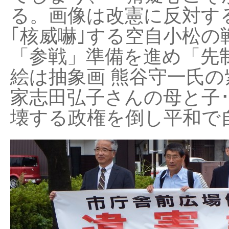
る。画像は改憲に反対する
｢核威嚇｣する空自小松の
「参戦」準備を進め「先
絵は抽象画 熊谷守一氏の
家志田弘子さんの母と子
壊する政権を倒し平和で