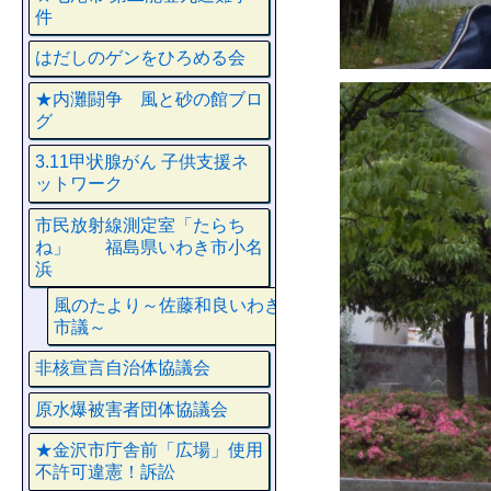
件
はだしのゲンをひろめる会
★内灘闘争 風と砂の館ブロ
グ
3.11甲状腺がん 子供支援ネ
ットワーク
市民放射線測定室「たらち
ね」 福島県いわき市小名
浜
風のたより～佐藤和良いわき
市議～
非核宣言自治体協議会
原水爆被害者団体協議会
★金沢市庁舎前「広場」使用
不許可違憲！訴訟