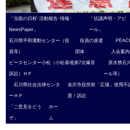
「当面の日程･活動報告･情報･
「抗議声明・アピ
NewsPaper」
ール」
石川県平和運動センター（役
役員の派遣
PEAC
員等）
団体
入会案内
ピースセンター小松（小松基地第7次爆音
原水禁石川
訴訟）ＨＰ
ール等）
石川県社会法律センタ
金沢市役所前「広場」使用不
ーＨＰ
憲！訴訟
「ご意見をどう
ホー
ぞ」
ム