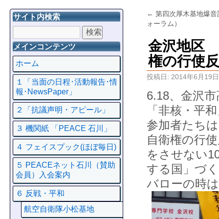
←
第四次厚木基地爆音
サイト内検索
ォーラム）
金沢地区 
メインコンテンツ
権の行使
ホーム
投稿日:
2014年6月19日
１「当面の日程･活動報告･情
報･NewsPaper」
6.18、金沢
「非核・平和
２「抗議声明・アピール」
参加者たちは
３ 機関紙 「PEACE 石川」
自衛権の行使
４ フェイスプック(ほぼ毎日)
をさせない1
５ PEACEネット石川（賛助
する国」づく
会員）入会案内
バローの時は
６ 反戦・平和
航空自衛隊小松基地