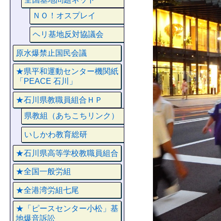
ＮＯ！オスプレイ
ヘリ基地反対協議会
原水爆禁止国民会議
★県平和運動センター機関紙
「PEACE 石川」
★石川県教職員組合ＨＰ
県教組（あちこちリンク）
いしかわ教育総研
★石川県高等学校教職員組合
★全国一般労組
★全港湾労組七尾
★「ピースセンター小松」基
地爆音訴訟