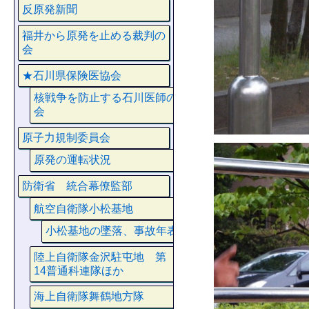
反原発新聞
福井から原発を止める裁判の
会
★石川県保険医協会
核戦争を防止する石川医師の
会
原子力規制委員会
原発の運転状況
防衛省 統合幕僚監部
航空自衛隊小松基地
小松基地の墜落、事故年表
陸上自衛隊金沢駐屯地 第
14普通科連隊ほか
海上自衛隊舞鶴地方隊