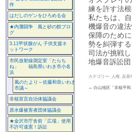
件
練を許す法根
はだしのゲンをひろめる会
私たちは、自
機爆音の違法
★内灘闘争 風と砂の館ブロ
グ
保障のために
勢を糾弾する
3.11甲状腺がん 子供支援ネ
ットワーク
司法が挑戦し
地爆音訴訟団
市民放射線測定室「たらち
ね」 福島県いわき市小名
浜
カテゴリー:
人権
,
反基
風のたより～佐藤和良いわき
←
白山地区「非核平和
市議～
非核宣言自治体協議会
原水爆被害者団体協議会
★金沢市庁舎前「広場」使用
不許可違憲！訴訟