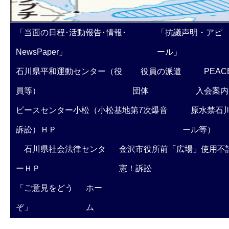
「当面の日程･活動報告･情報･
「抗議声明・アピ
NewsPaper」
ール」
石川県平和運動センター（役
役員の派遣
PEAC
員等）
団体
入会案内
ピースセンター小松（小松基地第7次爆音
原水禁石川
訴訟）ＨＰ
ール等）
石川県社会法律センタ
金沢市役所前「広場」使用不
ーＨＰ
憲！訴訟
「ご意見をどう
ホー
ぞ」
ム