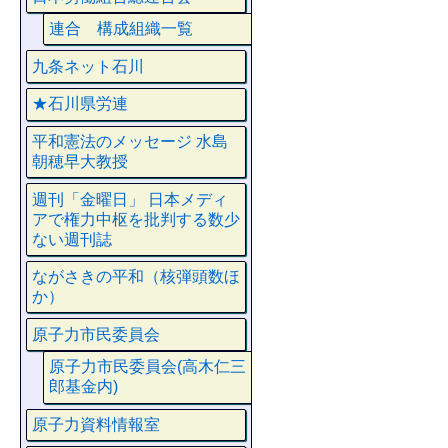
連合 構成組織一覧
九条ネット石川
★石川県労連
平和憲法のメッセージ 水島
朝穂早大教授
週刊「金曜日」 日本メディ
アで権力中枢を批判する数少
ない週刊誌
ながさきの平和（核弾頭数ほ
か）
原子力市民委員会
原子力市民委員会(高木仁三
郎基金内)
原子力資料情報室