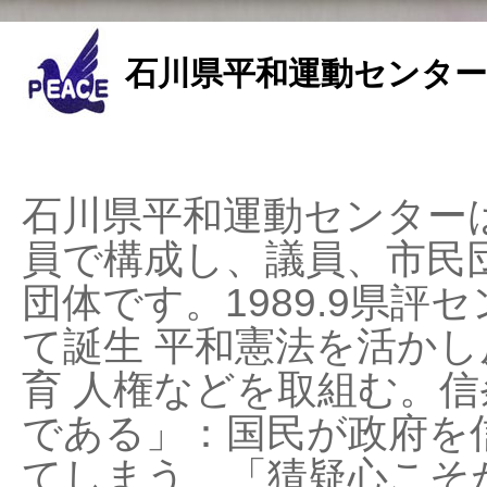
石川県平和運動センター
石川県平和運動センターは
員で構成し、議員、市民
団体です。1989.9県評セ
て誕生 平和憲法を活かし反
育 人権などを取組む。
である」：国民が政府を
てしまう、「猜疑心こそ