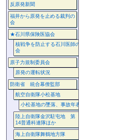
反原発新聞
福井から原発を止める裁判の
会
★石川県保険医協会
核戦争を防止する石川医師の
会
原子力規制委員会
原発の運転状況
防衛省 統合幕僚監部
航空自衛隊小松基地
小松基地の墜落、事故年表
陸上自衛隊金沢駐屯地 第
14普通科連隊ほか
海上自衛隊舞鶴地方隊