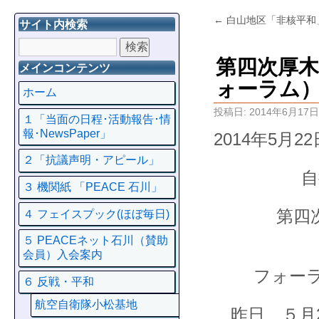
←
白山地区「非核平和
サイト内検索
第四次厚
メインコンテンツ
ォーラム
ホーム
投稿日:
2014年6月17日
１「当面の日程･活動報告･情
報･NewsPaper」
2014年5月22
２「抗議声明・アピール」
自
３ 機関紙 「PEACE 石川」
第四
４ フェイスプック(ほぼ毎日)
５ PEACEネット石川（賛助
会員）入会案内
フォー
６ 反戦・平和
航空自衛隊小松基地
昨日、５月2