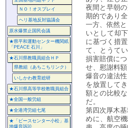
夜間と早朝の
ＮＯ！オスプレイ
期的であり全
ヘリ基地反対協議会
一方、依然と
原水爆禁止国民会議
いとして却下
に基づく措
★県平和運動センター機関紙
「PEACE 石川」
て、とうて
損害賠償につ
★石川県教職員組合ＨＰ
せ、慰謝料額
県教組（あちこちリンク）
爆音の違法性
いしかわ教育総研
を放置してき
★石川県高等学校教職員組合
額との比較な
★全国一般労組
だ。
第四次厚木基
★全港湾労組七尾
めに、航空機
★「ピースセンター小松」基
患、高度の睡
地爆音訴訟