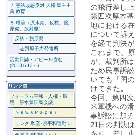
７ 憲法改悪反対 人権 民主主
の飛行差し止
義 教育
第四次厚木基
８ 環境（原水禁、反核、脱
地における在
原発、放射能）
について訴え
反核・脱原発
を経て判決が
志賀原子力発電所
これまで、原
活動日誌・アピール含む
が、裁判所は
(2013.6.13～)
ため民事訴訟
いても「国の
リンク集
けてきた。
今回、第四次
フォーラム平和・人権・環
境 原水禁国民会議
米軍機への滑
ＮｅｗｓＰａｐｅｒ
事訴訟に加え
21日の判決
リンク 単産･県平和運動Ｃ
あり、差し止
全国基地問題ネット