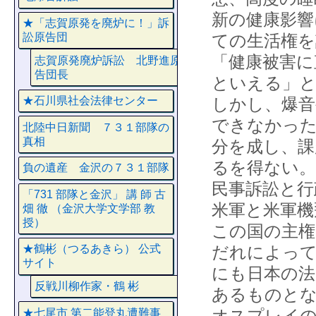
新の健康影響
★「志賀原発を廃炉に！」訴
訟原告団
ての生活権を
「健康被害に
志賀原発廃炉訴訟 北野進原
告団長
といえる」
しかし、爆音
★石川県社会法律センター
できなかった
北陸中日新聞 ７３１部隊の
真相
分を成し、課
るを得ない。
負の遺産 金沢の７３１部隊
民事訴訟と行
「731 部隊と金沢」 講 師 古
米軍と米軍機
畑 徹 （金沢大学文学部 教
授）
この国の主権
だれによって
★鶴彬（つるあきら） 公式
サイト
にも日本の法
反戦川柳作家・鶴 彬
あるものと
オスプレイの
★七尾市 第二能登丸遭難事