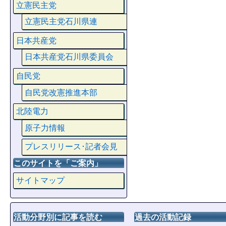
立憲民主党
立憲民主党石川県連
日本共産党
日本共産党石川県委員会
自民党
自民党改憲推進本部
北陸電力
原子力情報
プレスリリース･記者会見
このサイトを「ご案内」
サイトマップ
活動分野別に記事を読む
過去の活動記録