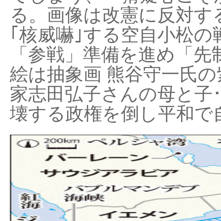
る。画像は改憲に反対する
｢核威嚇｣する空自小松の
「参戦」準備を進め「先
絵は抽象画 熊谷守一氏の
家志田弘子さんの母と子
壊する政権を倒し平和で