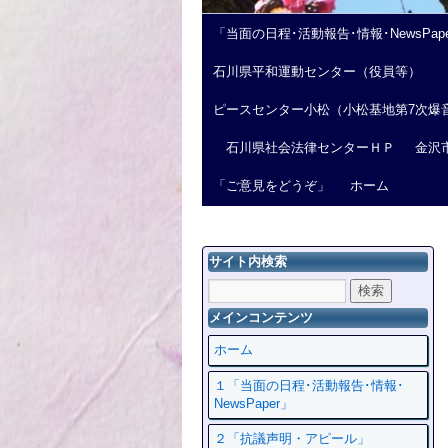
「当面の日程･活動報告･情報･NewsPap
石川県平和運動センター（役員等）
ピースセンター小松（小松基地第7次爆
石川県社会法律センターＨＰ
金沢
「ご意見をどうぞ」
ホーム
サイト内検索
メインコンテンツ
ホーム
１「当面の日程･活動報告･情報･
NewsPaper」
２「抗議声明・アピール」