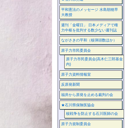
平和憲法のメッセージ 水島朝穂早
大教授
週刊「金曜日」 日本メディアで権
力中枢を批判する数少ない週刊誌
ながさきの平和（核弾頭数ほか）
原子力市民委員会
原子力市民委員会(高木仁三郎基金
内)
原子力資料情報室
反原発新聞
福井から原発を止める裁判の会
★石川県保険医協会
核戦争を防止する石川医師の会
原子力規制委員会