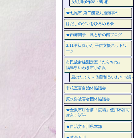
反戦川柳作家・鶴 彬
★七尾市 第二能登丸遭難事件
はだしのゲンをひろめる会
★内灘闘争 風と砂の館ブログ
3.11甲状腺がん 子供支援ネットワ
ーク
市民放射線測定室「たらちね」
福島県いわき市小名浜
風のたより～佐藤和良いわき市議～
非核宣言自治体協議会
原水爆被害者団体協議会
★金沢市庁舎前「広場」使用不許可
違憲！訴訟
★自治労石川県本部
★連合石川