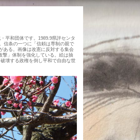
平和団体です。1989.9県評センタ
組む。信条の一つに「信頼は専制の親で
がある。画像は改憲に反対する集会
制攻撃」体制を強化している。絵は抽
を破壊する政権を倒し平和で自由な世