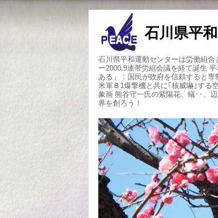
石川県平和
石川県平和運動センターは労働組合と
ー2000.9連帯労組会議を経て誕生
ある」：国民が政府を信頼すると専
米軍Ｂ1爆撃機と共に｢核威嚇｣す
象画 熊谷守一氏の紫陽花、蟻･･、
界を創ろう！