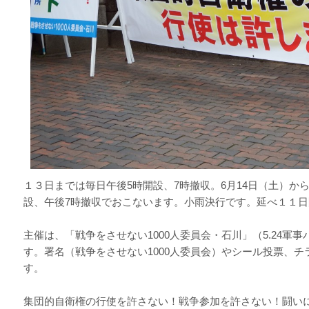
１３日までは毎日午後5時開設、7時撤収。6月14日（土）から
設、午後7時撤収でおこないます。小雨決行です。延べ１１
主催は、「戦争をさせない1000人委員会・石川」（5.24軍
す。署名（戦争をさせない1000人委員会）やシール投票、
す。
集団的自衛権の行使を許さない！戦争参加を許さない！闘い