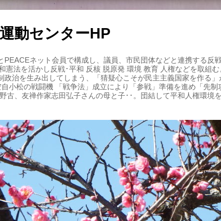
運動センターHP
PEACEネット会員で構成し、議員、市民団体などと連携する反戦・
 平和憲法を活かし反戦･平和 反核 脱原発 環境 教育 人権などを取
制政治を生み出してしまう、「猜疑心こそが民主主義国家を作る」
る空自小松の戦闘機 「戦争法」成立により「参戦」準備を進め「先
辺野古、友禅作家志田弘子さんの母と子･･。団結して平和人権環境