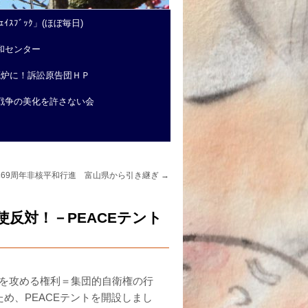
ｲｽﾌﾞｯｸ」(ほぼ毎日)
和センター
廃炉に！訴訟原告団ＨＰ
戦争の美化を許さない会
爆69周年非核平和行進 富山県から引き継ぎ
→
反対！－PEACEテント
他国を攻める権利＝集団的自衛権の行
め、PEACEテントを開設しまし