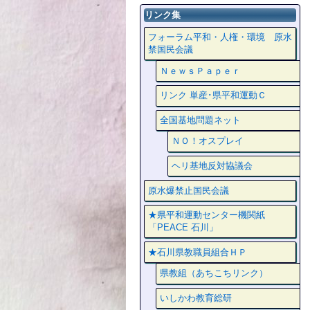
リンク集
フォーラム平和・人権・環境 原水
禁国民会議
ＮｅｗｓＰａｐｅｒ
リンク 単産･県平和運動Ｃ
全国基地問題ネット
ＮＯ！オスプレイ
ヘリ基地反対協議会
原水爆禁止国民会議
★県平和運動センター機関紙
「PEACE 石川」
★石川県教職員組合ＨＰ
県教組（あちこちリンク）
いしかわ教育総研