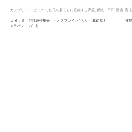
カテゴリー:
トピックス
,
住民の暮らしに直結する課題
,
反戦・平和
,
護憲･憲
←
６．５「沖縄連帯集会」～オスプレイいらない～北信越キ
被
ャラバンイン白山