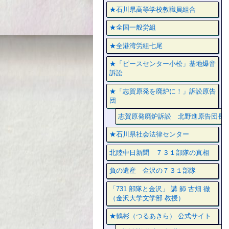
★石川県高等学校教職員組合
★全国一般労組
★全港湾労組七尾
★「ピースセンター小松」基地爆音
訴訟
★「志賀原発を廃炉に！」訴訟原告
団
志賀原発廃炉訴訟 北野進原告団長
★石川県社会法律センター
北陸中日新聞 ７３１部隊の真相
負の遺産 金沢の７３１部隊
「731 部隊と金沢」 講 師 古畑 徹
（金沢大学文学部 教授）
★鶴彬（つるあきら） 公式サイト