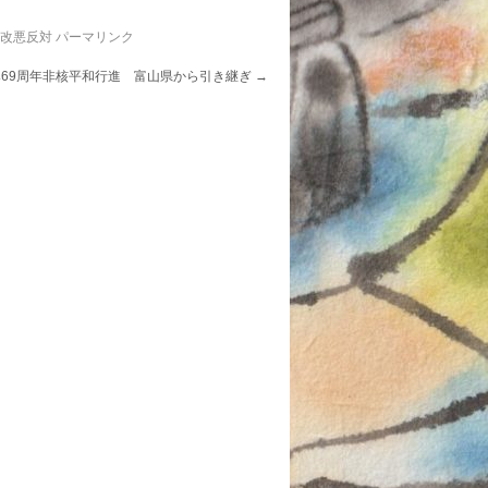
法改悪反対
パーマリンク
爆69周年非核平和行進 富山県から引き継ぎ
→