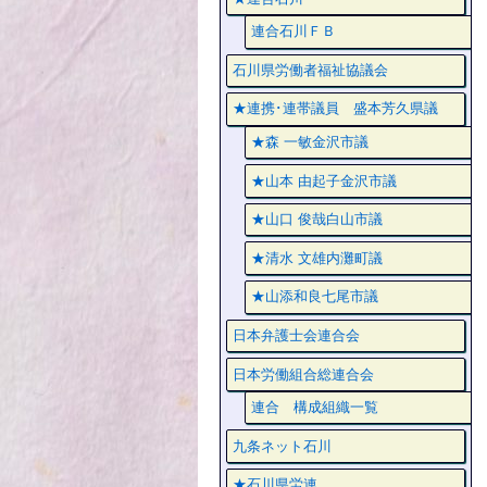
連合石川ＦＢ
石川県労働者福祉協議会
★連携･連帯議員 盛本芳久県議
★森 一敏金沢市議
★山本 由起子金沢市議
★山口 俊哉白山市議
★清水 文雄内灘町議
★山添和良七尾市議
日本弁護士会連合会
日本労働組合総連合会
連合 構成組織一覧
九条ネット石川
★石川県労連