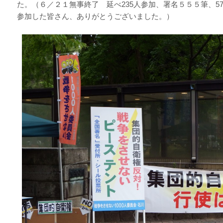
た。（６／２１無事終了 延べ235人参加、署名５５５筆、5
参加した皆さん、ありがとうございました。）