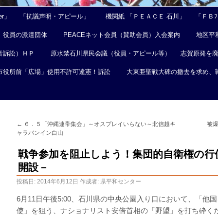
er」
「抗議声明・アピール」
機関紙 「ＰＥＡＣＥ 石川」
「ＦＢﾌｪ
役員の派遣団体
PEACEネット会員（賛助会員）入会案内
地区平
音訴訟）ＨＰ
原水禁石川県民会議（役員・アピール等）
志賀原発を
市役所前「広場」使用不許可違憲！訴訟
大東亜聖戦大碑の撤去を求め、
←
６．５「沖縄連帯集会」～オスプレイいらない～北信越キ
被
ャラバンイン白山
戦争参加を阻止しよう！集団的自衛権の行使
開設－
投稿日:
2014年6月12日
作成者:
県平和センター
6月11日午後5:00、石川県の中央公園入り口において、「
使」を狙う、ナショナリスト安倍首相の「野望」を打ち砕くた