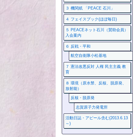
３ 機関紙 「PEACE 石川」
４ フェイスプック(ほぼ毎日)
５ PEACEネット石川（賛助会員）
入会案内
６ 反戦・平和
航空自衛隊小松基地
７ 憲法改悪反対 人権 民主主義 教
育
８ 環境（原水禁、反核、脱原発、
放射能）
反核・脱原発
志賀原子力発電所
活動日誌・アピール含む(2013.6.13
～)