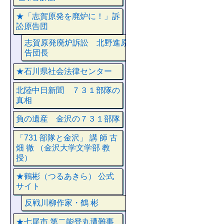
★「志賀原発を廃炉に！」訴
訟原告団
志賀原発廃炉訴訟 北野進原
告団長
★石川県社会法律センター
北陸中日新聞 ７３１部隊の
真相
負の遺産 金沢の７３１部隊
「731 部隊と金沢」 講 師 古
畑 徹 （金沢大学文学部 教
授）
★鶴彬（つるあきら） 公式
サイト
反戦川柳作家・鶴 彬
★七尾市 第二能登丸遭難事