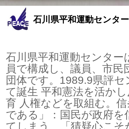
石川県平和運動センター
石川県平和運動センターは
員で構成し、議員、市民
団体です。1989.9県評セ
て誕生 平和憲法を活かし反
育 人権などを取組む。
である」：国民が政府を
てしまう、「猜疑心こそ