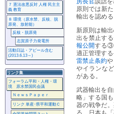
房長官
談話を
７ 憲法改悪反対 人権 民主主
原則では新た
義 教育
輸出を認める
８ 環境（原水禁、反核、脱
原発、放射能）
新原則は輸出
反核・脱原発
出を禁止する
志賀原子力発電所
報公開
する③
活動日誌・アピール含む
適正管理する
(2013.6.13～)
雷禁止条約
や
やイランな
リンク集
がある。
フォーラム平和・人権・環
境 原水禁国民会議
武器輸出を自
ＮｅｗｓＰａｐｅｒ
略」する国も
器の戦争だ。
リンク 単産･県平和運動Ｃ
る。日本も「
全国基地問題ネット