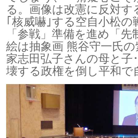
る。画像は改憲に反対する
｢核威嚇｣する空自小松の
「参戦」準備を進め「先
絵は抽象画 熊谷守一氏の
家志田弘子さんの母と子
壊する政権を倒し平和で