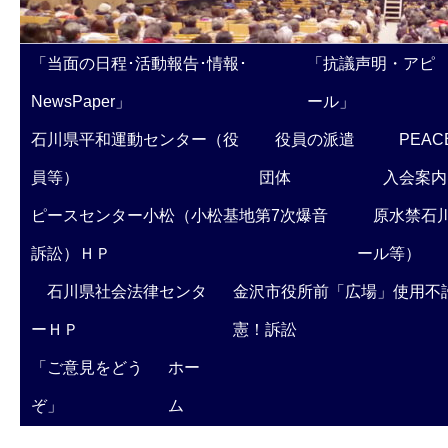
「当面の日程･活動報告･情報･
「抗議声明・アピ
NewsPaper」
ール」
石川県平和運動センター（役
役員の派遣
PEAC
員等）
団体
入会案内
ピースセンター小松（小松基地第7次爆音
原水禁石川
訴訟）ＨＰ
ール等）
石川県社会法律センタ
金沢市役所前「広場」使用不
ーＨＰ
憲！訴訟
「ご意見をどう
ホー
ぞ」
ム