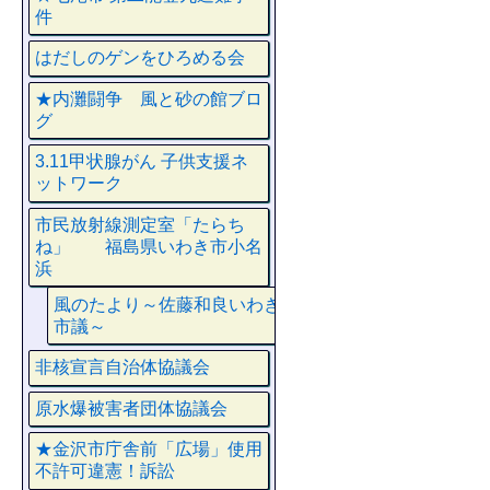
件
はだしのゲンをひろめる会
★内灘闘争 風と砂の館ブロ
グ
3.11甲状腺がん 子供支援ネ
ットワーク
市民放射線測定室「たらち
ね」 福島県いわき市小名
浜
風のたより～佐藤和良いわき
市議～
非核宣言自治体協議会
原水爆被害者団体協議会
★金沢市庁舎前「広場」使用
不許可違憲！訴訟