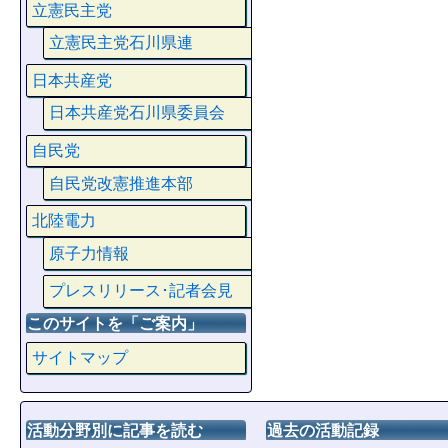
立憲民主党
立憲民主党石川県連
日本共産党
日本共産党石川県委員会
自民党
自民党改憲推進本部
北陸電力
原子力情報
プレスリリース･記者会見
このサイトを「ご案内」
サイトマップ
活動分野別に記事を読む
過去の活動記録