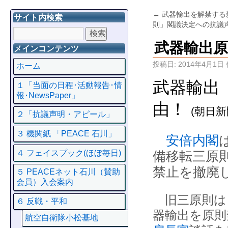
←
武器輸出を解禁する
サイト内検索
則」閣議決定への抗議
武器輸出
メインコンテンツ
投稿日:
2014年4月1日
ホーム
武器輸出
１「当面の日程･活動報告･情
報･NewsPaper」
由！
(朝日
２「抗議声明・アピール」
３ 機関紙 「PEACE 石川」
安倍内閣
４ フェイスプック(ほぼ毎日)
備移転三原
禁止を撤廃
５ PEACEネット石川（賛助
会員）入会案内
旧三原則は
６ 反戦・平和
器輸出を原則
航空自衛隊小松基地