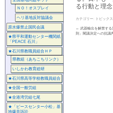
る行動と理念
ＮＯ！オスプレイ
ヘリ基地反対協議会
カテゴリー:
トピックス
原水爆禁止国民会議
←
武器輸出を解禁する
則」閣議決定への抗議
★県平和運動センター機関紙
「PEACE 石川」
★石川県教職員組合ＨＰ
県教組（あちこちリンク）
いしかわ教育総研
★石川県高等学校教職員組合
★全国一般労組
★全港湾労組七尾
★「ピースセンター小松」基
地爆音訴訟