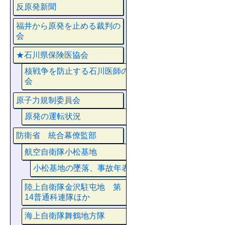
反原発新聞
福井から原発を止める裁判の
会
★石川県保険医協会
核戦争を防止する石川医師の
会
原子力規制委員会
原発の運転状況
防衛省 統合幕僚監部
航空自衛隊小松基地
小松基地の墜落、事故年表
陸上自衛隊金沢駐屯地 第
14普通科連隊ほか
海上自衛隊舞鶴地方隊