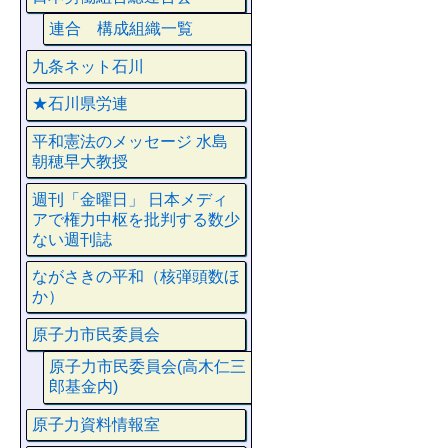
連合 構成組織一覧
九条ネット石川
★石川県労連
平和憲法のメッセージ 水島
朝穂早大教授
週刊「金曜日」 日本メディ
アで権力中枢を批判する数少
ない週刊誌
ながさきの平和（核弾頭数ほ
か）
原子力市民委員会
原子力市民委員会(高木仁三
郎基金内)
原子力資料情報室