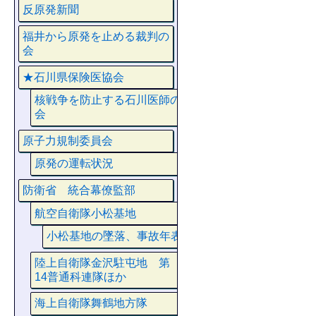
反原発新聞
福井から原発を止める裁判の
会
★石川県保険医協会
核戦争を防止する石川医師の
会
原子力規制委員会
原発の運転状況
防衛省 統合幕僚監部
航空自衛隊小松基地
小松基地の墜落、事故年表
陸上自衛隊金沢駐屯地 第
14普通科連隊ほか
海上自衛隊舞鶴地方隊