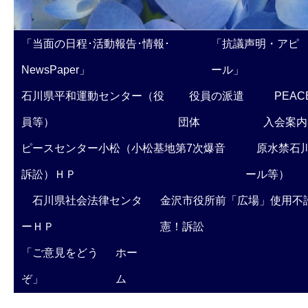
「当面の日程･活動報告･情報･
「抗議声明・アピ
NewsPaper」
ール」
石川県平和運動センター（役
役員の派遣
PEAC
員等）
団体
入会案内
ピースセンター小松（小松基地第7次爆音
原水禁石川
訴訟）ＨＰ
ール等）
石川県社会法律センタ
金沢市役所前「広場」使用不
ーＨＰ
憲！訴訟
「ご意見をどう
ホー
ぞ」
ム