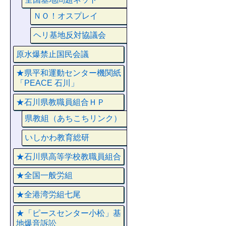
ＮＯ！オスプレイ
ヘリ基地反対協議会
原水爆禁止国民会議
★県平和運動センター機関紙
「PEACE 石川」
★石川県教職員組合ＨＰ
県教組（あちこちリンク）
いしかわ教育総研
★石川県高等学校教職員組合
★全国一般労組
★全港湾労組七尾
★「ピースセンター小松」基
地爆音訴訟