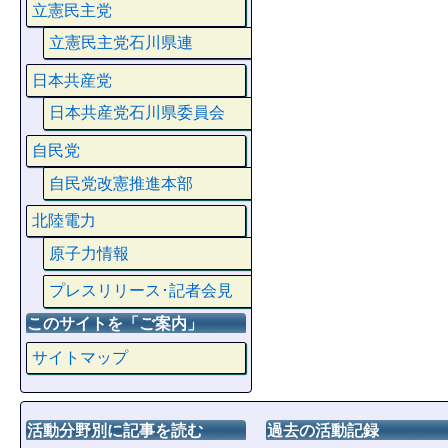
立憲民主党
立憲民主党石川県連
日本共産党
日本共産党石川県委員会
自民党
自民党改憲推進本部
北陸電力
原子力情報
プレスリリース･記者会見
このサイトを「ご案内」
サイトマップ
活動分野別に記事を読む
過去の活動記録