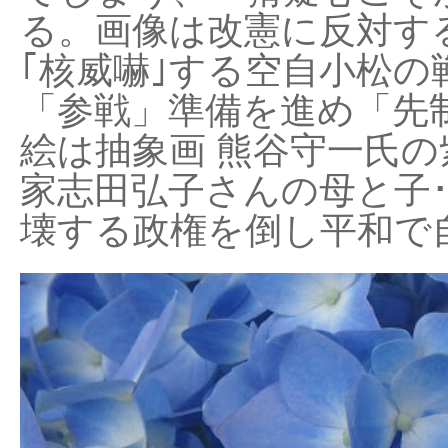
る。画像は改憲に反対する
｢核威嚇｣する空自小松の
「参戦」準備を進め「先
絵は抽象画 熊谷守一氏の
家志田弘子さんの母と子
壊する政権を倒し平和で