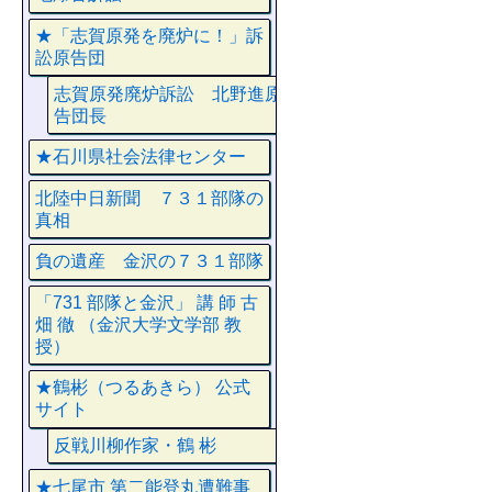
★「志賀原発を廃炉に！」訴
訟原告団
志賀原発廃炉訴訟 北野進原
告団長
★石川県社会法律センター
北陸中日新聞 ７３１部隊の
真相
負の遺産 金沢の７３１部隊
「731 部隊と金沢」 講 師 古
畑 徹 （金沢大学文学部 教
授）
★鶴彬（つるあきら） 公式
サイト
反戦川柳作家・鶴 彬
★七尾市 第二能登丸遭難事