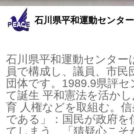
石川県平和運動センター
石川県平和運動センターは
員で構成し、議員、市民
団体です。1989.9県評セ
て誕生 平和憲法を活かし反
育 人権などを取組む。
である」：国民が政府を
てしまう、「猜疑心こそ