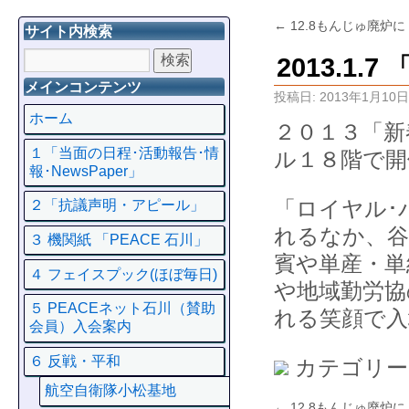
←
12.8もんじゅ廃炉
サイト内検索
2013.1
メインコンテンツ
投稿日:
2013年1月10日
ホーム
２０１３「新
１「当面の日程･活動報告･情
ル１８階で開
報･NewsPaper」
「ロイヤル･
２「抗議声明・アピール」
れるなか、谷
３ 機関紙 「PEACE 石川」
賓や単産・単
４ フェイスプック(ほぼ毎日)
や地域勤労協
５ PEACEネット石川（賛助
れる笑顔で入
会員）入会案内
６ 反戦・平和
カテゴリー
航空自衛隊小松基地
←
12.8もんじゅ廃炉