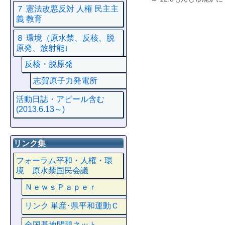
７ 憲法改悪反対 人権 民主主
義 教育
８ 環境（原水禁、反核、脱
原発、放射能）
反核・脱原発
志賀原子力発電所
活動日誌・アピール含む
(2013.6.13～)
リンク集
フォーラム平和・人権・環
境 原水禁国民会議
ＮｅｗｓＰａｐｅｒ
リンク 単産･県平和運動Ｃ
全国基地問題ネット