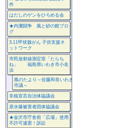
件
はだしのゲンをひろめる会
★内灘闘争 風と砂の館ブロ
グ
3.11甲状腺がん 子供支援ネ
ットワーク
市民放射線測定室「たらち
ね」 福島県いわき市小名
浜
風のたより～佐藤和良いわき
市議～
非核宣言自治体協議会
原水爆被害者団体協議会
★金沢市庁舎前「広場」使用
不許可違憲！訴訟