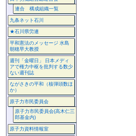
連合 構成組織一覧
九条ネット石川
★石川県労連
平和憲法のメッセージ 水島
朝穂早大教授
週刊「金曜日」 日本メディ
アで権力中枢を批判する数少
ない週刊誌
ながさきの平和（核弾頭数ほ
か）
原子力市民委員会
原子力市民委員会(高木仁三
郎基金内)
原子力資料情報室