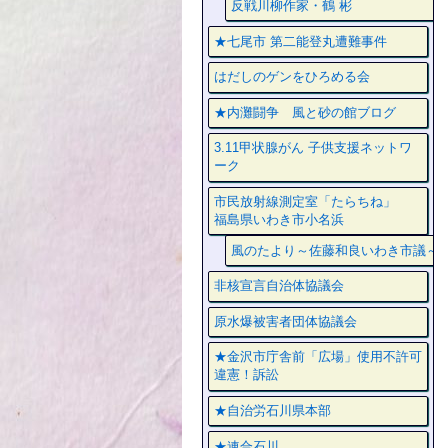
反戦川柳作家・鶴 彬
★七尾市 第二能登丸遭難事件
はだしのゲンをひろめる会
★内灘闘争 風と砂の館ブログ
3.11甲状腺がん 子供支援ネットワ
ーク
市民放射線測定室「たらちね」
福島県いわき市小名浜
風のたより～佐藤和良いわき市議～
非核宣言自治体協議会
原水爆被害者団体協議会
★金沢市庁舎前「広場」使用不許可
違憲！訴訟
★自治労石川県本部
★連合石川