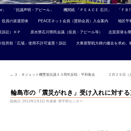
er」
「抗議声明・アピール」
機関紙 「ＰＥＡＣＥ 石川」
「ＦＢﾌｪ
役員の派遣団体
PEACEネット会員（賛助会員）入会案内
地区平
音訴訟）ＨＰ
原水禁石川県民会議（役員・アピール等）
志賀原発を
市役所前「広場」使用不許可違憲！訴訟
大東亜聖戦大碑の撤去を求め、
←
２．８ジェット機墜落抗議４３周年反戦・平和集会
２月２５日（
輪島市の「震災がれき」受け入れに対する
投稿日:
2012年2月3日
作成者:
県平和センター
２０１２年