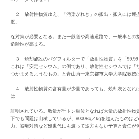
２ 放射性物質ゆえ、「汚染がれき」の搬出・搬入には運
度」
な対策が必要となる。また一般道や高速道路で、一般車との
危険性が高まる。
３ 焼却施設のバグフィルターで「放射性物質」を「99.9
これは「安定セシウム」の例であり、放射性セシウムでは「
つかまえるようなもの」と青山貞一東京都市大学大学院教授
４ 放射性物質の含有量が少量であっても、焼却灰となれ
は
証明されている。数量が千トン単位となれば大量の放射性物質が焼
下でも問題は山積しているが、8000Bq／kgを超えたもの
力、被曝対策など幾世代にも渡って途方もない予算と責任が