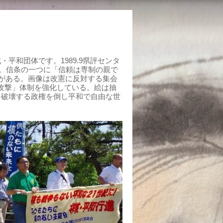
平和団体です。1989.9県評センタ
組む。信条の一つに「信頼は専制の親で
がある。画像は改憲に反対する集会
制攻撃」体制を強化している。絵は抽
を破壊する政権を倒し平和で自由な世