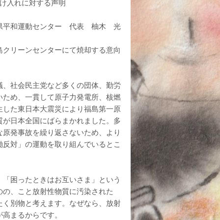
れに対する声明
 代表 柚木 光
島クリーンセンターにて焼却する意向
議、社会民主党など多くの団体、勤労
いため、一貫して原子力発電所、核燃
生した東日本大震災により福島第一原
質が日本全国にばらまかれました。多
な原発事故を繰り返さないため、より
働反対」の運動を取り組んでいるとこ
」「困ったときはお互いさま」という
のの、こと放射性物質に汚染された
たく別物と考えます。なぜなら、放射
が高まるからです。