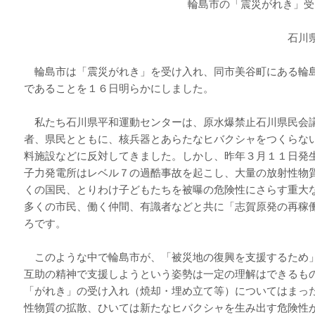
輪島市の「震災がれき」受け入
石川県平和運動センター
輪島市は「震災がれき」を受け入れ、同市美谷町にある輪
であることを１６日明らかにしました。
私たち石川県平和運動センターは、原水爆禁止石川県民会
者、県民とともに、核兵器とあらたなヒバクシャをつくらな
料施設などに反対してきました。しかし、昨年３月１１日発
子力発電所はレベル７の過酷事故を起こし、大量の放射性物
くの国民、とりわけ子どもたちを被曝の危険性にさらす重大
多くの市民、働く仲間、有識者などと共に「志賀原発の再稼
ろです。
このような中で輪島市が、「被災地の復興を支援するため
互助の精神で支援しようという姿勢は一定の理解はできるも
「がれき」の受け入れ（焼却・埋め立て等）についてはまっ
性物質の拡散、ひいては新たなヒバクシャを生み出す危険性