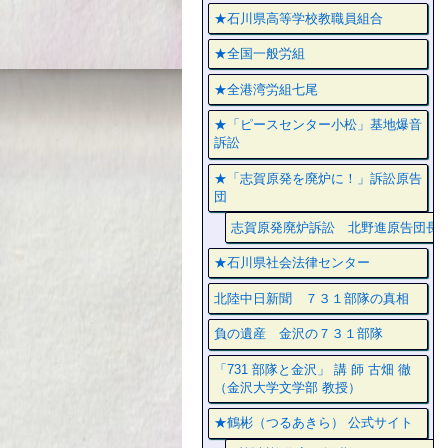
★石川県高等学校教職員組合
★全国一般労組
★全港湾労組七尾
★「ピースセンター小松」基地爆音
訴訟
★「志賀原発を廃炉に！」訴訟原告
団
志賀原発廃炉訴訟 北野進原告団長
★石川県社会法律センター
北陸中日新聞 ７３１部隊の真相
負の遺産 金沢の７３１部隊
「731 部隊と金沢」 講 師 古畑 徹
（金沢大学文学部 教授）
★鶴彬（つるあきら） 公式サイト