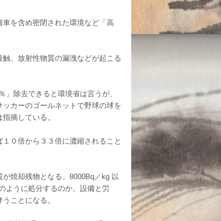
搬車を含め密閉された環境など「高
接触、放射性物質の漏洩などが起こる
9％」除去できると環境省は言うが、
サッカーのゴールネットで野球の球を
は指摘している。
ば１０倍から３３倍に濃縮されること
却残物となる。8000Bq／kg 以
はどのように処分するのか。設備と労
伴うことになる。