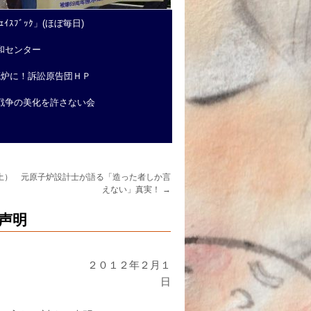
ｲｽﾌﾞｯｸ」(ほぼ毎日)
和センター
廃炉に！訴訟原告団ＨＰ
戦争の美化を許さない会
土） 元原子炉設計士が語る「造った者しか言
えない」真実！
→
声明
２月１
日