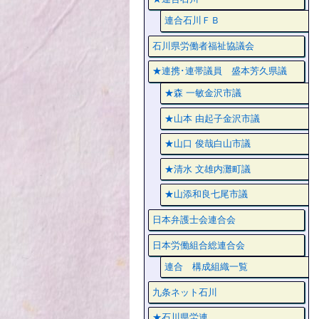
連合石川ＦＢ
石川県労働者福祉協議会
★連携･連帯議員 盛本芳久県議
★森 一敏金沢市議
★山本 由起子金沢市議
★山口 俊哉白山市議
★清水 文雄内灘町議
★山添和良七尾市議
日本弁護士会連合会
日本労働組合総連合会
連合 構成組織一覧
九条ネット石川
★石川県労連