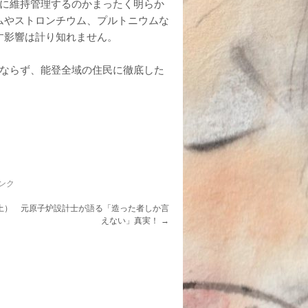
に維持管理するのかまったく明らか
ムやストロンチウム、プルトニウムな
す影響は計り知れません。
みならず、能登全域の住民に徹底した
ンク
土） 元原子炉設計士が語る「造った者しか言
えない」真実！
→