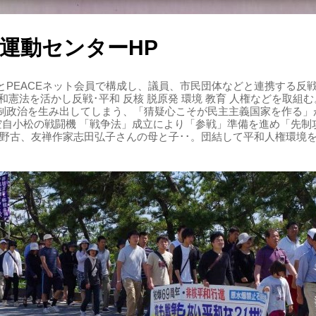
運動センターHP
PEACEネット会員で構成し、議員、市民団体などと連携する反戦・
 平和憲法を活かし反戦･平和 反核 脱原発 環境 教育 人権などを取
制政治を生み出してしまう、「猜疑心こそが民主主義国家を作る」
る空自小松の戦闘機 「戦争法」成立により「参戦」準備を進め「先
辺野古、友禅作家志田弘子さんの母と子･･。団結して平和人権環境