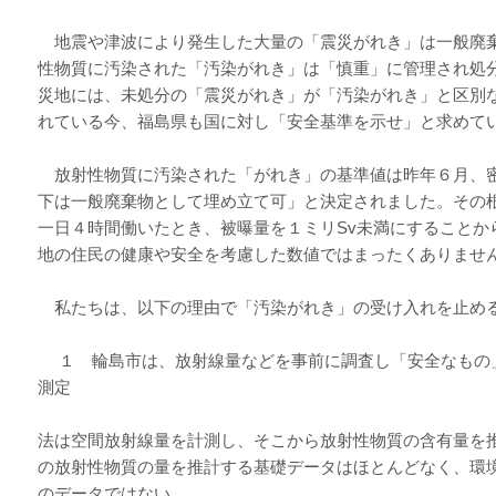
地震や津波により発生した大量の「震災がれき」は一般廃
性物質に汚染された「汚染がれき」は「慎重」に管理され処
災地には、未処分の「震災がれき」が「汚染がれき」と区別
れている今、福島県も国に対し「安全基準を示せ」と求めて
放射性物質に汚染された「がれき」の基準値は昨年６月、密室の
下は一般廃棄物として埋め立て可」と決定されました。その
一日４時間働いたとき、被曝量を１ミリSv未満にすることか
地の住民の健康や安全を考慮した数値ではまったくありませ
私たちは、以下の理由で「汚染がれき」の受け入れを止め
１ 輪島市は、放射線量などを事前に調査し「安全なもの
測定
法は空間放射線量を計測し、そこから放射性物質の含有量を
の放射性物質の量を推計する基礎データはほとんどなく、環
のデータではない。