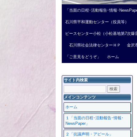
「当面の日程･活動報告･情報･NewsPap
石川県平和運動センター（役員等）
ピースセンター小松（小松基地第7次爆
石川県社会法律センターＨＰ
金沢
「ご意見をどうぞ」
ホーム
サイト内検索
メインコンテンツ
ホーム
１「当面の日程･活動報告･情報･
NewsPaper」
２「抗議声明・アピール」