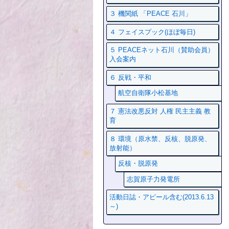
３ 機関紙 「PEACE 石川」
４ フェイスプック(ほぼ毎日)
５ PEACEネット石川（賛助会員）
入会案内
６ 反戦・平和
航空自衛隊小松基地
７ 憲法改悪反対 人権 民主主義 教
育
８ 環境（原水禁、反核、脱原発、
放射能）
反核・脱原発
志賀原子力発電所
活動日誌・アピール含む(2013.6.13
～)