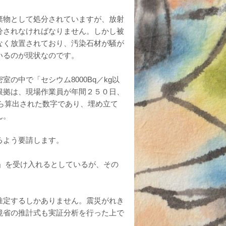
棄物として処分されていますが、放射
分されなければなりません。しかし被
なく放置されており、汚染石材が騒が
いるのが現状なのです。
中で「セシウム8000Bq／kg以
根拠は、現場作業員が年間２５０日、
ら算出された数字であり、埋め立て
ん。
るよう要請します。
」を受け入れるとしているが、その
推定するしかありません。震災がれき
境省の推計式も実証分析を行った上で