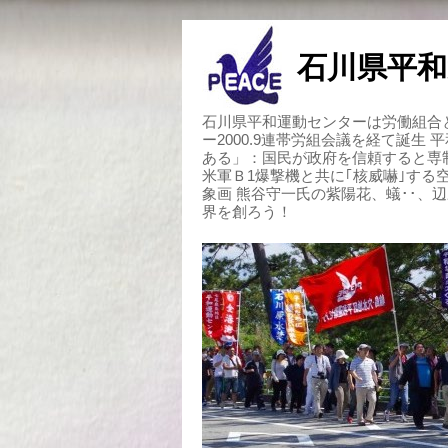
石川県平和
石川県平和運動センターは労働組合と
ー2000.9連帯労組会議を経て誕生
ある」：国民が政府を信頼すると専
米軍Ｂ1爆撃機と共に｢核威嚇｣す
象画 熊谷守一氏の紫陽花、蟻･･、
界を創ろう！