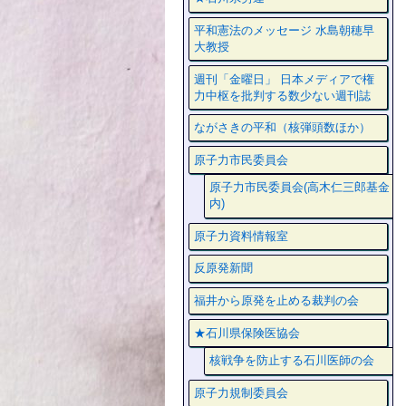
平和憲法のメッセージ 水島朝穂早
大教授
週刊「金曜日」 日本メディアで権
力中枢を批判する数少ない週刊誌
ながさきの平和（核弾頭数ほか）
原子力市民委員会
原子力市民委員会(高木仁三郎基金
内)
原子力資料情報室
反原発新聞
福井から原発を止める裁判の会
★石川県保険医協会
核戦争を防止する石川医師の会
原子力規制委員会