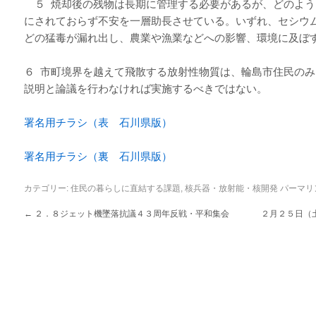
５ 焼却後の残物は長期に管理する必要があるが、どのよう
にされておらず不安を一層助長させている。いずれ、セシウ
どの猛毒が漏れ出し、農業や漁業などへの影響、環境に及ぼ
６ 市町境界を越えて飛散する放射性物質は、輪島市住民の
説明と論議を行わなければ実施するべきではない。
署名用チラシ（表 石川県版）
署名用チラシ（裏 石川県版）
カテゴリー:
住民の暮らしに直結する課題
,
核兵器・放射能・核開発
パーマリ
←
２．８ジェット機墜落抗議４３周年反戦・平和集会
２月２５日（