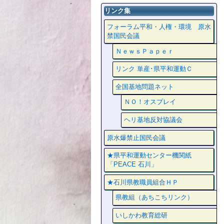
リンク集
フォーラム平和・人権・環境 原水
禁国民会議
ＮｅｗｓＰａｐｅｒ
リンク 単産･県平和運動Ｃ
全国基地問題ネット
ＮＯ！オスプレイ
ヘリ基地反対協議会
原水爆禁止国民会議
★県平和運動センター機関紙
「PEACE 石川」
★石川県教職員組合ＨＰ
県教組（あちこちリンク）
いしかわ教育総研