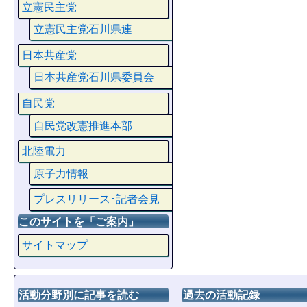
立憲民主党
立憲民主党石川県連
日本共産党
日本共産党石川県委員会
自民党
自民党改憲推進本部
北陸電力
原子力情報
プレスリリース･記者会見
このサイトを「ご案内」
サイトマップ
活動分野別に記事を読む
過去の活動記録