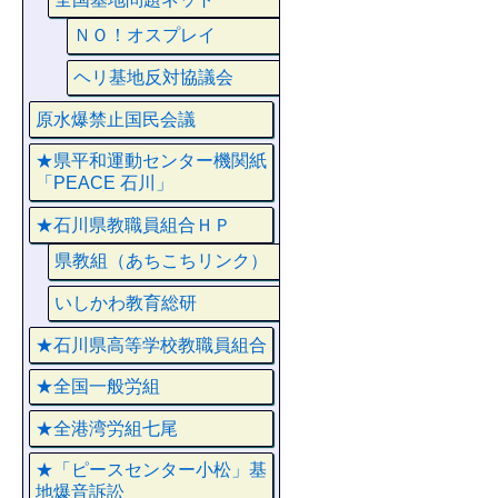
ＮＯ！オスプレイ
ヘリ基地反対協議会
原水爆禁止国民会議
★県平和運動センター機関紙
「PEACE 石川」
★石川県教職員組合ＨＰ
県教組（あちこちリンク）
いしかわ教育総研
★石川県高等学校教職員組合
★全国一般労組
★全港湾労組七尾
★「ピースセンター小松」基
地爆音訴訟