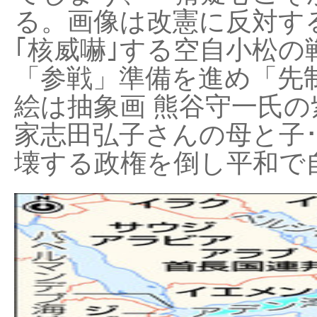
る。画像は改憲に反対する
｢核威嚇｣する空自小松の
「参戦」準備を進め「先
絵は抽象画 熊谷守一氏の
家志田弘子さんの母と子
壊する政権を倒し平和で