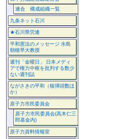
連合 構成組織一覧
九条ネット石川
★石川県労連
平和憲法のメッセージ 水島
朝穂早大教授
週刊「金曜日」 日本メディ
アで権力中枢を批判する数少
ない週刊誌
ながさきの平和（核弾頭数ほ
か）
原子力市民委員会
原子力市民委員会(高木仁三
郎基金内)
原子力資料情報室