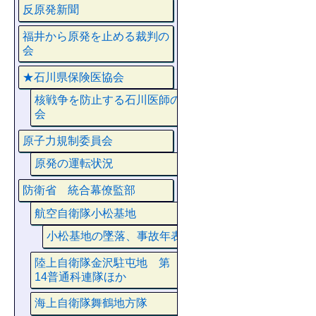
反原発新聞
福井から原発を止める裁判の
会
★石川県保険医協会
核戦争を防止する石川医師の
会
原子力規制委員会
原発の運転状況
防衛省 統合幕僚監部
航空自衛隊小松基地
小松基地の墜落、事故年表
陸上自衛隊金沢駐屯地 第
14普通科連隊ほか
海上自衛隊舞鶴地方隊