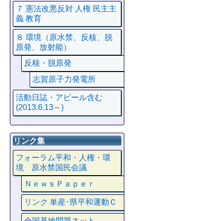
７ 憲法改悪反対 人権 民主主
義 教育
８ 環境（原水禁、反核、脱
原発、放射能）
反核・脱原発
志賀原子力発電所
活動日誌・アピール含む
(2013.6.13～)
リンク集
フォーラム平和・人権・環
境 原水禁国民会議
ＮｅｗｓＰａｐｅｒ
リンク 単産･県平和運動Ｃ
全国基地問題ネット