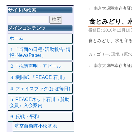
←
南京大虐殺幸存者証
サイト内検索
食とみどり、
メインコンテンツ
投稿日:
2010年12月10
ホーム
食とみどり、水を守
１「当面の日程･活動報告･情
カテゴリー:
環境（原水
報･NewsPaper」
←
南京大虐殺幸存者証
２「抗議声明・アピール」
３ 機関紙 「PEACE 石川」
４ フェイスプック(ほぼ毎日)
５ PEACEネット石川（賛助
会員）入会案内
６ 反戦・平和
航空自衛隊小松基地