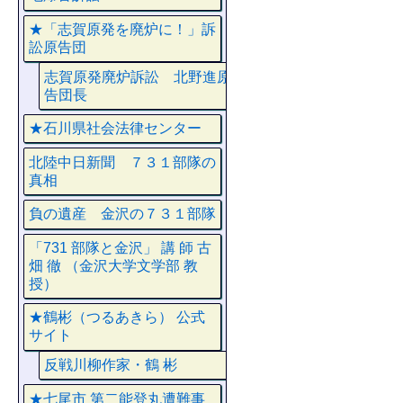
★「志賀原発を廃炉に！」訴
訟原告団
志賀原発廃炉訴訟 北野進原
告団長
★石川県社会法律センター
北陸中日新聞 ７３１部隊の
真相
負の遺産 金沢の７３１部隊
「731 部隊と金沢」 講 師 古
畑 徹 （金沢大学文学部 教
授）
★鶴彬（つるあきら） 公式
サイト
反戦川柳作家・鶴 彬
★七尾市 第二能登丸遭難事