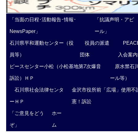
「当面の日程･活動報告･情報･
「抗議声明・アピ
NewsPaper」
ール」
石川県平和運動センター（役
役員の派遣
PEAC
員等）
団体
入会案内
ピースセンター小松（小松基地第7次爆音
原水禁石川
訴訟）ＨＰ
ール等）
石川県社会法律センタ
金沢市役所前「広場」使用不
ーＨＰ
憲！訴訟
「ご意見をどう
ホー
ぞ」
ム