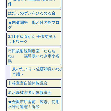
件
はだしのゲンをひろめる会
★内灘闘争 風と砂の館ブロ
グ
3.11甲状腺がん 子供支援ネ
ットワーク
市民放射線測定室「たらち
ね」 福島県いわき市小名
浜
風のたより～佐藤和良いわき
市議～
非核宣言自治体協議会
原水爆被害者団体協議会
★金沢市庁舎前「広場」使用
不許可違憲！訴訟