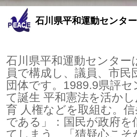
石川県平和運動センター
石川県平和運動センターは
員で構成し、議員、市民
団体です。1989.9県評セ
て誕生 平和憲法を活かし反
育 人権などを取組む。
である」：国民が政府を
てしまう、「猜疑心こそ