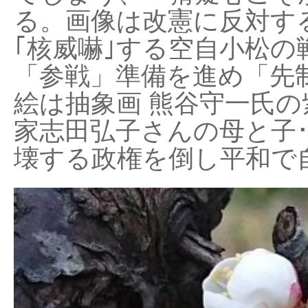
る。画像は改憲に反対する
｢核威嚇｣する空自小松の
「参戦」準備を進め「先
絵は抽象画 熊谷守一氏の
家志田弘子さんの母と子
壊する政権を倒し平和で