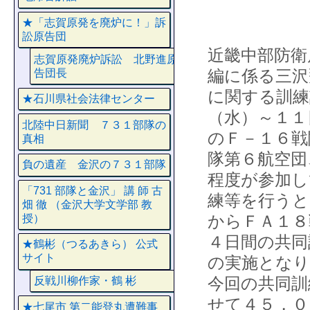
★「志賀原発を廃炉に！」訴
訟原告団
近畿中部防衛
志賀原発廃炉訴訟 北野進原
編に係る三沢
告団長
に関する訓練
★石川県社会法律センター
（水）～１１
北陸中日新聞 ７３１部隊の
のＦ－１６戦
真相
隊第６航空団
負の遺産 金沢の７３１部隊
程度が参加し
「731 部隊と金沢」 講 師 古
練等を行うと
畑 徹 （金沢大学文学部 教
からＦＡ１８
授）
４日間の共同
★鶴彬（つるあきら） 公式
サイト
の実施となり
今回の共同訓
反戦川柳作家・鶴 彬
せて４５，０
★七尾市 第二能登丸遭難事