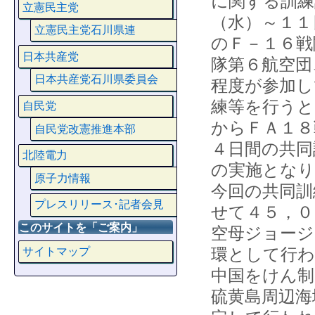
に関する訓練
立憲民主党
（水）～１１
立憲民主党石川県連
のＦ－１６戦
日本共産党
隊第６航空団
日本共産党石川県委員会
程度が参加し
練等を行うと
自民党
からＦＡ１８
自民党改憲推進本部
４日間の共同
北陸電力
の実施となり
原子力情報
今回の共同訓
プレスリリース･記者会見
せて４５，０
このサイトを「ご案内」
空母ジョージ
環として行わ
サイトマップ
中国をけん制
硫黄島周辺海