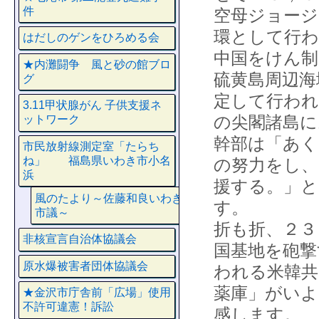
件
空母ジョージ
環として行わ
はだしのゲンをひろめる会
中国をけん制
★内灘闘争 風と砂の館ブロ
硫黄島周辺海
グ
定して行わ
3.11甲状腺がん 子供支援ネ
の尖閣諸島に
ットワーク
幹部は「あく
市民放射線測定室「たらち
ね」 福島県いわき市小名
の努力をし、
浜
援する。」と
風のたより～佐藤和良いわき
す。
市議～
折も折、２３
非核宣言自治体協議会
国基地を砲撃
原水爆被害者団体協議会
われる米韓共
薬庫」がいよ
★金沢市庁舎前「広場」使用
不許可違憲！訴訟
感します。