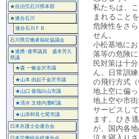
私たちは、こ
★自治労石川県本部
まれることを
★連合石川
危険性をさら
連合石川ＦＢ
せん。
石川県労働者福祉協議会
小松基地にお
★連携･連帯議員 盛本芳久
落等の危険に
県議
民対策は十分
★森 一敏金沢市議
ん。日常訓練
★山本 由起子金沢市議
の飛行方式（
地上空に偏っ
★山口 俊哉白山市議
地上空や市街
★清水 文雄内灘町議
サービスして
★山添和良七尾市議
ます。ひき逃
日本弁護士会連合会
が、国内各地
泣き寝入りさ
日本労働組合総連合会