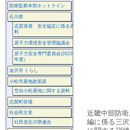
防衛監察本部ホットライン
石川県
志賀原発 安全協定に係る資
料
原子力環境安全管理協議会
原子力安全専門委員会(2023
年度）
金沢市 くらし
小松市基地政策課
空自小松基地に関する資料
志賀町役場
近畿中部防衛
社会民主党
編に係る三沢
社民党石川県連合