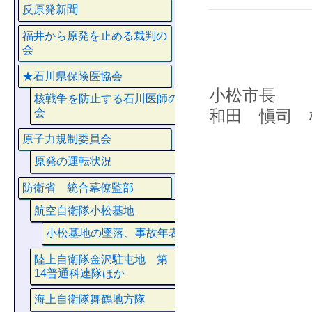
反原発新聞
福井から原発を止める裁判の
会
★石川県保険医協会
小松市長
核戦争を防止する石川医師の
和田 愼司 
会
原子力規制委員会
原発の運転状況
防衛省 統合幕僚監部
航空自衛隊小松基地
小松基地の墜落、事故年表
陸上自衛隊金沢駐屯地 第
14普通科連隊ほか
海上自衛隊舞鶴地方隊