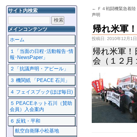
←
Ｆ４戦闘機緊急着陸
サイト内検索
声明
帰れ米軍
メインコンテンツ
投稿日:
2010年12月1日
ホーム
帰れ米軍！
１「当面の日程･活動報告･情
報･NewsPaper」
会（１２月
２「抗議声明・アピール」
３ 機関紙 「PEACE 石川」
４ フェイスプック(ほぼ毎日)
５ PEACEネット石川（賛助
会員）入会案内
６ 反戦・平和
航空自衛隊小松基地