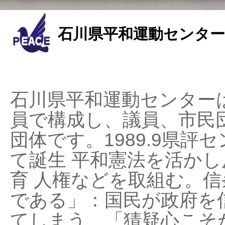
石川県平和運動センター
石川県平和運動センターは
員で構成し、議員、市民
団体です。1989.9県評セ
て誕生 平和憲法を活かし反
育 人権などを取組む。
である」：国民が政府を
てしまう、「猜疑心こそ