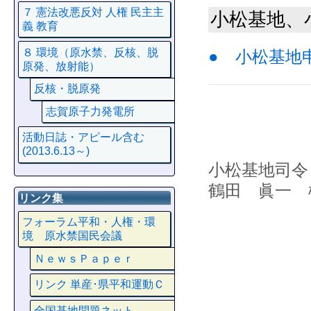
７ 憲法改悪反対 人権 民主主
小松基地、
義 教育
８ 環境（原水禁、反核、脱
● 小松基地
原発、放射能）
反核・脱原発
志賀原子力発電所
活動日誌・アピール含む
(2013.6.13～)
小松基地司令
鶴田 眞一 
リンク集
フォーラム平和・人権・環
境 原水禁国民会議
ＮｅｗｓＰａｐｅｒ
リンク 単産･県平和運動Ｃ
全国基地問題ネット