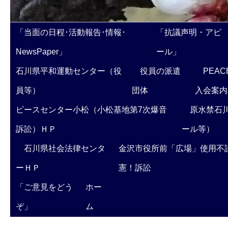
「当面の日程･活動報告･情報･
「抗議声明・アピ
NewsPaper」
ール」
石川県平和運動センター（役
役員の派遣
PEAC
員等）
団体
入会案内
ピースセンター小松（小松基地第7次爆音
原水禁石川
訴訟）ＨＰ
ール等）
石川県社会法律センタ
金沢市役所前「広場」使用不
ーＨＰ
憲！訴訟
「ご意見をどう
ホー
ぞ」
ム