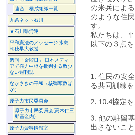
の米兵による
連合 構成組織一覧
のような住民
九条ネット石川
す。
★石川県労連
私たちは、平
以下の３点を
平和憲法のメッセージ 水島
朝穂早大教授
週刊「金曜日」 日本メディ
アで権力中枢を批判する数少
ない週刊誌
1. 住民の
ながさきの平和（核弾頭数ほ
る共同訓練を
か）
2. 10.4
原子力市民委員会
原子力市民委員会(高木仁三
3. 他の駐
郎基金内)
出さないこ
原子力資料情報室