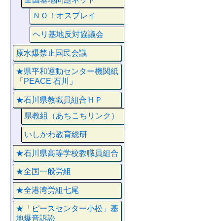
ＮＯ！オスプレイ
ヘリ基地反対協議会
原水爆禁止国民会議
★県平和運動センター機関紙
「PEACE 石川」
★石川県教職員組合ＨＰ
県教組（あちこちリンク）
いしかわ教育総研
★石川県高等学校教職員組合
★全国一般労組
★全港湾労組七尾
★「ピースセンター小松」基
地爆音訴訟