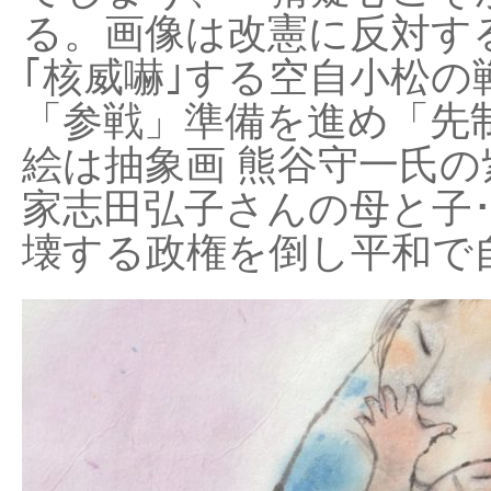
る。画像は改憲に反対する
｢核威嚇｣する空自小松の
「参戦」準備を進め「先
絵は抽象画 熊谷守一氏の
家志田弘子さんの母と子
壊する政権を倒し平和で