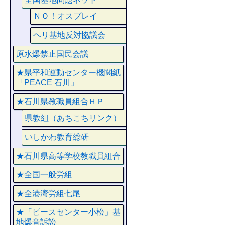
ＮＯ！オスプレイ
ヘリ基地反対協議会
原水爆禁止国民会議
★県平和運動センター機関紙
「PEACE 石川」
★石川県教職員組合ＨＰ
県教組（あちこちリンク）
いしかわ教育総研
★石川県高等学校教職員組合
★全国一般労組
★全港湾労組七尾
★「ピースセンター小松」基
地爆音訴訟