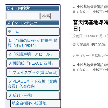
←
小松基地爆音訴訟連
サイト内検索
８：３０～・小松市公
普天間基地即
メインコンテンツ
日）
ホーム
投稿日:
2009年10月31
１「当面の日程･活動報告･情
普天間基地即時閉鎖
報･NewsPaper」
２「抗議声明・アピール」
カテゴリー:
反基地
パ
３ 機関紙 「PEACE 石川」
←
小松基地爆音訴訟連
８：３０～・小松市公
４ フェイスプック(ほぼ毎日)
５ PEACEネット石川（賛助
会員）入会案内
６ 反戦・平和
航空自衛隊小松基地