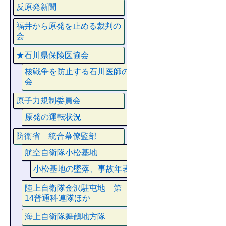
反原発新聞
福井から原発を止める裁判の
会
★石川県保険医協会
核戦争を防止する石川医師の
会
原子力規制委員会
原発の運転状況
防衛省 統合幕僚監部
航空自衛隊小松基地
小松基地の墜落、事故年表
陸上自衛隊金沢駐屯地 第
14普通科連隊ほか
海上自衛隊舞鶴地方隊