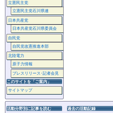
立憲民主党
立憲民主党石川県連
日本共産党
日本共産党石川県委員会
自民党
自民党改憲推進本部
北陸電力
原子力情報
プレスリリース･記者会見
このサイトを「ご案内」
サイトマップ
活動分野別に記事を読む
過去の活動記録