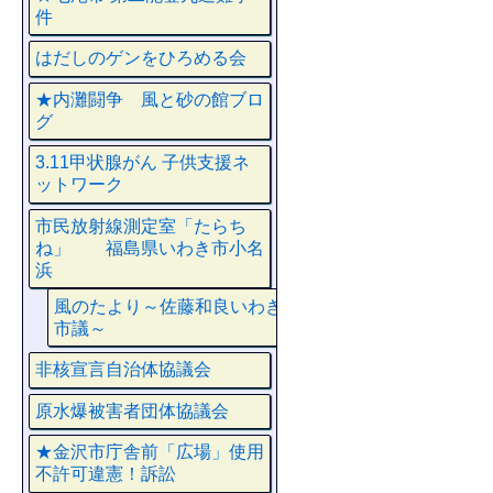
件
はだしのゲンをひろめる会
★内灘闘争 風と砂の館ブロ
グ
3.11甲状腺がん 子供支援ネ
ットワーク
市民放射線測定室「たらち
ね」 福島県いわき市小名
浜
風のたより～佐藤和良いわき
市議～
非核宣言自治体協議会
原水爆被害者団体協議会
★金沢市庁舎前「広場」使用
不許可違憲！訴訟