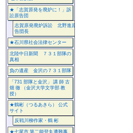
★「志賀原発を廃炉に！」訴
訟原告団
志賀原発廃炉訴訟 北野進原
告団長
★石川県社会法律センター
北陸中日新聞 ７３１部隊の
真相
負の遺産 金沢の７３１部隊
「731 部隊と金沢」 講 師 古
畑 徹 （金沢大学文学部 教
授）
★鶴彬（つるあきら） 公式
サイト
反戦川柳作家・鶴 彬
★七尾市 第二能登丸遭難事