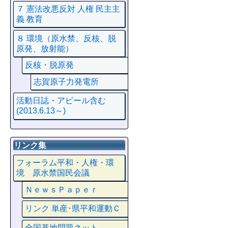
７ 憲法改悪反対 人権 民主主
義 教育
８ 環境（原水禁、反核、脱
原発、放射能）
反核・脱原発
志賀原子力発電所
活動日誌・アピール含む
(2013.6.13～)
リンク集
フォーラム平和・人権・環
境 原水禁国民会議
ＮｅｗｓＰａｐｅｒ
リンク 単産･県平和運動Ｃ
全国基地問題ネット