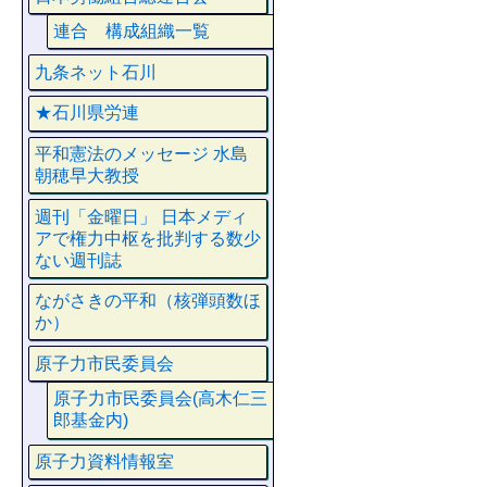
連合 構成組織一覧
九条ネット石川
★石川県労連
平和憲法のメッセージ 水島
朝穂早大教授
週刊「金曜日」 日本メディ
アで権力中枢を批判する数少
ない週刊誌
ながさきの平和（核弾頭数ほ
か）
原子力市民委員会
原子力市民委員会(高木仁三
郎基金内)
原子力資料情報室