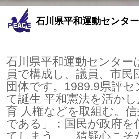
石川県平和運動センター
石川県平和運動センターは
員で構成し、議員、市民
団体です。1989.9県評セ
て誕生 平和憲法を活かし反
育 人権などを取組む。
である」：国民が政府を
てしまう、「猜疑心こそ