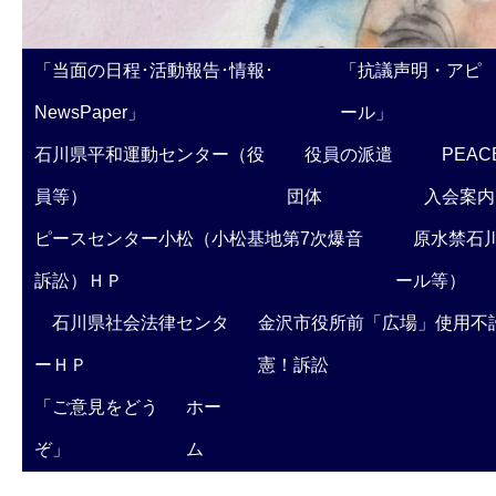
「当面の日程･活動報告･情報･
「抗議声明・アピ
NewsPaper」
ール」
石川県平和運動センター（役
役員の派遣
PEAC
員等）
団体
入会案内
ピースセンター小松（小松基地第7次爆音
原水禁石川
訴訟）ＨＰ
ール等）
石川県社会法律センタ
金沢市役所前「広場」使用不
ーＨＰ
憲！訴訟
「ご意見をどう
ホー
ぞ」
ム