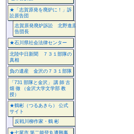
★「志賀原発を廃炉に！」訴
訟原告団
志賀原発廃炉訴訟 北野進原
告団長
★石川県社会法律センター
北陸中日新聞 ７３１部隊の
真相
負の遺産 金沢の７３１部隊
「731 部隊と金沢」 講 師 古
畑 徹 （金沢大学文学部 教
授）
★鶴彬（つるあきら） 公式
サイト
反戦川柳作家・鶴 彬
★七尾市 第二能登丸遭難事