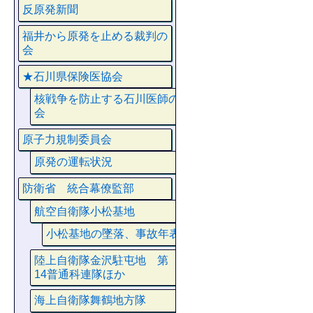
反原発新聞
福井から原発を止める裁判の
会
★石川県保険医協会
核戦争を防止する石川医師の
会
原子力規制委員会
原発の運転状況
防衛省 統合幕僚監部
航空自衛隊小松基地
小松基地の墜落、事故年表
陸上自衛隊金沢駐屯地 第
14普通科連隊ほか
海上自衛隊舞鶴地方隊