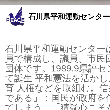
石川県平和運動センター
石川県平和運動センターは
員で構成し、議員、市民
団体です。1989.9県評セ
て誕生 平和憲法を活かし反
育 人権などを取組む。
である」：国民が政府を
てしまう、「猜疑心こそ