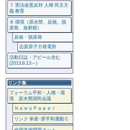
７ 憲法改悪反対 人権 民主主
義 教育
８ 環境（原水禁、反核、脱
原発、放射能）
反核・脱原発
志賀原子力発電所
活動日誌・アピール含む
(2013.6.13～)
リンク集
フォーラム平和・人権・環
境 原水禁国民会議
ＮｅｗｓＰａｐｅｒ
リンク 単産･県平和運動Ｃ
全国基地問題ネット