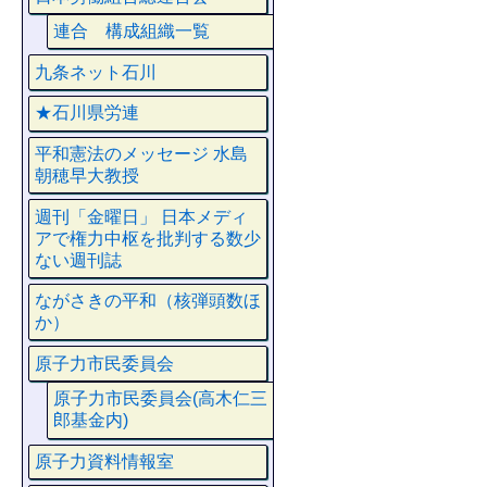
連合 構成組織一覧
九条ネット石川
★石川県労連
平和憲法のメッセージ 水島
朝穂早大教授
週刊「金曜日」 日本メディ
アで権力中枢を批判する数少
ない週刊誌
ながさきの平和（核弾頭数ほ
か）
原子力市民委員会
原子力市民委員会(高木仁三
郎基金内)
原子力資料情報室