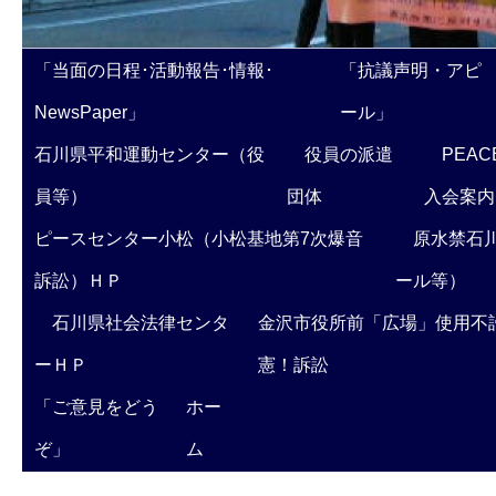
「当面の日程･活動報告･情報･
「抗議声明・アピ
NewsPaper」
ール」
石川県平和運動センター（役
役員の派遣
PEAC
員等）
団体
入会案内
ピースセンター小松（小松基地第7次爆音
原水禁石川
訴訟）ＨＰ
ール等）
石川県社会法律センタ
金沢市役所前「広場」使用不
ーＨＰ
憲！訴訟
「ご意見をどう
ホー
ぞ」
ム