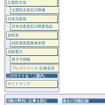
立憲民主党
立憲民主党石川県連
日本共産党
日本共産党石川県委員会
自民党
自民党改憲推進本部
北陸電力
原子力情報
プレスリリース･記者会見
このサイトを「ご案内」
サイトマップ
活動分野別に記事を読む
過去の活動記録