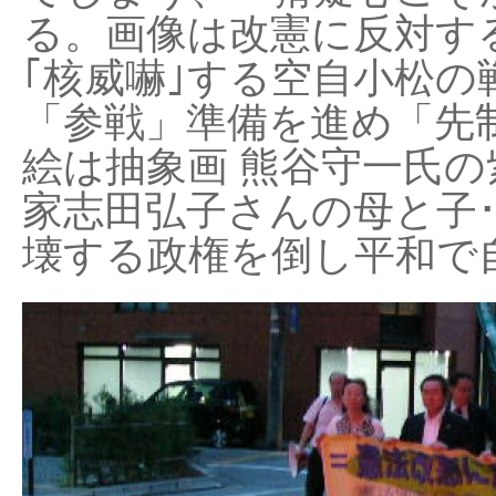
る。画像は改憲に反対する
｢核威嚇｣する空自小松の
「参戦」準備を進め「先
絵は抽象画 熊谷守一氏の
家志田弘子さんの母と子
壊する政権を倒し平和で