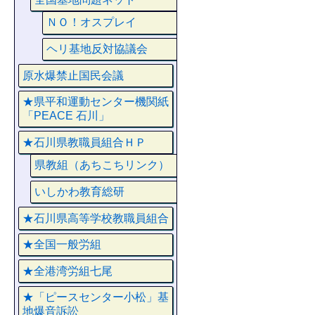
ＮＯ！オスプレイ
ヘリ基地反対協議会
原水爆禁止国民会議
★県平和運動センター機関紙
「PEACE 石川」
★石川県教職員組合ＨＰ
県教組（あちこちリンク）
いしかわ教育総研
★石川県高等学校教職員組合
★全国一般労組
★全港湾労組七尾
★「ピースセンター小松」基
地爆音訴訟