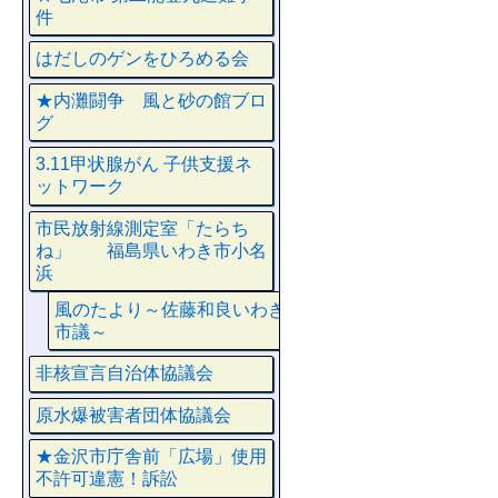
件
はだしのゲンをひろめる会
★内灘闘争 風と砂の館ブロ
グ
3.11甲状腺がん 子供支援ネ
ットワーク
市民放射線測定室「たらち
ね」 福島県いわき市小名
浜
風のたより～佐藤和良いわき
市議～
非核宣言自治体協議会
原水爆被害者団体協議会
★金沢市庁舎前「広場」使用
不許可違憲！訴訟