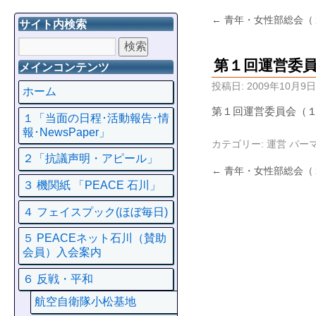
←
青年・女性部総会（
サイト内検索
第１回運営委
メインコンテンツ
投稿日:
2009年10月9日
ホーム
第１回運営委員会（
１「当面の日程･活動報告･情
報･NewsPaper」
カテゴリー:
運営
パー
２「抗議声明・アピール」
←
青年・女性部総会（
３ 機関紙 「PEACE 石川」
４ フェイスプック(ほぼ毎日)
５ PEACEネット石川（賛助
会員）入会案内
６ 反戦・平和
航空自衛隊小松基地